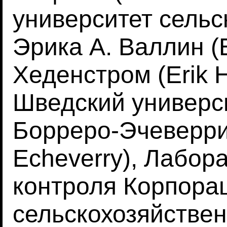
университет сельс
Эрика А. Валлин (E
Хеденстром (Erik 
Шведский универс
Борреро-Эчеверри 
Echeverry), Лабор
контроля Корпора
сельскохозяйстве