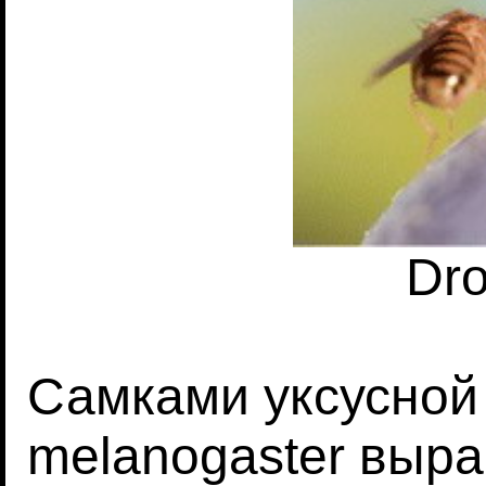
Dro
Самками уксусной 
melanogaster выр