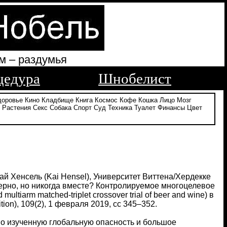
м – раздумья
цедура
Шнобелист
доровье
Кино
Кладбище
Книга
Космос
Кофе
Кошка
Лицо
Мозг
Растения
Секс
Собака
Спорт
Суд
Техника
Туалет
Финансы
Цвет
, Кай Хенсель (Kai Hensel), Университет Виттена/Хердекке
 зерно, но никогда вместе? Контролируемое многоцелевое
ultiarm matched-triplet crossover trial of beer and wine) в
tion), 109(2), 1 февраля 2019, сс 345–352.
но изученную глобальную опасность и большое