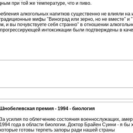
ным при той же температуре, что и пиво.
требления алкогольных напитков существенно не влияли на
традиционные мифы "Виноград или зерно, но не вместе" и "
м, и вы почувствуете себя странно" в отношении алкогольн
 прогрессирующей интоксикации были подтверждены в каче
Шнобелевская премия - 1994 - биология
За усилия по облегчению состояния военнослужащих, аме
1994 года в области биологии. Доктор Брайен Суини - я б
которые готовы терпеть запоры ради нашей страны