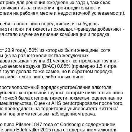
т риск для решения ежедневных задач, таких как
зникают из-за снижения производительности,
ствия на рабочем месте и недостаточной успеваемости).
себя славно; вино перед пивом, и ты будешь
ли эти понятия тяжесть похмелья. Французы добавляют -
ния стало изучение влияния комбинации и порядка
т 23,9 года). 50% из которых были женщины, хотя
ы (из-за разного количества желудочных
довательская группа 31 человек, контрольная группа -
ыдыхаемом воздухе (BrAC) 0,05% (примерно 1,5 литра
я групп делала то же самое, но в обратном порядке,
 либо только пиво, либо только вино.
противоположный порядок употребления алкоголя.
Субъекты контрольной группы, которые пили только пиво
й точкой была степень тяжести похмелья, оцененная по
вмешательства. Оценки AHS регистрировали после того,
ие проводилось на территории университета Виттена/
одили под внимательным наблюдением врача.
пива Pilsner 1847 года от Carlsberg с содержанием
 вино Edelgrafler 2015 года с содержанием алкоголя