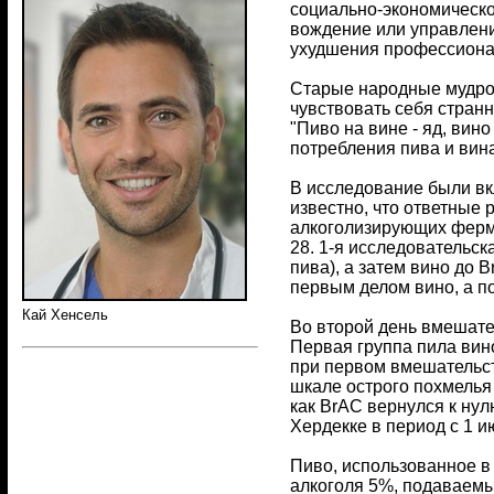
социально-экономическо
вождение или управлени
ухудшения профессионал
Старые народные мудрост
чувствовать себя странн
"Пиво на вине - яд, вин
потребления пива и вин
В исследование были вкл
известно, что ответные
алкоголизирующих фермен
28. 1-я исследовательск
пива), а затем вино до 
первым делом вино, а п
Кай Хенсель
Во второй день вмешате
Первая группа пила вино
при первом вмешательст
шкале острого похмелья
как BrAC вернулся к ну
Хердекке в период с 1 и
Пиво, использованное в
алкоголя 5%, подаваемы