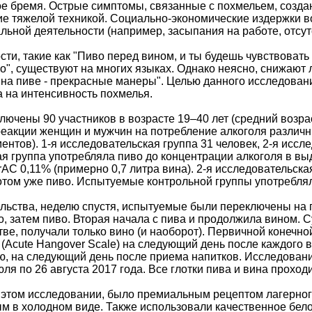
е бремя. Острые симптомы, связанные с похмельем, создаю
е тяжелой техникой. Социально-экономические издержки во
ьной деятельности (например, засыпания на работе, отсут
и, такие как "Пиво перед вином, и ты будешь чувствовать 
о", существуют на многих языках. Однако неясно, снижают 
о на пиве - прекрасные манеры". Целью данного исследова
а на интенсивность похмелья.
ючены 90 участников в возрасте 19–40 лет (средний возрас
 реакции женщин и мужчин на потребление алкоголя различн
тов). 1-я исследовательская группа 31 человек, 2-я иссле
ая группа употребляла пиво до концентрации алкоголя в в
BrAC 0,11% (примерно 0,7 литра вина). 2-я исследовательска
отом уже пиво. Испытуемые контрольной группы употребляли
льства, неделю спустя, испытуемые были переключены на 
, затем пиво. Вторая начала с пива и продолжила вином. 
ве, получали только вино (и наоборот). Первичной конечно
 (Acute Hangover Scale) на следующий день после каждого 
лю, на следующий день после приема напитков. Исследован
юля по 26 августа 2017 года. Все глотки пива и вина прох
 этом исследовании, было премиальным рецептом лагерного 
м в холодном виде. Также использовали качественное белое