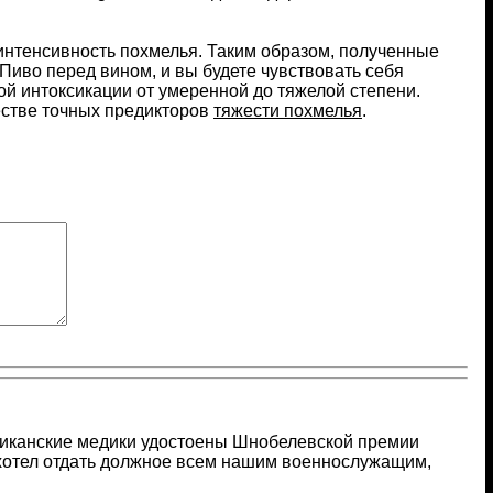
 интенсивность похмелья. Таким образом, полученные
Пиво перед вином, и вы будете чувствовать себя
ой интоксикации от умеренной до тяжелой степени.
стве точных предикторов
тяжести похмелья
.
риканские медики удостоены Шнобелевской премии
ы хотел отдать должное всем нашим военнослужащим,