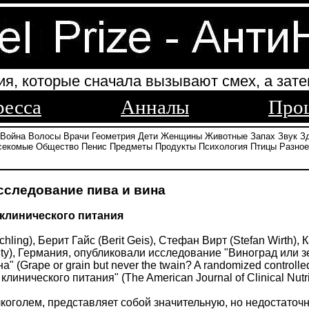
ия, которые сначала вызывают смех, а зате
ресса
Анналы
Про
Война
Волосы
Врачи
Геометрия
Дети
Женщины
Животные
Запах
Звук
З
секомые
Общество
Пенис
Предметы
Продукты
Психология
Птицы
Разное
сследование пива и вина
клинического питания
hling), Берит Гайс (Berit Geis), Стефан Вирт (Stefan Wirth)
sity), Германия, опубликовали исследование "Виноград или
 (Grape or grain but never the twain? A randomized controlled m
инического питания" (The American Journal of Clinical Nutri
коголем, представляет собой значительную, но недостаточ