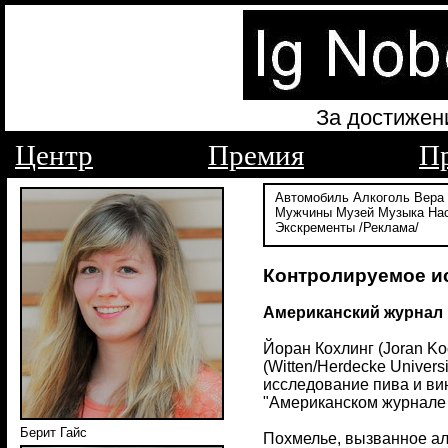
За достижен
Центр
Премия
П
Автомобиль
Алкоголь
Вера
Мужчины
Музей
Музыка
На
Экскременты
/Реклама/
Контролируемое и
Американский журнал 
Йоран Кохлинг (Joran Koc
(Witten/Herdecke Univer
исследование пива и вина"
"Американском журнале кл
Берит Гайс
Похмелье, вызванное ал