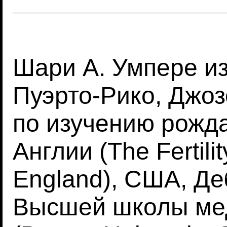
Шари А. Умпере и
Пуэрто-Рико, Джоз
по изучению рожд
Англии (The Fertili
England), США, Де
Высшей школы ме