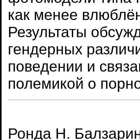
как менее влюблён
Результаты обсужд
гендерных различ
поведении и связа
полемикой о порн
Ронда Н. Балзарин