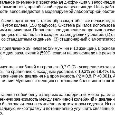
тальное онемение и эректильная дисфункция у велосипедист
 промежность, при обычной езды на велосипеде. Цель рабо
ости велосипедистов в моделируемой лабораторной обстан
 были подготовлены таким образом, чтобы все велосипеди
й угол колена (150 градусов). Система рычагов использов
ими величинами. Перинеальное давление непрерывно изме
 процесс выполнялся в каждом из следующих условий: (1) 
 со стандартным сиденьем, (3) стационарный с амортизато
 привлечено 39 человек (29 мужчин и 10 женщин). В основ
м для развлечений (59%), ездили на велосипеде не реже од
о.
чества колебаний от среднего 0,7 G (G - ускорение из-за с
ь, по сравнению с исходным уровнем, с 10,3% до 19,4%. 
увеличением давления на промежность (r2 = 0,8, P <0,001)
стоянии. Мужчины и женщины поглощали большинство шоко
тавляет собой одну из первых характеристик микротравм 
ейную зависимость между величиной колебаний и давлени
 было значительно смягчено амортизатором сидения. Испо
еальную микротравму и потенциально улучшить связанные
ю.