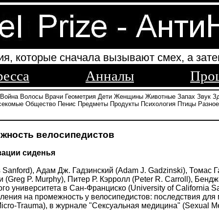
ия, которые сначала вызывают смех, а зате
ресса
Анналы
Про
Война
Волосы
Врачи
Геометрия
Дети
Женщины
Животные
Запах
Звук
З
секомые
Общество
Пенис
Предметы
Продукты
Психология
Птицы
Разное
ежность велосипедистов
зации сиденья
anford), Адам Дж. Гадзинский (Adam J. Gadzinski), Томас Га
и (Greg P. Murphy), Питер Р. Кэрролл (Peter R. Carroll), Бен
о университета в Сан-Франциско (University of California 
ения на промежность у велосипедистов: последствия для микр
or Micro-Trauma), в журнале "Сексуальная медицина" (Sexual Me