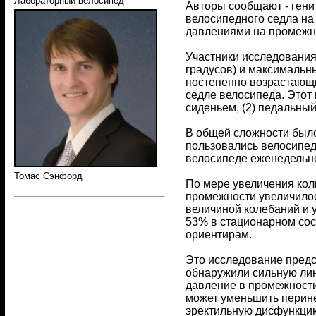
Лабораторный велосипед
Авторы сообщают - гени
велосипедного седла на
давлениями на промежн
Участники исследования
градусов) и максимальны
постепенно возрастающ
седле велосипеда. Этот
сиденьем, (2) педальный
В общей сложности было
пользовались велосипедо
велосипеде еженедельн
Томас Сэнфорд
По мере увеличения коли
промежности увеличилос
величиной колебаний и 
53% в стационарном со
ориентирам.
Это исследование предс
обнаружили сильную лин
давление в промежности
может уменьшить перин
эректильную дисфункци