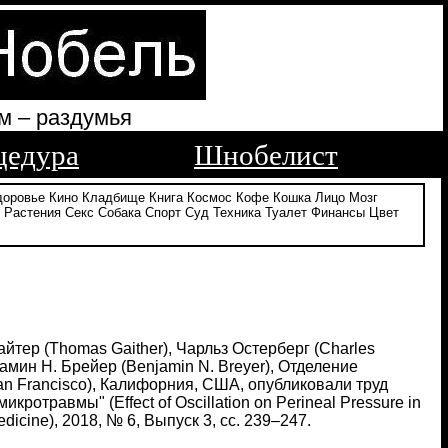
м – раздумья
цедура
Шнобелист
доровье
Кино
Кладбище
Книга
Космос
Кофе
Кошка
Лицо
Мозг
Растения
Секс
Собака
Спорт
Суд
Техника
Туалет
Финансы
Цвет
йтер (Thomas Gaither), Чарльз Остерберг (Charles
джамин Н. Брейер (Benjamin N. Breyer), Отделение
San Francisco), Калифорния, США, опубликовали труд
отравмы" (Effect of Oscillation on Perineal Pressure in
dicine), 2018, № 6, Выпуск 3, сс. 239–247.