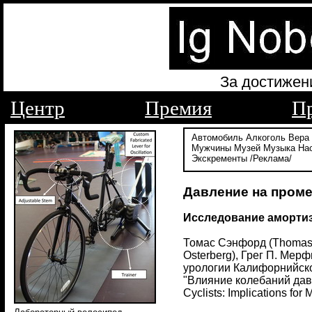
За достижен
Центр
Премия
П
Автомобиль
Алкоголь
Вера
Мужчины
Музей
Музыка
На
Экскременты
/Реклама/
Давление на пром
Исследование аморти
Томас Сэнфорд (Thomas S
Osterberg), Грег П. Мерф
урологии Калифорнийског
"Влияние колебаний давл
Cyclists: Implications f