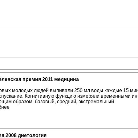
левская премия 2011 медицина
овых молодых людей выпивали 250 мл воды каждые 15 мину
спускание. Когнитивную функцию измеряли временными ин
ющим образом: базовый, средний, экстремальный
бнее
я 2008 диетология