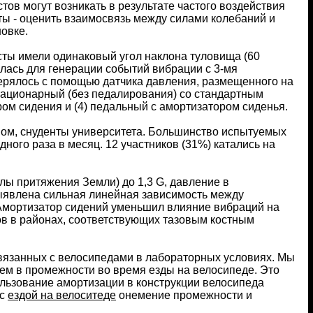
ов могут возникать в результате частого воздействия
ты - оценить взаимосвязь между силами колебаний и
овке.
сты имели одинаковый угол наклона туловища (60
алась для генерации событий вибрации с 3-мя
рялось с помощью датчика давления, размещенного на
стационарный (без педалирования) со стандартным
ром сидения и (4) педальный с амортизатором сиденья.
ном, снуденты университета. Большинство испытуемых
ного раза в месяц. 12 участников (31%) катались на
илы притяжения Земли) до 1,3 G, давление в
Выявлена сильная линейная зависимость между
. Амортизатор сидений уменьшил влияние вибраций на
в в районах, соответствующих тазовым костным
связанных с велосипедами в лабораторных условиях. Мы
ем в промежности во время езды на велосипеде. Это
льзование амортизации в конструкции велосипеда
 с
ездой на велоситеде
онемение промежности и