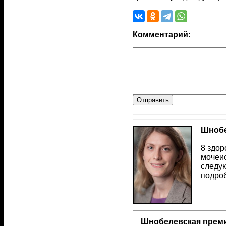
Комментарий:
Шнобе
8 здор
мочеи
следу
подро
Шнобелевская преми