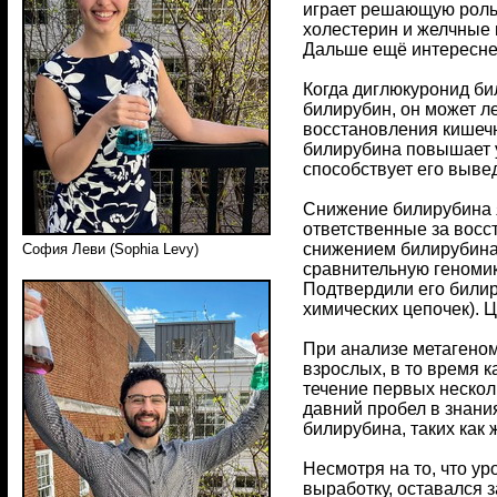
играет решающую роль 
холестерин и желчные 
Дальше ещё интересне
Когда диглюкуронид б
билирубин, он может л
восстановления кишеч
билирубина повышает у
способствует его выве
Снижение билирубина 
ответственные за восс
снижением билирубина 
София Леви (Sophia Levy)
сравнительную геномик
Подтвердили его били
химических цепочек). 
При анализе метагеном
взрослых, в то время 
течение первых нескол
давний пробел в знани
билирубина, таких как
Несмотря на то, что у
выработку, оставался 