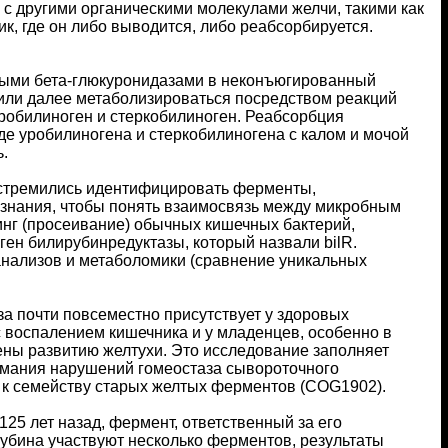
 с другими органическими молекулами желчи, такими как
к, где он либо выводится, либо реабсорбируется.
ными бета-глюкуронидазами в неконъюгированный
 или далее метаболизироваться посредством реакций
обилиноген и стеркобилиноген. Реабсорбция
де уробилиногена и стеркобилиногена с калом и мочой
.
 стремились идентифицировать ферменты,
 знания, чтобы понять взаимосвязь между микробным
нг (просеивание) обычных кишечных бактерий,
ен билирубинредуктазы, который назвали bilR.
нализов и метаболомики (сравнение уникальных
а почти повсеместно присутствует у здоровых
 с воспалением кишечника и у младенцев, особенно в
ены развитию желтухи. Это исследование заполняет
нимания нарушений гомеостаза сывороточного
т к семейству старых желтых ферментов (COG1902).
25 лет назад, фермент, ответственный за его
ирубина участвуют несколько ферментов, результаты