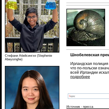
Шнобелевская прем
Стефани Абейсингхе (Stephenie
Abeysinghe)
Ирландская полиция
что по-польски означ
всей Ирландии искал
подробнее
Источник - пресса