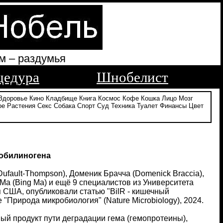
м – раздумья
цедура
Шнобелист
Здоровье
Кино
Кладбище
Книга
Космос
Кофе
Кошка
Лицо
Мозг
ое
Растения
Секс
Собака
Спорт
Суд
Техника
Туалет
Финансы
Цвет
робилиногена
Dufault-Thompson), Доменик Брачча (Domenick Braccia),
 Ма (Bing Ma) и ещё 9 специалистов из Университета
США, опубликовали статью "BilR - кишечный
Природа микробиология" (Nature Microbiology), 2024.
ый продукт пути деградации гема (гемопротеины),