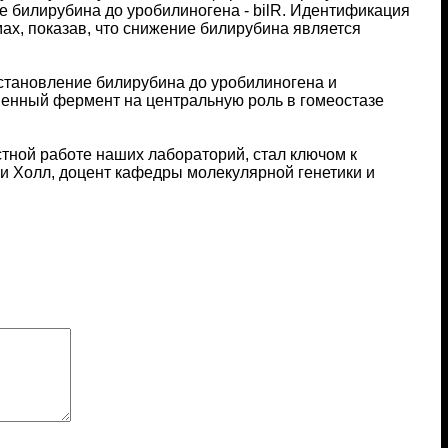
 билирубина до уробилиногена - bilR. Идентификация
ах, показав, что снижение билирубина является
становление билирубина до уробилиногена и
твенный фермент на центральную роль в гомеостазе
тной работе наших лабораторий, стал ключом к
тли Холл, доцент кафедры молекулярной генетики и