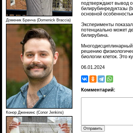
подтверждают вывод о 
билирубинредуктазы (b
основной особенностью
Доменик Брачча (Domenick Braccia)
Эксперименты показали
потенциально может де
билирубина.
Многодисциплинарный п
решению физиологическ
биологии клеток. Это 
06.01.2024
Комментарий:
Конор Дженкинс (Conor Jenkins)