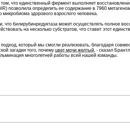
том, что единственный фермент выполняет восстановление
ilR) позволила определить ее содержание в 7960 метагеном
 микробиома здорового взрослого человека.
, что билирубинредуктаза может осуществлять полное вос
йствовать на несколько субстратов, что ставит этот единс
одход, который мы смогли реализовать, благодаря совмес
ой загадки того, почему
цвет мочи желтый
, - сказал Бран
кульминация многолетней работы всей нашей команды.