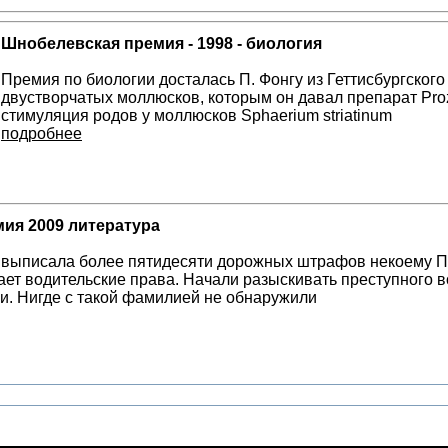
Шнобелевская премия - 1998 - биология
Премия по биологии досталась П. Фонгу из Геттисбургског
двустворчатых моллюсков, которым он давал препарат Proza
стимуляция родов у моллюсков Sphaerium striatinum
подробнее
ия 2009 литература
 выписала более пятидесяти дорожных штрафов некоему Пр
ает водительские права. Начали разыскивать преступного в
и. Нигде с такой фамилией не обнаружили