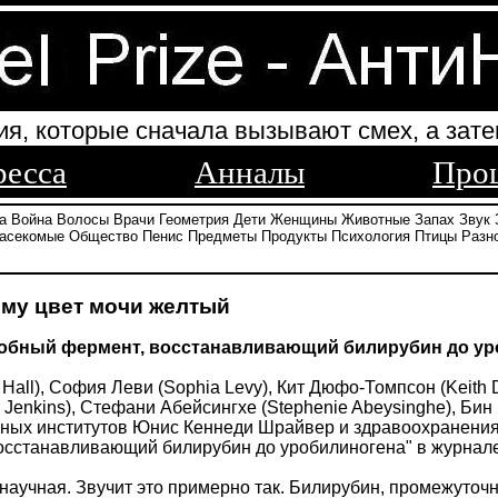
ия, которые сначала вызывают смех, а зате
ресса
Анналы
Про
а
Война
Волосы
Врачи
Геометрия
Дети
Женщины
Животные
Запах
Звук
асекомые
Общество
Пенис
Предметы
Продукты
Психология
Птицы
Разн
чему цвет мочи желтый
робный фермент, восстанавливающий билирубин до у
 Hall), София Леви (Sophia Levy), Кит Дюфо-Томпсон (Keith 
Jenkins), Стефани Абейсингхе (Stephenie Abeysinghe), Бин
ных институтов Юнис Кеннеди Шрайвер и здравоохранения 
сстанавливающий билирубин до уробилиногена" в журнале "
научная. Звучит это примерно так. Билирубин, промежуточн