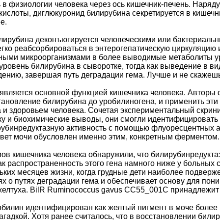
в физиологии человека через ось кишечник-печень. Наряду
кислоты, диглюкуронид билирубина секретируется в кишечни
е.
илирубина деконъюгируется человеческими или бактериаль
егко реабсорбироваться в энтерогепатическую циркуляцию
ными микроорганизмами в более выводимые метаболиты ур
ровень билирубина в сыворотке, тогда как выведение в ви
дению, завершая путь деградации гема. Лучше и не скажешь
является основной функцией кишечника человека. Авторы
тановление билирубина до уробилиногена, и применить эти
и здоровьем человека. Сочетая экспериментальный скрини
у и биохимические выводы, они смогли идентифицировать г
рубинредуктазную активность с помощью флуоресцентных а
Цвет мочи обусловлен именно этим, конкретным ферментом.
ов кишечника человека обнаружили, что билирубинредуктаз
как распространенность этого гена намного ниже у больных
ьких месяцев жизни, когда грудные дети наиболее подверж
ях о путях деградации гема и обеспечивает основу для по
 желтуха. BilR Ruminococcus gavus CC55_001C принадлежи
робилин идентифицирован как желтый пигмент в моче более 1
загадкой. Хотя ранее считалось, что в восстановлении бил