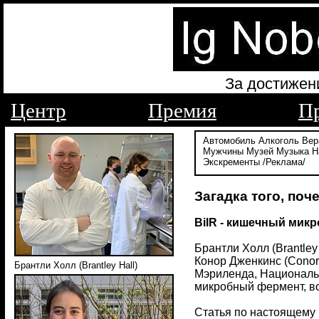
За достижен
Центр
Премия
П
Автомобиль
Алкоголь
Вер
Мужчины
Музей
Музыка
Н
Экскременты
/Реклама/
Загадка того, по
BilR - кишечный мик
Брантли Холл (Brantley
Конор Дженкинс (Conor 
Брантли Холл (Brantley Hall)
Мэриленда, Националь
микробный фермент, во
Статья по настоящему 