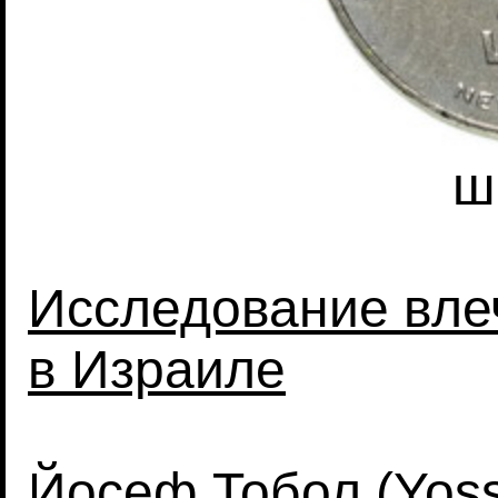
ш
Исследование влеч
в Израиле
Йосеф Тобол (Yosse