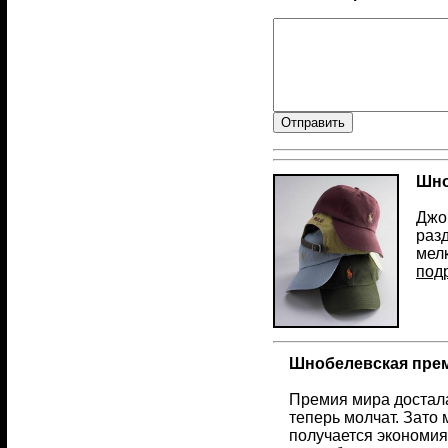
Шно
Джон
раз
мелк
под
Шнобелевская преми
Премия мира достала
теперь молчат. Зато
получается экономи