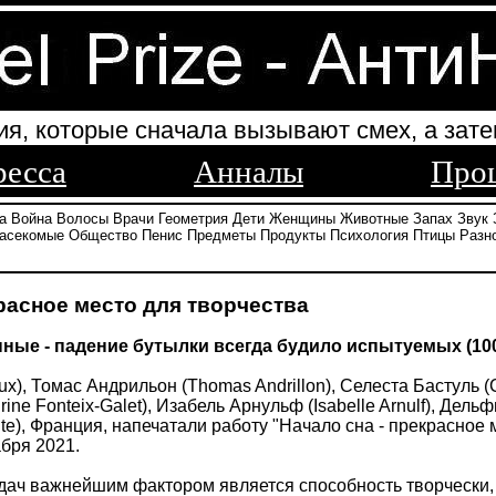
ия, которые сначала вызывают смех, а зате
ресса
Анналы
Про
а
Война
Волосы
Врачи
Геометрия
Дети
Женщины
Животные
Запах
Звук
асекомые
Общество
Пенис
Предметы
Продукты
Психология
Птицы
Разн
красное место для творчества
ые - падение бутылки всегда будило испытуемых (10
ux), Томас Андрильон (Thomas Andrillon), Селеста Бастуль (C
ne Fonteix-Galet), Изабель Арнульф (Isabelle Arnulf), Дель
itute), Франция, напечатали работу "Начало сна - прекрасное
абря 2021.
ач важнейшим фактором является способность творчески, н