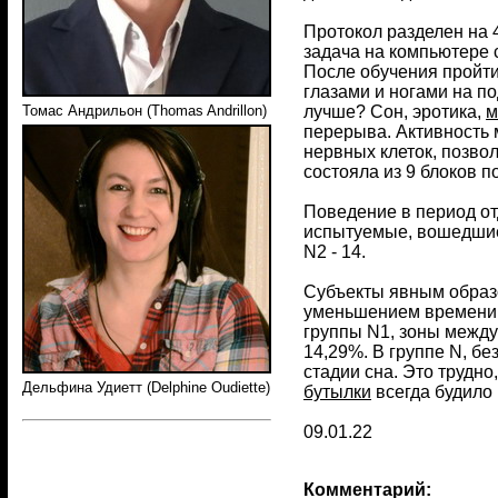
Протокол разделен на 
задача на компьютере 
После обучения пройти
глазами и ногами на по
лучше? Сон, эротика,
м
Томас Андрильон (Thomas Andrillon)
перерыва. Активность
нервных клеток, позво
состояла из 9 блоков 
Поведение в период от
испытуемые, вошедшие в
N2 - 14.
Субъекты явным образо
уменьшением времени р
группы N1, зоны между 
14,29%. В группе N, бе
стадии сна. Это трудн
Дельфина Удиетт (Delphine Oudiette)
бутылки
всегда будило
09.01.22
Комментарий: