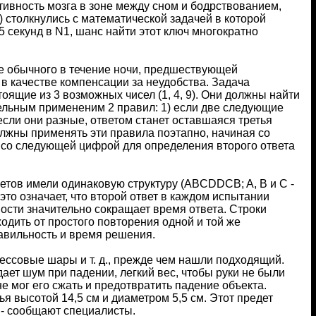
тивность мозга в зоне между сном и бодрствованием,
) столкнулись с математической задачей в которой
 секунд в N1, шанс найти этот ключ многократно
е обычного в течение ночи, предшествующей
 в качестве компенсации за неудобства. Задача
оящие из 3 возможных чисел (1, 4, 9). Они должны найти
тельным примененим 2 правил: 1) если две следующие
) если они разные, ответом станет оставшаяся третья
должны применять эти правила поэтапно, начиная со
е со следующей цифрой для определения второго ответа
етов имели одинаковую структуру (ABCDDCB; A, B и C -
 это означает, что второй ответ в каждом испытании
ости значительно сокращает время ответа. Строки
одить от простого повторения одной и той же
авильность и время решения.
ессовые шары и т. д., прежде чем нашли подходящий.
ает шум при падении, легкий вес, чтобы руки не были
не мог его сжать и предотвратить падение объекта.
ья высотой 14,5 см и диаметром 5,5 см. Этот предет
 - сообщают специалисты.