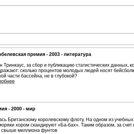
белевская премия - 2003 - литература
 Тринкаус, за сбор и публикацию статистических данных, к
дражают: сколько процентов молодых людей носят бейсболк
ой части бассейна, не в глубокой?
робнее
я - 2000 - мир
сь Британскому королевскому флоту. На одном из учебных
 моряки хором скандируют «Ба-бах». Таким образом, за сче
я свыше миллиона фунтов