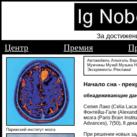
За достижен
Центр
Премия
П
Автомобиль
Алкоголь
Вер
Мужчины
Музей
Музыка
Н
Экскременты
/Реклама/
Начало сна - пре
обнадеживающие данн
Селия Лако (Celia Laca
Фонтейш-Гале (Alexandri
мозга (Paris Brain Inst
Advances), 7(50), 8 дек
Парижский институт мозга
При решении новых зад