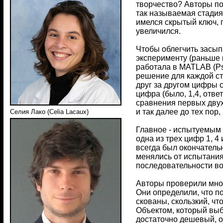
творчество? Авторы по
так называемая стадия 
имелся скрытый ключ, 
увеличился.
Чтобы облегчить засып
эксперименту (раньше 
работала в MATLAB (Psy
решение для каждой ст
друг за другом цифры с
цифра (было, 1,4, отве
сравнения первых двух
и так далее до тех пор,
Селия Лако (Celia Lacaux)
Главное - испытуемым 
одна из трех цифр 1, 4
всегда был окончатель
менялись от испытания
последовательности во
Авторы проверили множ
Они определили, что п
скованы, скользкий, чт
Объектом, который выбр
достаточно дешевый, о