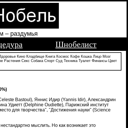
м – раздумья
цедура
Шнобелист
Здоровье
Кино
Кладбище
Книга
Космос
Кофе
Кошка
Лицо
Мозг
ое
Растения
Секс
Собака
Спорт
Суд
Техника
Туалет
Финансы
Цвет
0%)
eleste Bastoul), Яннис Идир (Yannis Idir), Александрин
фина Удиетт (Delphine Oudiette), Парижский институт
 место для творчества", "Достижения науки" (Science
естандартно мыслить. Но как возникает это