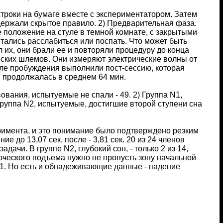
строки на бумаге вместе с экспериментатором. Затем
держали скрытое правило. 2) Предварительная фаза.
е положение на стуле в темной комнате, с закрытыми
ытались расслабиться или поспать. Что может быть
ил их, они брали ее и повторяли процедуру до конца
ских шлемов. Они измеряют электрические волны от
осле пробуждения выполнили пост-сессию, которая
и продолжалась в среднем 64 мин.
вания, испытуемые не спали - 49. 2) Группа N1,
 Группа N2, испытуемые, достигшие второй ступени сна
римента, и это понимание было подтверждено резким
до 13,07 сек, после - 3,81 сек. 20 из 24 членов
ачи. В группе N2, глубокий сон, - только 2 из 14,
ворческого подъема нужно не пропусть зону начальной
 N1. Но есть и обнадеживающие данные -
падение