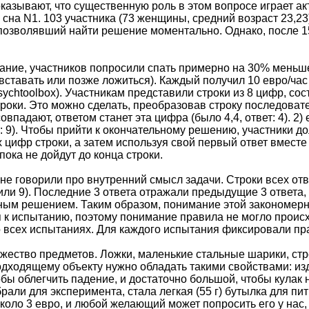
казывают, что существенную роль в этом вопросе играет ак
сна N1. 103 участника (73 женщины, средний возраст 23,23
позволявший найти решение моментально. Однако, после 15
ание, участников попросили спать примерно на 30% меньш
вставать или позже ложиться). Каждый получил 10 евро/час
chtoolbox). Участникам представили строки из 8 цифр, сост
роки. Это можно сделать, преобразовав строку последова
овпадают, ответом станет эта цифра (было 4,4, ответ: 4). 2
т: 9). Чтобы прийти к окончательному решению, участники 
 цифр строки, а затем используя свой первый ответ вмест
 пока не дойдут до конца строки.
не говорили про внутренний смысл задачи. Строки всех отв
 или 9). Последние 3 ответа отражали предыдущие 3 ответа,
ным решением. Таким образом, понимание этой закономерн
 к испытанию, поэтому понимание правила не могло происх
 всех испытаниях. Для каждого испытания фиксировали пр
ество предметов. Ложки, маленькие стальные шарики, стр
одходящему объекту нужно обладать такими свойствами: изд
обы облегчить падение, и достаточно большой, чтобы кулак 
али для эксперимента, стала легкая (55 г) бутылка для пит
коло 3 евро, и любой желающий может попросить его у нас,