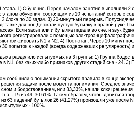
4 этапа. 1) Обучение. Перед началом занятия выполняли 2 
с этапом обучения, состоящим из 10 испытаний которые со
 2 блока по 30 задач. 3) 20-минутный перерыв. Полусидяче
дставке для ног. Держали пустую бутылку в правой руке. П
ассаж
. Если засыпали и бутылка падала во сне, и звук буд
 мозга регистрировали с помощью электроэнцефалографиче
ляют фиксировать N1 и N2. 4) Пост-этап. Через 10 минут п
по 30 попыток в каждой (всегда содержавших регулярность) 
дыха разделило испытуемых на 3 группы: 1) Группа бодрство
 N1, без каких-либо признаков других стадий сна - 24. 3)
м сообщили о понимании скрытого правила в конце экспе
ешения задачи после момента понимания. Среднее значение 
сном и бодрствованием, или 83,33%, нашли ключ решения зад
з сна, - 15 из 49, 30,61%. Таким образом, чтобы добиться т
о, из 63 падений бутылок 26 (41,27%) произошли уже после
 испытуемых - 100%.