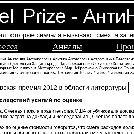
ия, которые сначала вызывают смех, а зате
ресса
Анналы
Про
тика
Анатомия
Антропология
Арктика
Археология
Астрофизика
Безопасн
амика
Диетология
Защита среды
Здравоохранение
Искусство
Когнитолог
нарные
Менеджмент
Метеорология
Мир
Нейрофизика
Образование
Орни
иология
Стоматология
Техника
Технология
Товары
Физика
Физиология
Х
ская премия 2012 в области литературы
следствий усилий по оценке
к. Счетная палата правительства США опубликовала докла
енке затрат на доклады и исследования", Счетная палата п
ах по оценке стоимости говорится, что смета расходов дол
готовы объяснить, как они разработали смету расходов, но