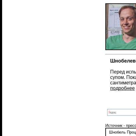
Шнобелевс
Перед испы
супом. Пок
сантиметра
подробнее
Источник - прес
Шнобель
Проц