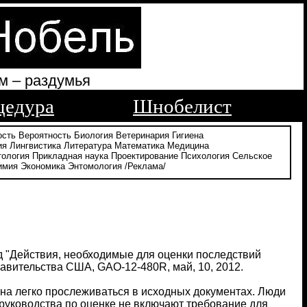
м – раздумья
цедура
Шнобелист
ость
Вероятность
Биология
Ветеринария
Гигиена
ия
Лингвистика
Литература
Математика
Медицина
тология
Прикладная наука
Проектирование
Психология
Сельское
имия
Экономика
Энтомология
/Реклама/
д "Действия, необходимые для оценки последствий
равительства США, GAO-12-480R, май, 10, 2012.
жна легко прослеживаться в исходных документах. Люди
 руководства по оценке не включают требование для