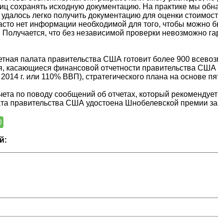
иц сохранять исходную документацию. На практике мы обна
 удалось легко получить документацию для оценки стоимости
часто нет информации необходимой для того, чтобы можно б
. Получается, что без независимой проверки невозможно га
тная палата правительства США готовит более 900 всевозм
, касающиеся финансовой отчетности правительства США (а
 2014 г. или 110% ВВП), стратегического плана на основе п
чета по поводу сообщений об отчетах, который рекомендует п
та правительства США удостоена Шнобелевской премии за 
й: