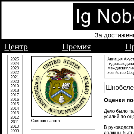
За достижен
Центр
Премия
П
2025
Авиация
Акус
2024
Гидрогазодин
2023
Междисципли
2022
хозяйство
Соц
2021
2020
2019
Шнобелев
2018
2017
Оценки по
2016
2015
2014
Дело было та
2013
усилий по оц
2012
Счетная палата
2011
2010
В руководств
2009
должны быть 