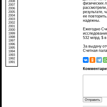
2008
физических л
2007
рассмотрели,
2006
результате, 
2005
2004
ее повторить
2003
надежны.
2002
2001
Ежегодно Сче
2000
исследования
1999
1998
532 млрд. $ в
1997
1996
За выдачу от
1995
Счетная пала
1994
1993
1992
1991
Комментари