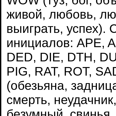
WOW (туз, бог, объ
живой, любовь, л
выиграть, успех).
инициалов: APE, 
DED, DIE, DTH, DU
PIG, RAT, ROT, SA
(обезьяна, задница
смерть, неудачник
безумный, свинья, 