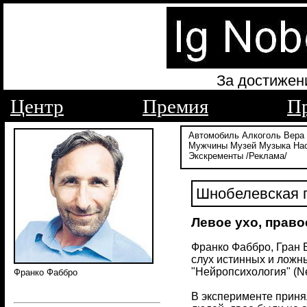
За достижен
Центр
Премия
П
Автомобиль
Алкоголь
Вера
Мужчины
Музей
Музыка
На
Экскременты
/Реклама/
Шнобелевская п
Левое ухо, право
Франко Фаббро, Гран 
слух истинных и ложных
"Нейропсихология" (Ne
Франко Фаббро
В эксперименте приня