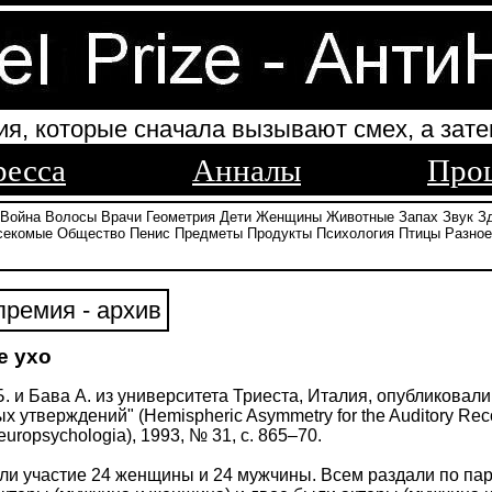
ия, которые сначала вызывают смех, а зате
ресса
Анналы
Про
Война
Волосы
Врачи
Геометрия
Дети
Женщины
Животные
Запах
Звук
З
секомые
Общество
Пенис
Предметы
Продукты
Психология
Птицы
Разное
ремия - архив
е ухо
Б. и Бава А. из университета Триеста, Италия, опубликова
 утверждений" (Hemispheric Asymmetry for the Auditory Reco
uropsychologia), 1993, № 31, с. 865–70.
ли участие 24 женщины и 24 мужчины. Всем раздали по па