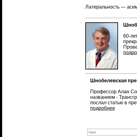
Латеральность — асим
Шноб
60-ле
прекр
Прове
подро
Шнобелевская прем
Профессор Алан Сок
названием - Трансг
послал статью в пр
подробнее