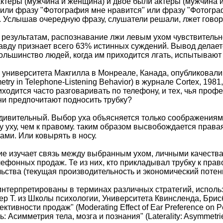
актеры (мужчина и женщина) и двое были актеры (мужчина
или фразу "Фотография мне нравится" или фразу "Фотографи
у. Услышав очередную фразу, слушатели решали, лжет говор
результатам, распознавание лжи левым ухом чувствительно 
авду признает всего 63% истинных суждений. Вывод делаетс
большинство людей, когда им приходится лгать, испытываю
з университета Макгилла в Монреале, Канада, опубликовал
etry in Telephone-Listening Behavior) в журнале Cortex, 19
ходится часто разговаривать по телефону, и тех, чья профе
они предпочитают подносить трубку?
удивительный. Выбор уха объясняется только соображениями
 уху, чем к правому. таким образом высвобождается правая
ами. Или ковырять в носу.
е изучает связь между выбранным ухом, личными качества
ефонных продаж. Те из них, кто прикладывал трубку к прав
льства (текущая производительность и экономический потен
интерпретированы в терминах различных стратегий, испол
ер Т. из Школы психологии, Университета Квинсленда, Брис
ивности продаж" (Moderating Effect of Ear Preference on Pers
 Асимметрия тела, мозга и познания" (Laterality: Asymmetries