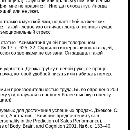
 и женщина). Слушали или правым ухом, или левым
я мне не нравится". Иногда голоса лгут. Иногда
ящий или не лжет.
только к мужской лжи, но дает сбой на женских
я такой - левое ухо отличает ложь от истины лучше
т эмоциональный стресс.
и статью "Асимметрия ушей при телефонном
81, № 17, с. 625–32. Сурвилло интервьюировал людей,
ссия со звонками не связана. Он задавал такой
 удобства. Держа трубку в левой руке, ее проще
 рука, которой удобней писать или набирать номер.
ми и производительностью труда. Было опрошено 203
ому уху, получали в среднем более высокую оценку
циал).
ьзуемых для достижения успешных продаж. Джексон С.
бен, Австралия, "Влияние предпочтения уха в
onality in the Prediction of Sales Performance),
 of Body, Brain, and Cognition 2001, № 6, с. 133–40.