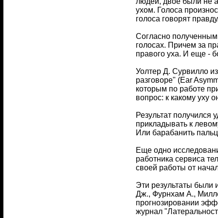
людей, двое были не 
ухом. Голоса произнос
голоса говорят правд
Согласно полученным 
голосах. Причем за пр
правого уха. И еще - 
Уолтер Д. Сурвилло и
разговоре" (Ear Asymm
которым по работе при
вопрос: к какому уху 
Результат получился 
прикладывать к левому
Или барабанить пальц
Еще одно исследовани
работника сервиса тел
своей работы от нача
Эти результаты были 
Дж., Фурнхам А., Милл
прогнозировании эффект
журнал "Латеральность: