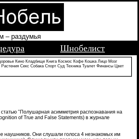
м – раздумья
цедура
Шнобелист
доровье
Кино
Кладбище
Книга
Космос
Кофе
Кошка
Лицо
Мозг
Растения
Секс
Собака
Спорт
Суд
Техника
Туалет
Финансы
Цвет
ли статью "Полушарная асимметрия распознавания на
gnition of True and False Statements) в журнале
ре наушников. Они слушали голоса 4 незнакомых им