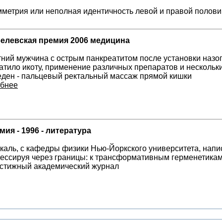
метрия или неполная идентичность левой и правой половин
елевская премия 2006 медицина
тний мужчина с острым панкреатитом после установки назо
атило икоту, применение различных препаратов и несколь
ден - пальцевый ректальный массаж прямой кишки
бнее
ия - 1996 - литература
аль, с кафедры физики Нью-Йоркского университета, нап
рессируя через границы: к трансформативным герменетикам
естижный академический журнал