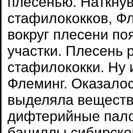
плесенью. Наткну
стафилококков, Фл
вокруг плесени по
участки. Плесень 
стафилококки. Ну 
Флеминг. Оказалос
выделяла веществ
дифтерийные палоч
бациллы сибирско