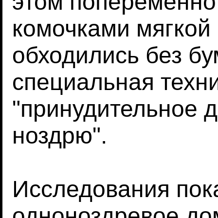
этом попеременно
комочками мягкой 
обходились без б
специальная техни
"принудительное д
ноздрю".
Исследования пок
одноноздревое до