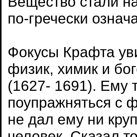
Вещество стали н
по-гречески означ
Фокусы Крафта ув
физик, химик и бо
(1627- 1691). Ему 
поупражняться с 
не дал ему ни кру
человек. Сказал то