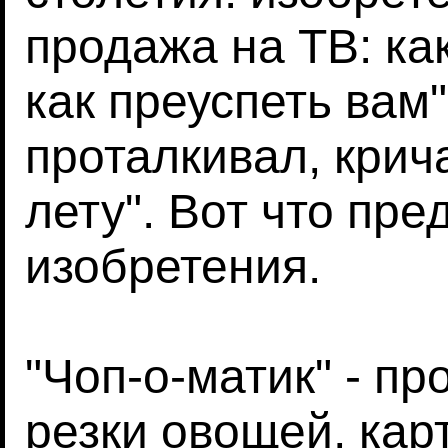
продажа на ТВ: ка
как преуспеть вам"
проталкивал, крич
лету". Вот что пр
изобретения.
"Чоп-о-матик" - пр
резки овощей, кар