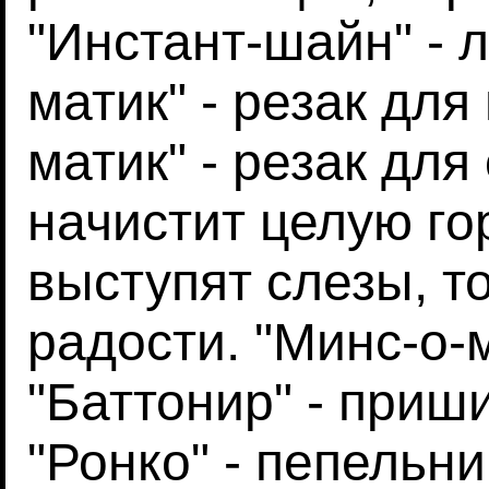
"Инстант-шайн" - л
матик" - резак для
матик" - резак дл
начистит целую гор
выступят слезы, то
радости. "Минс-о-м
"Баттонир" - приш
"Ронко" - пепельн