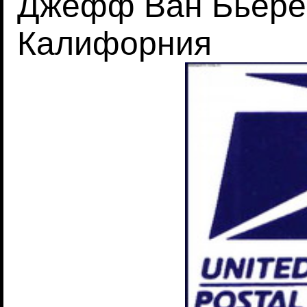
Джефф Ван Бьере
Калифорния