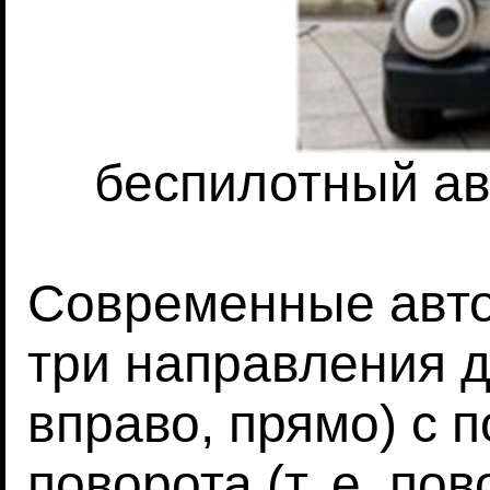
беспилотный ав
Современные авт
три направления д
вправо, прямо) с 
поворота (т. е. пов