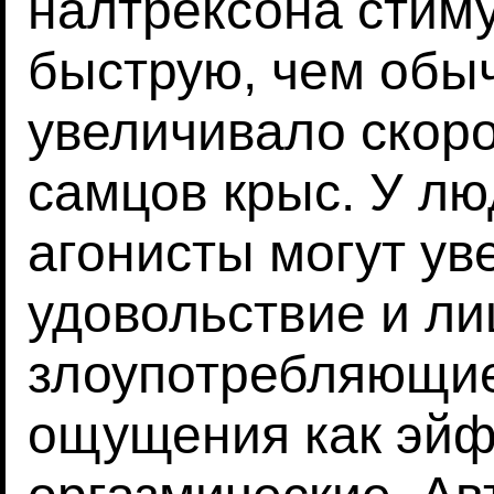
налтрексона стим
быструю, чем обыч
увеличивало скоро
самцов крыс. У л
агонисты могут ув
удовольствие и ли
злоупотребляющи
ощущения как эйф