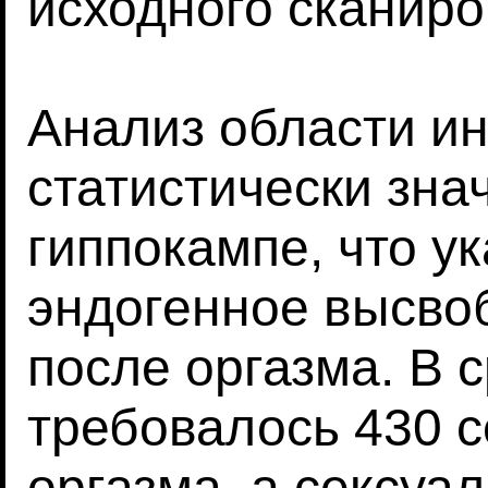
исходного сканиро
Анализ области и
статистически зн
гиппокампе, что у
эндогенное высво
после оргазма. В
требовалось 430 с
оргазма, а сексуа