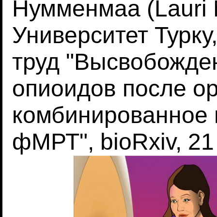
Нумменмаа (Lauri
Университет Турку
труд "Высвобожде
опиоидов после ор
комбинированное 
фМРТ", bioRxiv, 21