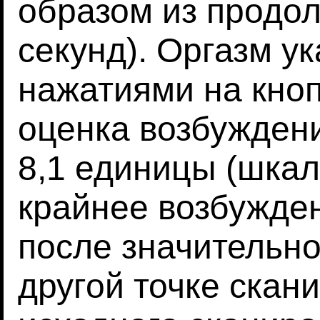
образом из продо
секунд). Оргазм у
нажатиями на кноп
оценка возбужден
8,1 единицы (шкал
крайнее возбужде
после значительн
другой точке скан