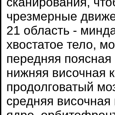
сканирования, что
чрезмерные движ
21 область - минд
хвостатое тело, м
передняя поясная 
нижняя височная к
продолговатый моз
средняя височная