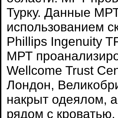
Турку. Данные МР
использованием ск
Phillips Ingenuity
МРТ проанализир
Wellcome Trust Cent
Лондон, Великобр
накрыт одеялом, а
рядом с кроватью