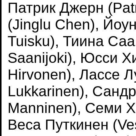
Патрик Джерн (Patr
(Jinglu Chen), Йоу
Tuisku), Тиина Саа
Saanijoki), Юсси Х
Hirvonen), Лассе 
Lukkarinen), Санд
Manninen), Семи Хе
Веса Путкинен (Ve