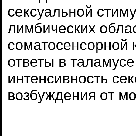
сексуальной стим
лимбических облас
соматосенсорной к
ответы в таламус
интенсивность сек
возбуждения от мо