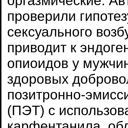
оргазмические. А
проверили гипотезу
сексуального возб
приводит к эндог
опиоидов у мужчи
здоровых доброво
позитронно-эмисс
(ПЭТ) с использо
карфентанила, об