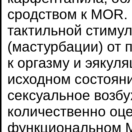
сродством к MOR. 
тактильной стиму
(мастурбации) от 
к оргазму и эякуля
исходном состоян
сексуальное возб
количественно оц
функциональном М