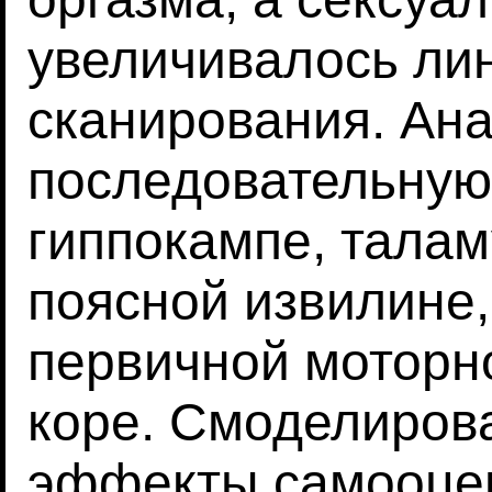
увеличивалось ли
сканирования. Ан
последовательную
гиппокампе, талам
поясной извилине,
первичной моторн
коре. Смоделиров
эффекты самооцен