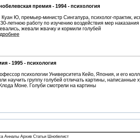
обелевская премия - 1994 - психология
 Куан Ю, премьер-министр Сингапура, психолог-практик, и
 30-летнюю работу по изучению воздействия мер наказания 
евались, жевали жвачку и кормили голубей
дробнее
я - 1995 - психология
офессор психологии Университета Кейо, Япония, и его кол
ли научить группу голубей отличать картины, написанные 
 Клода Моне. Голуби смотрели на картины
са
Анналы
Архив
Статьи
Шнобелист