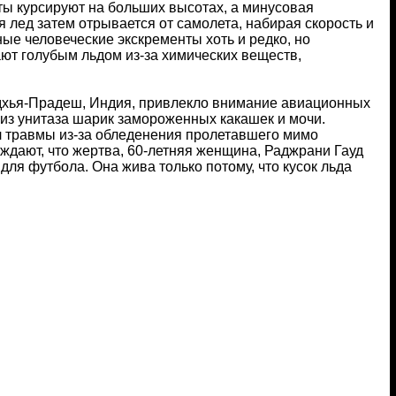
ы курсируют на больших высотах, а минусовая
лед затем отрывается от самолета, набирая скорость и
ые человеческие экскременты хоть и редко, но
ают голубым льдом из-за химических веществ,
Мадхья-Прадеш, Индия, привлекло внимание авиационных
 из унитаза шарик замороженных какашек и мочи.
чил травмы из-за обледенения пролетавшего мимо
ждают, что жертва, 60-летняя женщина, Раджрани Гауд
 для футбола. Она жива только потому, что кусок льда