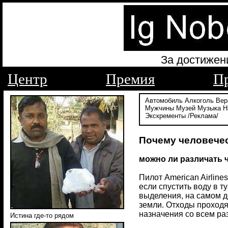
За достижен
Центр
Премия
П
Автомобиль
Алкоголь
Вер
Мужчины
Музей
Музыка
Н
Экскременты
/Реклама/
Почему человечес
можно ли различать 
Пилот American Airline
если спустить воду в т
выделения, на самом де
земли. Отходы проходя
назначения со всем ра
Истина где-то рядом