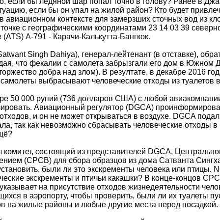
о, если бы ледяной шар попал точно в голову? Ранее в Джа
туацию, если бы он упал на жилой район? Кто будет привле
в авиационном контексте для замерзших сточных вод из кл
точке с географическими координатами 23 14 03 39 северно
(ATS) A-791 - Карачи-Калькутта-Бангкок.
atwant Singh Dahiya), генерал-лейтенант (в отставке), обр
рждая, что фекалии с самолета забрызгали его дом в Южном 
оржество добра над злом). В резултате, в декабре 2016 год
самолеты выбрасывают человеческие отходы из туалетов в
ре 50 000 рупий (736 долларов США) с любой авиакомпании,
ировать. Авиационный регулятор (DGCA) проинформировал 
отходов, и он не может открываться в воздухе. DGCA пода
ла, так как невозможно сбрасывать человеческие отходы в 
ещё?
комитет, состоящий из представителей DGCA, Центральног
нением (CPCB) для сбора образцов из дома Сатванта Сингх
установить, были ли это экскременты человека или птицы.
еческие экскременты и птичьи какашки? В конце-концов CP
 указывает на присутствие отходов жизнедеятельности чел
ихся в аэропорту, чтобы проверить, были ли их туалеты пу
в на жилые районы и любые другие места перед посадкой.