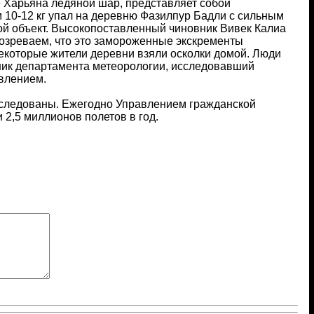
е Харьяна ледяной шар, представляет собой
 10-12 кг упал на деревню Фазилпур Бадли с сильным
ной объект. Высокопоставленный чиновник Вивек Калиа
дозреваем, что это замороженные экскременты
Некоторые жители деревни взяли осколки домой. Люди
вник департамента метеорологии, исследовавший
явлением.
асследованы. Ежегодно Управлением гражданской
и 2,5 миллионов полетов в год.