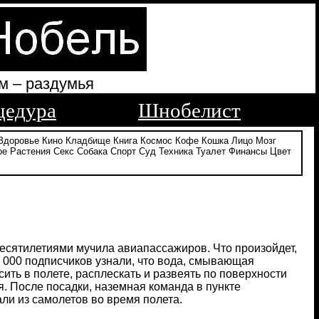
м – раздумья
цедура
Шнобелист
Здоровье
Кино
Кладбище
Книга
Космос
Кофе
Кошка
Лицо
Мозг
ое
Растения
Секс
Собака
Спорт
Суд
Техника
Туалет
Финансы
Цвет
ая десятилетиями мучила авиапассажиров. Что произойдет,
06 000 подписчиков узнали, что вода, смывающая
сить в полете, расплескать и развеять по поверхности
. После посадки, наземная команда в пункте
али из самолетов во время полета.