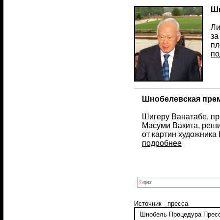
Шн
Ли
за
пл
по
Шнобелевская преми
Шигеру Ванатабе, пр
Масуми Вакита, реши
от картин художника
подробнее
Источник - пресса
Шнобель
Процедура
Прес