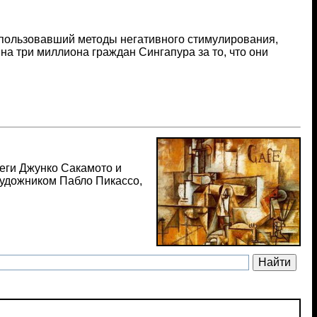
спользовавший методы негативного стимулирования,
на три миллиона граждан Сингапура за то, что они
леги Джунко Сакамото и
художником Пабло Пикассо,