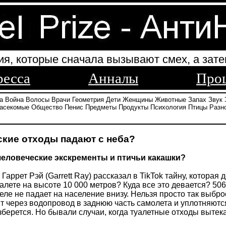
ия, которые сначала вызывают смех, а зате
ресса
Анналы
Про
а
Война
Волосы
Врачи
Геометрия
Дети
Женщины
Животные
Запах
Звук
асекомые
Общество
Пенис
Предметы
Продукты
Психология
Птицы
Разн
кие отходы падают с неба?
человеческие экскременты и птичьи какашки?
s Гаррет Рэй (Garrett Ray) рассказал в TikTok тайну, котор
уалете на высоте 10 000 метров? Куда все это девается? 5
ле не падает на население внизу. Нельзя просто так выбро
т через водопровод в заднюю часть самолета и уплотняются
зберется. Но бывали случаи, когда туалетные отходы вытек