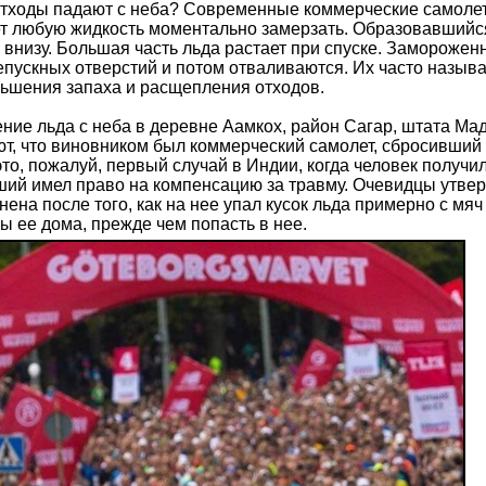
отходы падают с неба? Современные коммерческие самолет
т любую жидкость моментально замерзать. Образовавшийся 
 внизу. Большая часть льда растает при спуске. Замороженн
епускных отверстий и потом отваливаются. Их часто назыв
ьшения запаха и расщепления отходов.
дение льда с неба в деревне Аамкох, район Сагар, штата 
ют, что виновником был коммерческий самолет, сбросивший
 это, пожалуй, первый случай в Индии, когда человек полу
ший имел право на компенсацию за травму. Очевидцы утвер
анена после того, как на нее упал кусок льда примерно с мяч
ы ее дома, прежде чем попасть в нее.