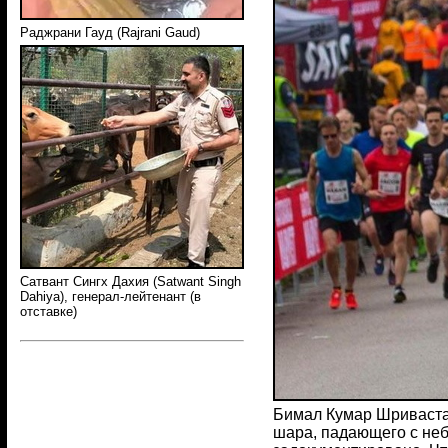
Раджрани Гауд (Rajrani Gaud)
Сатвант Сингх Дахия (Satwant Singh
Dahiya), генерал-лейтенант (в
отставке)
Бимал Кумар Шриваста
шара, падающего с неб