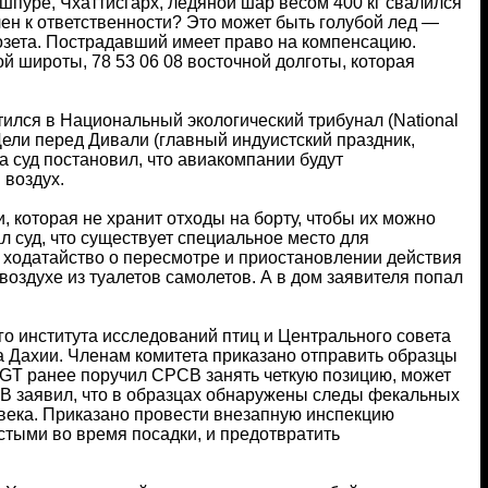
шпуре, Чхаттисгарх, ледяной шар весом 400 кг свалился
чен к ответственности? Это может быть голубой лед —
озета. Пострадавший имеет право на компенсацию.
й широты, 78 53 06 08 восточной долготы, которая
атился в Национальный экологический трибунал (National
Дели перед Дивали (главный индуистский праздник,
а суд постановил, что авиакомпании будут
 воздух.
 которая не хранит отходы на борту, чтобы их можно
суд, что существует специальное место для
л ходатайство о пересмотре и приостановлении действия
воздухе из туалетов самолетов. А в дом заявителя попал
о института исследований птиц и Центрального совета
а Дахии. Членам комитета приказано отправить образцы
 NGT ранее поручил CPCB занять четкую позицию, может
CB заявил, что в образцах обнаружены следы фекальных
овека. Приказано провести внезапную инспекцию
стыми во время посадки, и предотвратить