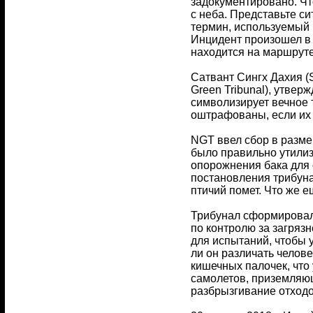
задокументировано. Чт
с неба. Представьте си
термин, используемый 
Инцидент произошел в 
находится на маршруте 
Сатвант Сингх Дахия (S
Green Tribunal), утве
символизирует вечное т
оштрафованы, если их 
NGT ввел сбор в разме
было правильно утилиз
опорожнения бака для 
постановления трибуна
птичий помет. Что же 
Трибунал сформировал 
по контролю за загряз
для испытаний, чтобы 
ли он различать челов
кишечных палочек, что
самолетов, приземляющ
разбрызгивание отходо