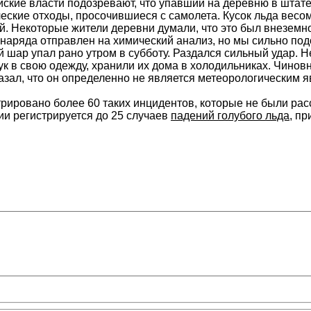
ийские власти подозревают, что упавший на деревню в штат
ские отходы, просочившиеся с самолета. Кусок льда весом
ей. Некоторые жители деревни думали, что это был внезем
снаряда отправлен на химический анализ, но мы сильно по
 шар упал рано утром в субботу. Раздался сильный удар. 
ук в свою одежду, хранили их дома в холодильниках. Чино
азал, что он определенно не является метеорологическим 
трировано более 60 таких инцидентов, которые не были р
и регистрируется до 25 случаев
падений голубого льда
, пр