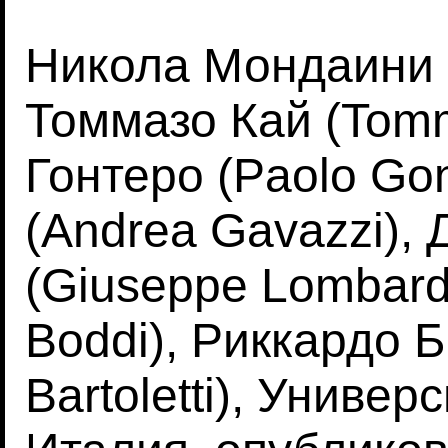
Никола Мондаини (
Томмазо Кай (Tom
Гонтеро (Paolo Go
(Andrea Gavazzi),
(Giuseppe Lombardi
Boddi), Риккардо Б
Bartoletti), Униве