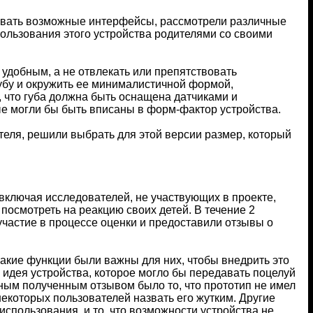
овать возможные интерфейсы, рассмотрели различные
ользования этого устройства родителями со своими
удобным, а не отвлекать или препятствовать
убу и окружить ее минималистичной формой,
, что губа должна быть оснащена датчиками и
е могли бы быть вписаны в форм-фактор устройства.
еля, решили выбрать для этой версии размер, который
включая исследователей, не участвующих в проекте,
 посмотреть на реакцию своих детей. В течение 2
участие в процессе оценки и предоставили отзывы о
какие функции были важны для них, чтобы внедрить это
идея устройства, которое могло бы передавать поцелуй
ым полученным отзывом было то, что прототип не имел
некоторых пользователей назвать его жутким. Другие
спользования, и то, что возможности устройства не