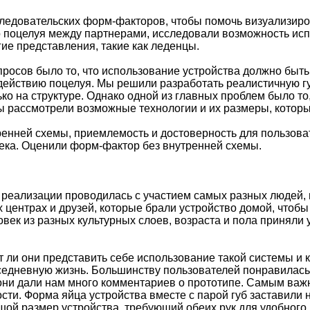
следовательских форм-факторов, чтобы помочь визуализир
 поцелуя между партнерами, исследовали возможность исп
гие представления, такие как леденцы.
росов было то, что использование устройства должно быть 
ействию поцелуя. Мы решили разработать реалистичную г
ко на структуре. Однако одной из главных проблем было то
 рассмотрели возможные технологии и их размеры, которы
енней схемы, приемлемость и достоверность для пользоват
ека. Оценили форм-фактор без внутренней схемы.
 реализации проводилась с участием самых разных людей, 
 центрах и друзей, которые брали устройство домой, чтобы
овек из разных культурных слоев, возраста и пола приняли 
ут ли они представить себе использование такой системы и 
седневную жизнь. Большинству пользователей понравилась 
ни дали нам много комментариев о прототипе. Самым важн
сти. Форма яйца устройства вместе с парой губ заставили 
ой размер устройства, требующий обеих рук для удобного и