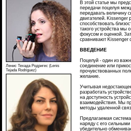
В этой статье мы пред
передачи поцелуя межд
передавать величину с
двигателей. Kissenger 
способствовать близос
такого устройства мы 
фокусом и оценкой. За
сравнивают Kissenger 
ВВЕДЕНИЕ
Поцелуй - один из важ
соединение или прикосн
Ленис Техада Родригес (Lenis
Tejada Rodriguez)
прочувствованных поло
желание.
Учитывая недостающее
разработать устройств
на доступность устрой
взаимодействия. Мы пр
методы удаленной свя
Предлагаемая система 
наряду с его сильными
убедительно обменивае