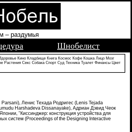
м – раздумья
цедура
Шнобелист
Здоровье
Кино
Кладбище
Книга
Космос
Кофе
Кошка
Лицо
Мозг
ое
Растения
Секс
Собака
Спорт
Суд
Техника
Туалет
Финансы
Цвет
arsani), Ленис Техада Родригес (Lenis Tejada
Kumudu Harshadeva Dissanayake), Адриан Дэвид Чеок
 Японии, "Киссинджер: конструкция устройства для
 систем (Proceedings of the Designing Interactive