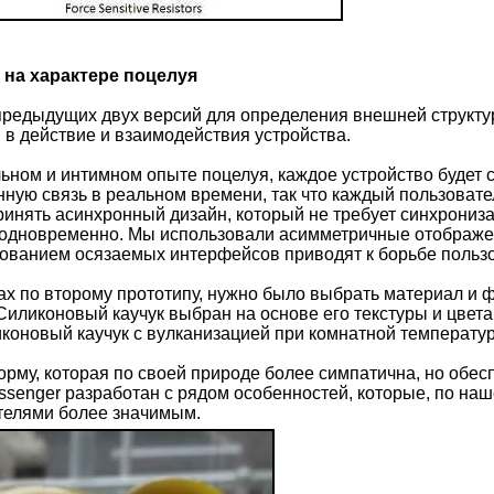
 на характере поцелуя
предыдущих двух версий для определения внешней структу
в действие и взаимодействия устройства.
ьном и интимном опыте поцелуя, каждое устройство будет с
ную связь в реальном времени, так что каждый пользовател
инять асинхронный дизайн, который не требует синхрониз
 одновременно. Мы использовали асимметричные отображен
ованием осязаемых интерфейсов приводят к борьбе пользо
х по второму прототипу, нужно было выбрать материал и 
Силиконовый каучук выбран на основе его текстуры и цвета
коновый каучук с вулканизацией при комнатной температур
орму, которая по своей природе более симпатична, но обес
ssenger разработан с рядом особенностей, которые, по н
телями более значимым.