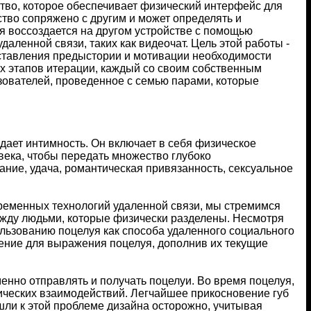
ство, которое обеспечивает физический интерфейс для
во сопряжено с другим и может определять и
ая воссоздается на другом устройстве с помощью
аленной связи, таких как видеочат. Цель этой работы -
дставления предыстории и мотивации необходимости
ех этапов итерации, каждый со своим собственным
ователей, проведенное с семью парами, которые
дает интимность. Он включает в себя физическое
ловека, чтобы передать множество глубоко
ание, удача, романтическая привязанность, сексуальное
еменных технологий удаленной связи, мы стремимся
ежду людьми, которые физически разделены. Несмотря
пользованию поцелуя как способа удаленного социального
рение для выражения поцелуя, дополнив их текущие
енно отправлять и получать поцелуи. Во время поцелуя,
ических взаимодействий. Легчайшее прикосновение губ
шли к этой проблеме дизайна осторожно, учитывая