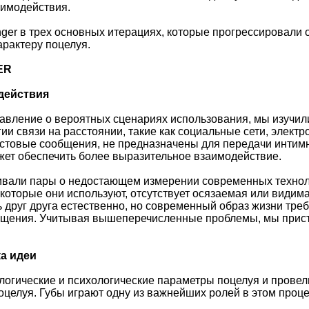
аимодействия.
ger в трех основных итерациях, которые прогрессировали
характеру поцелуя.
ER
действия
авление о вероятных сценариях использования, мы изучил
и связи на расстоянии, такие как социальные сети, элект
кстовые сообщения, не предназначены для передачи интим
жет обеспечить более выразительное взаимодействие.
али пары о недостающем измерении современных технологи
которые они используют, отсутствует осязаемая или видим
 друг друга естественно, но современный образ жизни требу
бщения. Учитывая вышеперечисленные проблемы, мы присту
ка идеи
логические и психологические параметры поцелуя и провел
оцелуя. Губы играют одну из важнейших ролей в этом проц