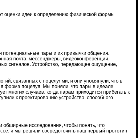
 от оценки идеи к определению физической формы
и потенциальные пары и их привычки общения.
ронная почта, мессенджеры, видеоконференции,
ных сигналов. Устройство, передающее ощущение,
й, связанных с поцелуями, и они упомянули, что в
ая форма поцелуя. Мы поняли, что пары в идеале
ет многих случаев, когда парам приходится прибегать к
пили к проектированию устройства, способного
и обширные исследования, чтобы понять, что
ессе, и мы решили сосредоточить наш первый прототип