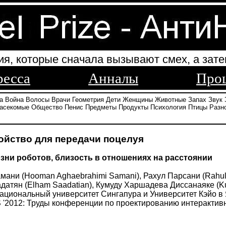
ия, которые сначала вызывают смех, а зате
ресса
Анналы
Про
а
Война
Волосы
Врачи
Геометрия
Дети
Женщины
Животные
Запах
Звук
асекомые
Общество
Пенис
Предметы
Продукты
Психология
Птицы
Разн
ойство для передачи поцелуя
зни роботов, близость в отношениях на расстоянии
ани (Hooman Aghaebrahimi Samani), Рахул Парсани (Rahul P
адатян (Elham Saadatian), Кумуду Харшадева Диссанаяке (
 Национальный университет Сингапура и Университет Кэйо в
 '2012: Труды конференции по проектированию интерактивных