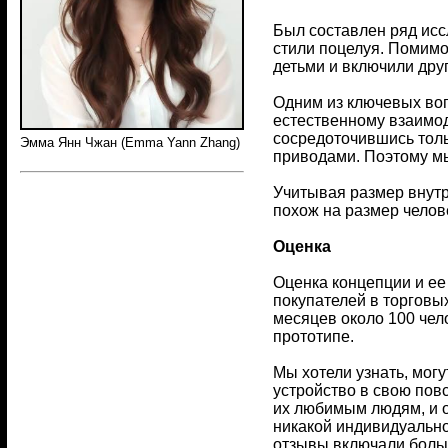
Был составлен ряд ис
стили поцелуя. Помимо
детьми и включили дру
Одним из ключевых воп
естественному взаимод
сосредоточившись толь
Эмма Янн Чжан (Emma Yann Zhang)
приводами. Поэтому мы
Учитывая размер внутр
похож на размер челов
Оценка
Оценка концепции и ее
покупателей в торговых
месяцев около 100 чел
прототипе.
Мы хотели узнать, мог
устройство в свою пов
их любимым людям, и о
никакой индивидуально
отзывы включали больш