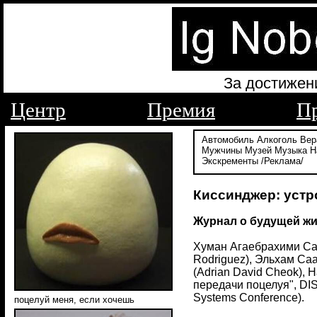
За достижен
Центр
Премия
П
Автомобиль
Алкоголь
Вер
Мужчины
Музей
Музыка
Н
Экскременты
/Реклама/
Киссинджер: устр
Журнал о будущей жи
Хуман Агаебрахими Сам
Rodriguez), Эльхам Са
(Adrian David Cheok),
передачи поцелуя", DIS
Systems Conference).
поцелуй меня, если хочешь