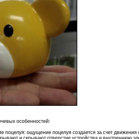
ючевых особенностей:
 поцелуя: ощущение поцелуя создается за счет движения с
крывают и скрывают отверстие устройства и внутреннюю эле