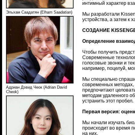
интимный характер вз
Эльхам Саадатян (Elham Saadatian)
Мы разработали Kissen
устройства, а затем к 
СОЗДАНИЕ KISSENG
Определение взаимо
Чтобы получить предст
Современные технологи
голосовые звонки и те
например, поцелуй, мо
Мы специально спрашив
современных методах, 
Адриан Дэвид Чеок (Adrian David
предпочитают целовать
Cheok)
методам удаленного о
устранить этот пробел.
Первая версия: оцен
Мы начали изучать био
происходит во время п
на них.