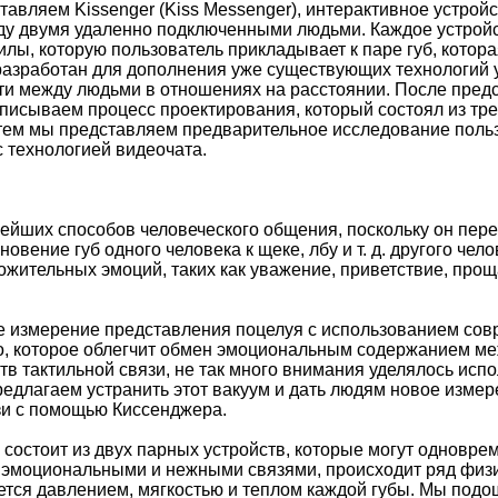
ставляем Kissenger (Kiss Messenger), интерактивное устрой
у двумя удаленно подключенными людьми. Каждое устройст
илы, которую пользователь прикладывает к паре губ, котор
разработан для дополнения уже существующих технологий уд
ти между людьми в отношениях на расстоянии. После пре
описываем процесс проектирования, который состоял из тр
тем мы представляем предварительное исследование польз
с технологией видеочата.
нейших способов человеческого общения, поскольку он пере
овение губ одного человека к щеке, лбу и т. д. другого че
жительных эмоций, таких как уважение, приветствие, прощ
 измерение представления поцелуя с использованием совр
о, которое облегчит обмен эмоциональным содержанием м
ств тактильной связи, не так много внимания уделялось ис
едлагаем устранить этот вакуум и дать людям новое изме
зи с помощью Киссенджера.
состоит из двух парных устройств, которые могут одноврем
 эмоциональными и нежными связями, происходит ряд физ
тся давлением, мягкостью и теплом каждой губы. Мы подо