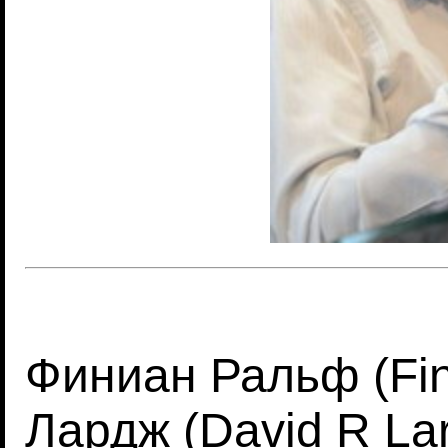
Финиан Ральф (Fini
Лардж (David R La