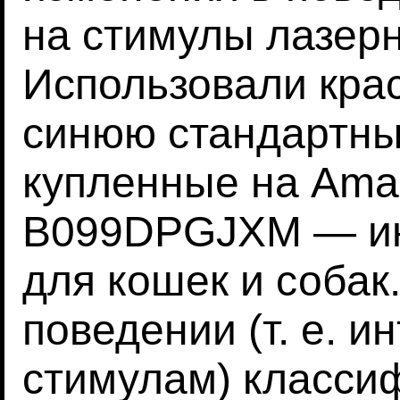
на стимулы лазерн
Использовали кра
синюю стандартны
купленные на Ama
B099DPGJXM — ин
для кошек и собак
поведении (т. е. и
стимулам) класси