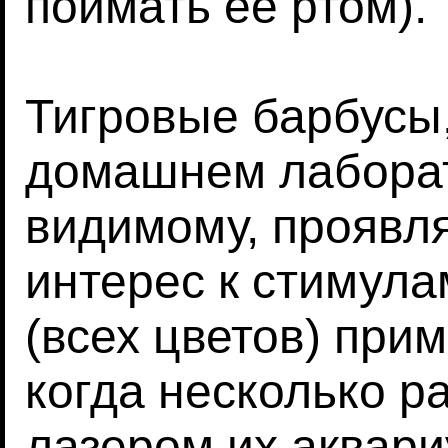
поймать ее ртом).
Тигровые барбусы
домашнем лаборат
видимому, проявл
интерес к стимула
(всех цветов) при
когда несколько р
лазером их аквари