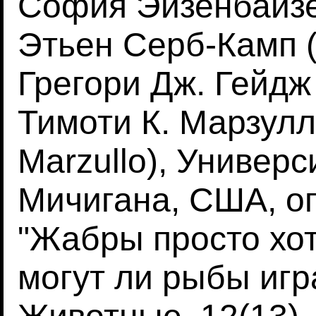
София Эйзенбайзер
Этьен Серб-Камп (
Грегори Дж. Гейдж 
Тимоти К. Марзулл
Marzullo), Универс
Мичигана, США, о
"Жабры просто хот
могут ли рыбы игра