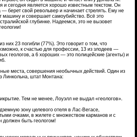
ая и сегодня является хорошо известным текстом. Он
ма — берет свой револьвер и начинает стрелять. Ему не
ет машину и совершает самоубийство. Всё это
стралийской глубинке. Надеемся, это не вызовет
геологии!
 них 23 погибли (77%). Это говорит о том, что
озможно, к счастью для профессии, 13 из злодеев —
х геологов, а 6 хороших — это полицейские (агенты) и
иб.
чные места, совершения необычных действий. Один из
з Линкольна, штат Монтана:
икрытие. Тем не менее, Лоуэлл не выдал «геологов».
дземную зону целевого отеля в Лас-Вегасе,
тыми очками, в жилете с множеством карманов и с
он должен быть геологом!