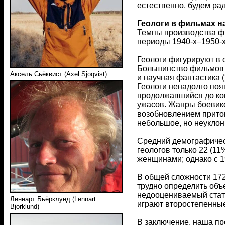
естественно, будем ра
Геологи в фильмах н
Темпы производства фи
периоды 1940-х–1950-х
Геологи фигурируют в 
Большинство фильмов о
Аксель Сьёквист (Axel Sjoqvist)
и научная фантастика (
Геологи ненадолго поя
продолжавшийся до кон
ужасов. Жанры боевико
возобновлением приток
небольшое, но неуклон
Средний демографическ
геологов только 22 (11
женщинами; однако с 1
В общей сложности 172
трудно определить объ
недооцениваемый стату
Леннарт Бьёрклунд (Lennart
играют второстепенны
Bjorklund)
В заключение, наша п