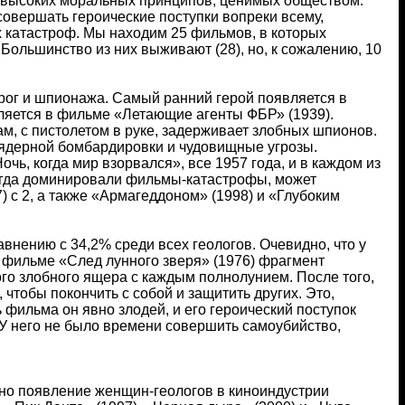
ся высоких моральных принципов, ценимых обществом.
совершать героические поступки вопреки всему,
х катастроф. Мы находим 25 фильмов, в которых
 Большинство из них выживают (28), но, к сожалению, 10
орог и шпионажа. Самый ранний герой появляется в
ляется в фильме «Летающие агенты ФБР» (1939).
ам, с пистолетом в руке, задерживает злобных шпионов.
 ядерной бомбардировки и чудовищные угрозы.
, когда мир взорвался», все 1957 года, и в каждом из
 когда доминировали фильмы-катастрофы, может
) с 2, а также «Армагеддоном» (1998) и «Глубоким
авнению с 34,2% среди всех геологов. Очевидно, что у
 фильме «След лунного зверя» (1976) фрагмент
ого злобного ящера с каждым полнолунием. После того,
 чтобы покончить с собой и защитить других. Это,
фильма он явно злодей, и его героический поступок
 У него не было времени совершить самоубийство,
 но появление женщин-геологов в киноиндустрии