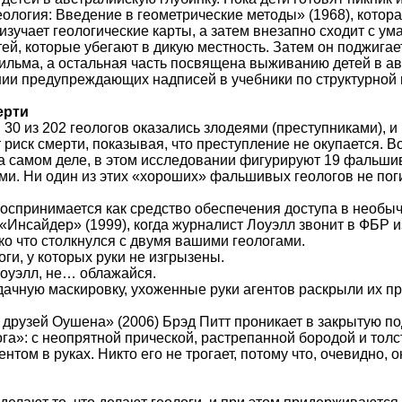
еология: Введение в геометрические методы» (1968), котор
, изучает геологические карты, а затем внезапно сходит с у
тей, которые убегают в дикую местность. Затем он поджига
ильма, а остальная часть посвящена выживанию детей в ав
ии предупреждающих надписей в учебники по структурной 
ерти
0 из 202 геологов оказались злодеями (преступниками), и из
риск смерти, показывая, что преступление не окупается. В
 самом деле, в этом исследовании фигурируют 19 фальшивы
ми. Ни один из этих «хороших» фальшивых геологов не пог
оспринимается как средство обеспечения доступа в необы
Инсайдер» (1999), когда журналист Лоуэлл звонит в ФБР и
ько что столкнулся с двумя вашими геологами.
оги, у которых руки не изгрызены.
Лоуэлл, не… облажайся.
дачную маскировку, ухоженные руки агентов раскрыли их пр
друзей Оушена» (2006) Брэд Питт проникает в закрытую по
га»: с неопрятной прической, растрепанной бородой и толс
том в руках. Никто его не трогает, потому что, очевидно, 