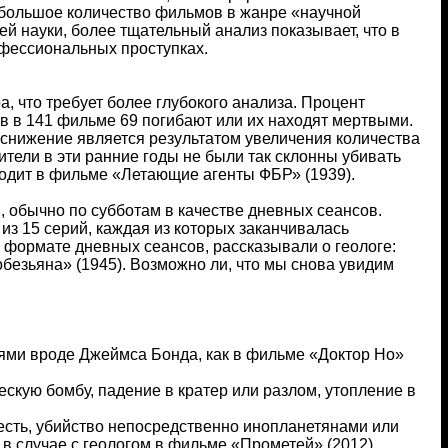
 большое количество фильмов в жанре «научной
 науки, более тщательный анализ показывает, что в
офессиональных проступках.
, что требует более глубокого анализа. Процент
ов в 141 фильме 69 погибают или их находят мертвыми.
 снижение является результатом увеличения количества
ители в эти ранние годы не были так склонны убивать
ходит в фильме «Летающие агенты ФБР» (1939).
 обычно по субботам в качестве дневных сеансов.
 из 15 серий, каждая из которых заканчивалась
формате дневных сеансов, рассказывали о геологе:
безьяна» (1945). Возможно ли, что мы снова увидим
ями вроде Джеймса Бонда, как в фильме «Доктор Но»
скую бомбу, падение в кратер или разлом, утопление в
 есть, убийство непосредственно инопланетянами или
 случае с геологом в фильме «Прометей» (2012).