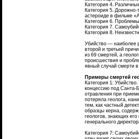
Категория 4. Различны
Категория 5. Дорожно-
астероиде в фильме «А
Категория 6. Проблемы
Категория 7. Самоубийс
Категория 8. Неизвест
Убийство — наиболее р
второй и третьей прич
из 69 смертей, а геол
происшествия и пробле
явный случай смерти в 
Примеры смертей ге
Категория 1: Убийство
концессию под Санта-Б
отравления при приеме
потеряла геолога, нан
тем, как частный детек
образцы керна, содерж
геологов, знающих его
генерального директор
Категория 7: Самоубийс
отец везет своих двоих