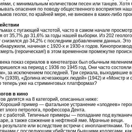
иями, с минимальным количеством песен или танцев. Хотя
ывать опасения по поводу общественного восприятия нашей
ьмов геолог, по крайней мере, не виновен в каких-либо пр
действии
льмах с пугающей частотой, часто в самом начале просмотра
я от 35,7% до 31,6% за годы нашей выборки. Из 202 геолог
нт снизился до 34,2% с последним добавлением данных. Это
бнаружили, начиная с 1920-х и 1930-х годов. Кинопроизвод
 смерть (героическая!) в этом временном промежутке проис
века показ сериалов в кинотеатрах был обычным явлением,
ришелся на период с 1936 по 1945 год. Они часто состояли
, за исключением последней. Три сериала, выходившие в 
 (1939), «Долина исчезающих людей» (1942) и «Монстр и о
но теперь уже на стриминговых платформах?
огов в кино
ов делятся на 8 категорий, описанных ниже:
. Хороший пример — фатальное устранение «злодеев» геро
ает злого петролога, профессора Дента.
е с работой. Типичные примеры — попадание под вулканиче
харе, а также сожжение в нефтяной яме. Мрачные вещи.
 в результате или вследствие встречи с инопланетянами. То
янами с последующим убийством бывшими коллегами, как в