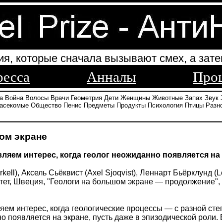
ия, которые сначала вызывают смех, а зате
ресса
Анналы
Про
а
Война
Волосы
Врачи
Геометрия
Дети
Женщины
Животные
Запах
Звук
асекомые
Общество
Пенис
Предметы
Продукты
Психология
Птицы
Разн
ом экране
вляем интерес, когда геолог неожиданно появляется на
rkell), Аксель Сьёквист (Axel Sjoqvist), Леннарт Бьёрклунд (
ет, Швеция, "Геологи на большом экране — продолжение", "Г
ляем интерес, когда геологические процессы — с разной с
о появляется на экране, пусть даже в эпизодической роли.