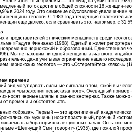
 Более известные фильмы — это «Вид на убийство» (1983), 
 медленный поток достиг в общей сложности 18 женщин-геол
10,9% в 2024 году. Это снижение обусловлено увеличением 
ли женщины-геологи. С 1983 года тенденция положительная
женщин еще далеко, если сравнивать это, например, с 31,
е?
жих и представителей этнических меньшинств среди геолог
ильме «Радуга Финиана» (1968). Одетый в жилет репортера
одновременно чернокожий и образованный. Единственная ч
96). Мы не находим ни одной женщины азиатского, индийск
оразительно, даже учитывая ограничение нашего исследо
ием чернокожих геологов — это «Остерегайтесь кляксы» (197
ием времени
й вид могут давать сильные сигналы о том, какой вы челов
мах для «выражения невысказанного». Очевидный пример —
ни» носят черные шляпы в ранних вестернах. Также можно о
и от времени и обстоятельств.
ных «образа». Первый — это архетипичный академический
ображались как мужчины) носит практичный, прочный костюм,
пливаемых лабораториях и лекционных залах. Он также мож
фильме «Шепчущий Смит говорит» (1935), где пожилой профе