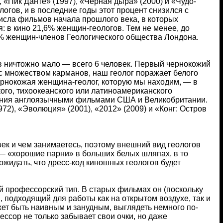
«Пик Данте» (1997), «Черная дыра» (2000) и «Чудо-
огов, и в последние годы этот процент снизился с
числа фильмов начала прошлого века, в которых
: в кино 21,6% женщин-геологов. Тем не менее, до
5% женщин-членов Геологического общества Лондона.
ов ничтожно мало — всего 6 человек. Первый чернокожий
 с множеством карманов, наш геолог поражает белого
ернокожая женщина-геолог, которую мы находим, — в
ого, тихоокеанского или латиноамериканского
вания англоязычными фильмами США и Великобритании.
2), «Эволюция» (2001), «2012» (2009) и «Конг: Остров
ек и чем занимаетесь, поэтому внешний вид геологов
 «хорошие парни» в больших белых шляпах, в то
жидать, что дресс-код киношных геологов будет
 профессорский тип. В старых фильмах он (поскольку
 подходящий для работы как на открытом воздухе, так и
ет быть наивным и занудным, выглядеть немного по-
ссор не только забывает свои очки, но даже