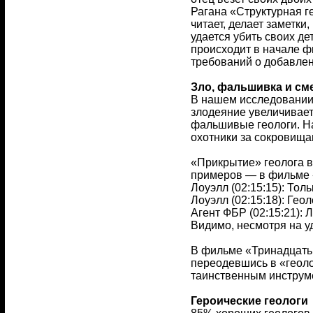
Рагана «Структурная г
читает, делает заметки
удается убить своих де
происходит в начале ф
требований о добавлен
Зло, фальшивка и см
В нашем исследовании 3
злодеяние увеличивает 
фальшивые геологи. На
охотники за сокровища
«Прикрытие» геолога в
примеров — в фильме «
Лоуэлл (02:15:15): Тол
Лоуэлл (02:15:18): Геол
Агент ФБР (02:15:21): 
Видимо, несмотря на у
В фильме «Тринадцать 
переодевшись в «геоло
таинственным инструмен
Героические геологи