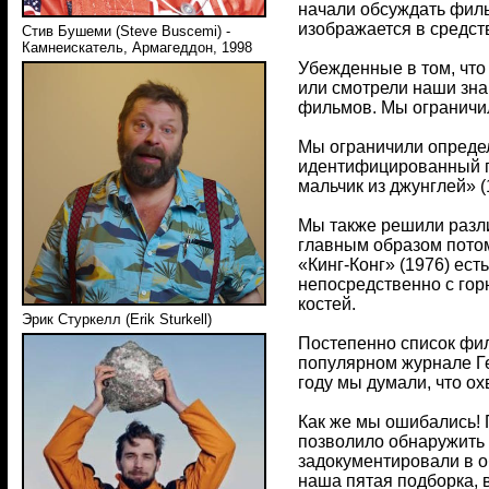
начали обсуждать филь
изображается в средс
Стив Бушеми (Steve Buscemi) -
Камнеискатель, Армагеддон, 1998
Убежденные в том, что
или смотрели наши зн
фильмов. Мы ограничи
Мы ограничили определ
идентифицированный г
мальчик из джунглей» 
Мы также решили различ
главным образом потом
«Кинг-Конг» (1976) ест
непосредственно с гор
костей.
Эрик Стуркелл (Erik Sturkell)
Постепенно список фи
популярном журнале Ге
году мы думали, что о
Как же мы ошибались! 
позволило обнаружить 
задокументировали в о
наша пятая подборка, 