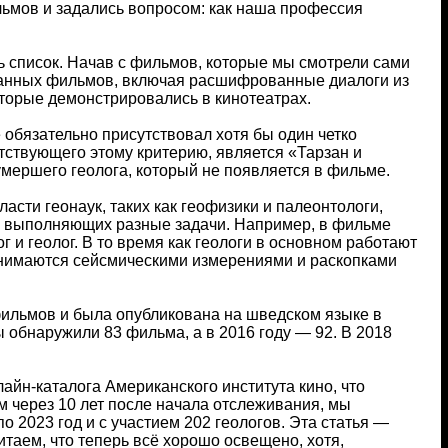
льмов и задались вопросом: как наша профессия
ь список. Начав с фильмов, которые мы смотрели сами
данных фильмов, включая расшифрованные диалоги из
торые демонстрировались в кинотеатрах.
 обязательно присутствовал хотя бы один четко
ствующего этому критерию, является «Тарзан и
умершего геолога, который не появляется в фильме.
асти геонаук, таких как геофизики и палеонтологи,
ак выполняющих разные задачи. Например, в фильме
 и геолог. В то время как геологи в основном работают
занимаются сейсмическими измерениями и раскопками
ильмов и была опубликована на шведском языке в
 обнаружили 83 фильма, а в 2016 году — 92. В 2018
айн-каталога Американского института кино, что
м через 10 лет после начала отслеживания, мы
 2023 год и с участием 202 геологов. Эта статья —
таем, что теперь всё хорошо освещено, хотя,