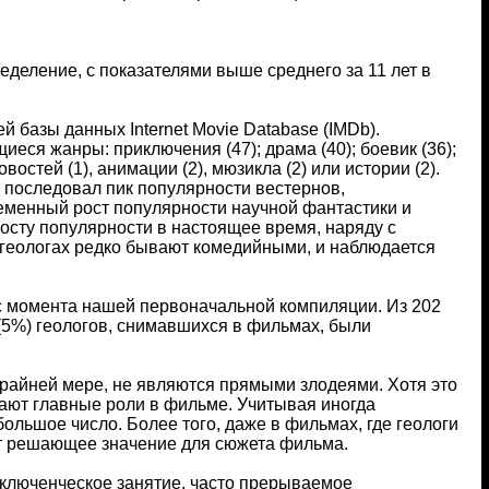
деление, с показателями выше среднего за 11 лет в
 базы данных Internet Movie Database (IMDb).
ся жанры: приключения (47); драма (40); боевик (36);
стей (1), анимации (2), мюзикла (2) или истории (2).
о последовал пик популярности вестернов,
еменный рост популярности научной фантастики и
осту популярности в настоящее время, наряду с
 геологах редко бывают комедийными, и наблюдается
с момента нашей первоначальной компиляции. Из 202
9 (5%) геологов, снимавшихся в фильмах, были
крайней мере, не являются прямыми злодеями. Хотя это
грают главные роли в фильме. Учитывая иногда
льшое число. Более того, даже в фильмах, где геологи
ют решающее значение для сюжета фильма.
ключенческое занятие, часто прерываемое