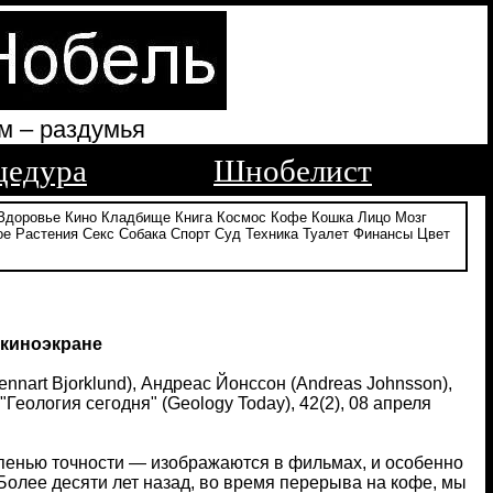
м – раздумья
цедура
Шнобелист
Здоровье
Кино
Кладбище
Книга
Космос
Кофе
Кошка
Лицо
Мозг
ое
Растения
Секс
Собака
Спорт
Суд
Техника
Туалет
Финансы
Цвет
 киноэкране
Lennart Bjorklund), Андреас Йонссон (Andreas Johnsson),
еология сегодня" (Geology Today), 42(2), 08 апреля
тепенью точности — изображаются в фильмах, и особенно
 Более десяти лет назад, во время перерыва на кофе, мы