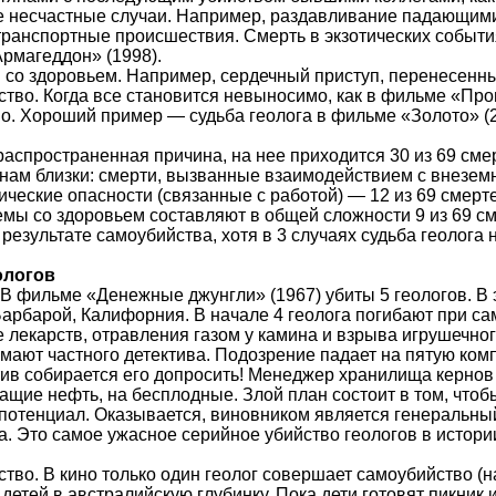
е несчастные случаи. Например, раздавливание падающими 
транспортные происшествия. Смерть в экзотических события
рмагеддон» (1998).
 со здоровьем. Например, сердечный приступ, перенесенны
тво. Когда все становится невыносимо, как в фильме «Прог
но. Хороший пример — судьба геолога в фильме «Золото» (
аспространенная причина, на нее приходится 30 из 69 сме
инам близки: смерти, вызванные взаимодействием с внезе
огические опасности (связанные с работой) — 12 из 69 смер
мы со здоровьем составляют в общей сложности 9 из 69 см
результате самоубийства, хотя в 3 случаях судьба геолога 
ологов
. В фильме «Денежные джунгли» (1967) убиты 5 геологов. 
арбарой, Калифорния. В начале 4 геолога погибают при сам
 лекарств, отравления газом у камина и взрыва игрушечног
имают частного детектива. Подозрение падает на пятую ком
тив собирается его допросить! Менеджер хранилища кернов 
ащие нефть, на бесплодные. Злой план состоит в том, чтоб
 потенциал. Оказывается, виновником является генеральны
а. Это самое ужасное серийное убийство геологов в истори
тво. В кино только один геолог совершает самоубийство (н
 детей в австралийскую глубинку. Пока дети готовят пикник 