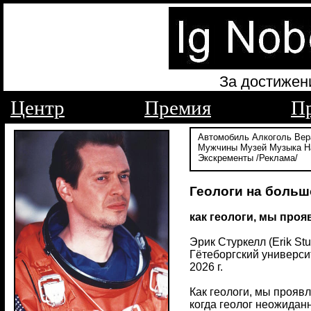
За достижен
Центр
Премия
П
Автомобиль
Алкоголь
Вер
Мужчины
Музей
Музыка
Н
Экскременты
/Реклама/
Геологи на больш
как геологи, мы проя
Эрик Стуркелл (Erik Stu
Гётеборгский университ
2026 г.
Как геологи, мы прояв
когда геолог неожиданн