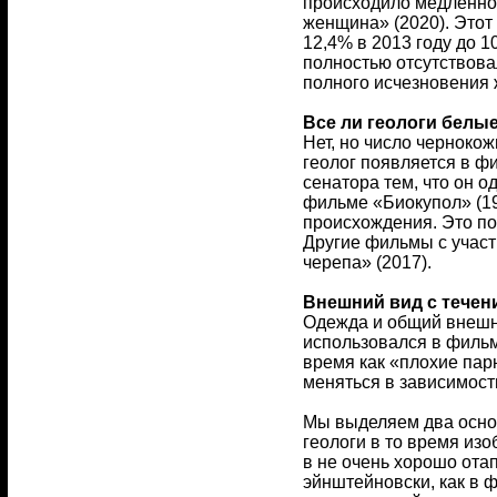
происходило медленно.
женщина» (2020). Этот
12,4% в 2013 году до 
полностью отсутствова
полного исчезновения 
Все ли геологи белы
Нет, но число черноко
геолог появляется в ф
сенатора тем, что он 
фильме «Биокупол» (19
происхождения. Это п
Другие фильмы с участ
черепа» (2017).
Внешний вид с течен
Одежда и общий внешни
использовался в филь
время как «плохие пар
меняться в зависимост
Мы выделяем два основ
геологи в то время из
в не очень хорошо ота
эйнштейновски, как в 