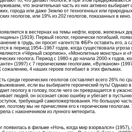
делают то, что делают геологи, и при этом придерживают
уживаем, что значительная часть из них активно выбирает 
зких, города или даже Землю от техногенных или природны
ких геологов, или 19% из 202 геологов, показанных в кино.
появляется в вестернах на темы нефти, коров, железных д
щины» (1919). Первый геолог, героически погибший, появ
нение в грудь, он просит «агентств ФБР» оставить его, а с
тся в период 1954–1967 годов, когда существовала угроза
ляются «Чёрный скорпион», «Монолитные монстры» и «Ночь
ических геолога. Период с 1980-х до начала 2000-х годов,
нте» (1997) с 7 героическими геологами, «Вулканом» (1997
 К сожалению, 4 наших героев погибают в этих фильмах.
ть среди героических геологов составляет всего 26% по ср
выживание, если вы выбираете героический путь! Однако в
дает геологу в голову, после чего он превращается в ужасн
ивает людей, он осознает свою ошибку и убегает в пустыню,
поступок, требующий самопожертвования. Но большую часть 
е, поэтому мы не причисляем его к героическим геологам.
трела с наконечником из лунного метеорита.
 появилась в фильме «Ночь, когда мир взорвался» (1957),