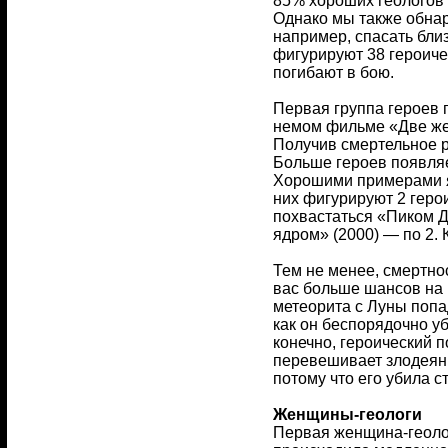
85% хороших геологов 
Однако мы также обнар
например, спасать бли
фигурируют 38 героичес
погибают в бою.
Первая группа героев 
немом фильме «Две жен
Получив смертельное ра
Больше героев появляе
Хорошими примерами яв
них фигурируют 2 геро
похвастаться «Пиком Да
ядром» (2000) — по 2.
Тем не менее, смертнос
вас больше шансов на 
метеорита с Луны попа
как он беспорядочно уб
конечно, героический 
перевешивает злодеяни
потому что его убила с
Женщины-геологи
Первая женщина-геолог