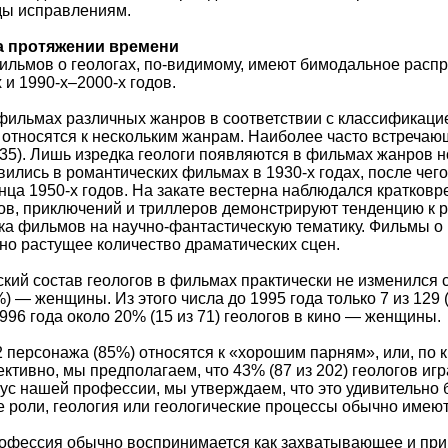
ды исправлениям.
а протяжении времени
льмов о геологах, по-видимому, имеют бимодальное распре
 и 1990-х–2000-х годов.
фильмах различных жанров в соответствии с классификацией
тносятся к нескольким жанрам. Наиболее часто встречающие
35). Лишь изредка геологи появляются в фильмах жанров ново
вились в романтических фильмах в 1930-х годах, после чег
ца 1950-х годов. На закате вестерна наблюдался кратковр
в, приключений и триллеров демонстрируют тенденцию к р
а фильмов на научно-фантастическую тематику. Фильмы о
но растущее количество драматических сцен.
ий состав геологов в фильмах практически не изменился 
%) — женщины. Из этого числа до 1995 года только 7 из 12
996 года около 20% (15 из 71) геологов в кино — женщины.
 персонажа (85%) относятся к «хорошим парням», или, по 
ективно, мы предполагаем, что 43% (87 из 202) геологов и
с нашей профессии, мы утверждаем, что это удивительно бо
е роли, геология или геологические процессы обычно име
рофессия обычно воспринимается как захватывающее и при