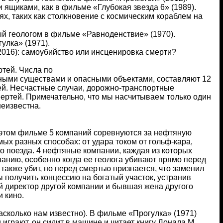
ящиками, как в фильме «Глубокая звезда 6» (1989).
х, таких как столкновение с космическим кораблем на
й геологом в фильме «Равноденствие» (1970).
улка» (1971).
2016): самоубийство или инсценировка смерти?
ртей. Числа по
мными существами и опасными объектами, составляют 12
тей. Несчастные случаи, дорожно-транспортные
ертей. Примечательно, что мы насчитываем только один
неизвестна.
В этом фильме 5 компаний соревнуются за нефтяную
ых разных способах: от удара током от гольф-кара,
о поезда. 4 нефтяные компании, каждая из которых
панию, особенно когда ее геолога убивают прямо перед
также убит, но перед смертью признается, что заменил
ы получить концессию на богатый участок, устранив
й директор другой компании и бывшая жена другого
и кино.
асколько нам известно). В фильме «Прогулка» (1971)
и играют, он сидит в машине и читает книгу Донала М.