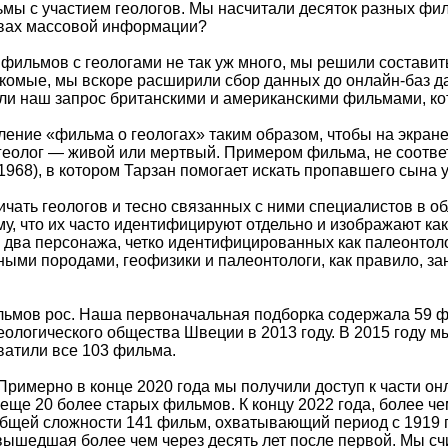
мы с участием геологов. Мы насчитали десяток разных фи
твах массовой информации?
 фильмов с геологами не так уж много, мы решили составит
акомые, мы вскоре расширили сбор данных до онлайн-баз 
ли наш запрос британскими и американскими фильмами, ко
ение «фильма о геологах» таким образом, чтобы на экране
еолог — живой или мертвый. Примером фильма, не соответ
(1968), в котором Тарзан помогает искать пропавшего сына 
ать геологов и тесно связанных с ними специалистов в обл
у, что их часто идентифицируют отдельно и изображают к
ь два персонажа, четко идентифицированных как палеонтолог
ными породами, геофизики и палеонтологи, как правило, 
льмов рос. Наша первоначальная подборка содержала 59 ф
ологического общества Швеции в 2013 году. В 2015 году мы
хватили все 103 фильма.
Примерно в конце 2020 года мы получили доступ к части онл
еще 20 более старых фильмов. К концу 2022 года, более че
бщей сложности 141 фильм, охватывающий период с 1919 по
вышедшая более чем через десять лет после первой. Мы счи