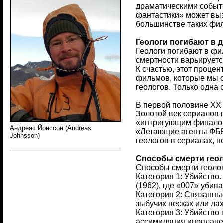
драматическими событ
фантастики» может выз
большинстве таких фил
Геологи погибают в 
Геологи погибают в фи
смертности варьируетс
К счастью, этот проце
фильмов, которые мы о
геологов. Только одна
В первой половине ХХ 
Золотой век сериалов п
«интригующим финалом»
Андреас Йонссон (Andreas
«Летающие агенты ФБР»
Johnsson)
геологов в сериалах, 
Способы смерти геол
Способы смерти геолог
Категория 1: Убийство
(1962), где «007» убив
Категория 2: Связанны
зыбучих песках или ла
Категория 3: Убийство
ассимиляция инопланет