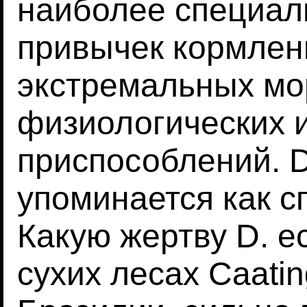
наиболее специал
привычек кормлени
экстремальных мо
физиологических 
приспособлений. D
упоминается как с
Какую жертву D. e
сухих лесах Caati