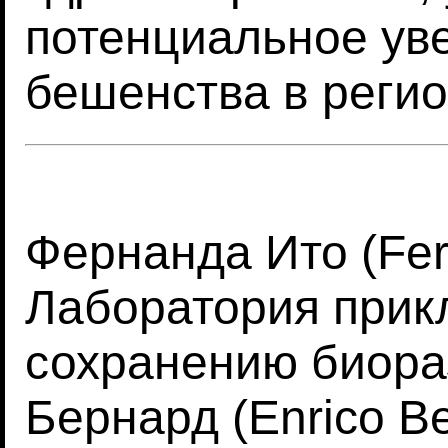
потенциальное ув
бешенства в регио
Фернанда Ито (Fern
Лаборатория прик
сохранению биора
Бернард (Enrico B