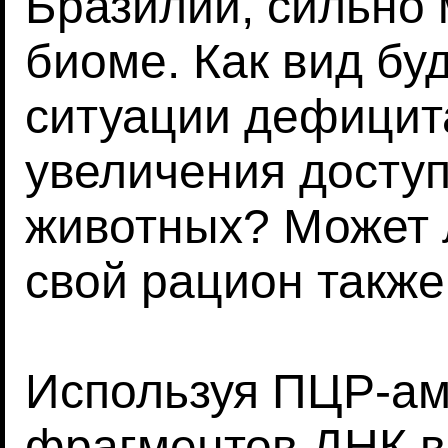
Бразилии, сильно
биоме. Как вид буд
ситуации дефицита
увеличения досту
животных? Может л
свой рацион такж
Используя ПЦР-а
фрагментов ДНК в