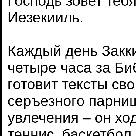
Господь зовет тебя
Иезекииль.
Каждый день Закки
четыре часа за Би
готовит тексты св
серъезного парниш
увлечения – он ход
теннис, баскетбол.