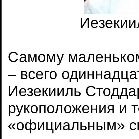
Иезекии
Самому маленьком
– всего одиннадца
Иезекииль Стодда
рукоположения и т
«официальным» с