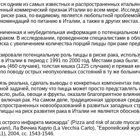
ся одним из самых известных и распространенных итальянс
нный коммерческий признак Италии во всем мире. Исслед
 риске рака, по-видимому, является любопытной проблемой
комендаций по питанию в Италии, а также в других местах.
ниченная и неубедительная информация о потенциальном в
раком. В исследовании, проведенном специалистами в об
ска с увеличением количества порций пиццы при раке пре
ировали потенциальную роль пиццы в риске рака, использ
в Италии в период с 1991 по 2000 год. Местами рака были: п
тань (460 случаев), толстая кишка (1225 случаев) и прямая 
по поводу острых неопухолевых состояний в ту же больнич
язь реальна, сделать выводы о конкретных компонентах п
дной задачей, потому что пицца может просто представлять
сло, рыба, овощи и фрукты, оказали благоприятное влияни
 включая рак. На самом деле, традиционная здоровая сре
спространенных новообразований в развитых западных стр
пиццы на риск развития рака в Италии не является обосно
 острого инфаркта миокарда" (Pizza and risk of acute myocardi
vani), Ла Веччиа Карло (La Vecchia Carlo), "Европейский жур
(11), 2004, сс. 1543-1546.