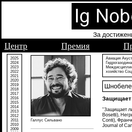
За достижен
Центр
Премия
П
2025
Авиация
Акус
2024
Гидрогазодин
2023
Междисципли
2022
хозяйство
Соц
2021
2020
2019
Шнобелев
2018
2017
Защищает 
2016
2015
2014
"Защищает ли 
2013
Bosetti), Нег
2012
Conti), Франч
2011
Галлус Сильвано
2010
Journal of Can
2009