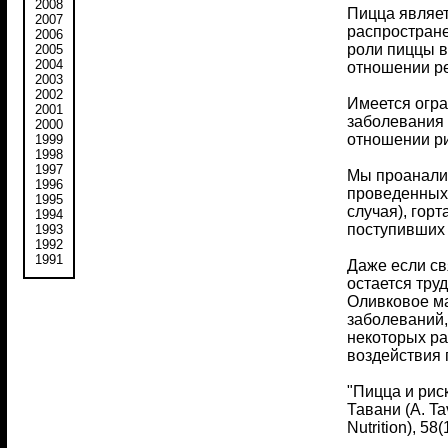
2008
Пицца являет
2007
распростране
2006
роли пиццы в
2005
2004
отношении ре
2003
2002
Имеется огра
2001
заболевания 
2000
отношении ри
1999
1998
1997
Мы проанализ
1996
проведенных 
1995
случая), гор
1994
поступивших 
1993
1992
1991
Даже если св
остается тру
Оливковое ма
заболеваний,
некоторых ра
воздействия 
"Пицца и риск
Тавани (A. Ta
Nutrition), 58