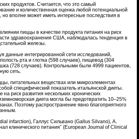
ких продуктов. Считается, что это самый
ование и количественная оценка любой потенциальной
, но вполне может иметь интересные последствия в
лиянии пиццы в качестве продукта питания на риск
ласти здравоохранения США, наблюдалась тенденция в
дстательной железы.
уя данные интегрированной сети исследований,
олость рта и глотка (598 случаев), пищевод (304
кишка (728 случаев). Контрольными были 4999 пациентов,
ную сеть.
иццы, питательных веществах или микроэлементах
 собой специфический показатель итальянской диеты.
е на риск развития нескольких хронических
диземноморская диета могла бы предотвратить 10–25%
анах. Поэтому распространение явно благоприятного
ванным.
al infarction), Галлус Сильвано (Gallus Silvano), А.
нал клинического питания" (European Journal of Clinical