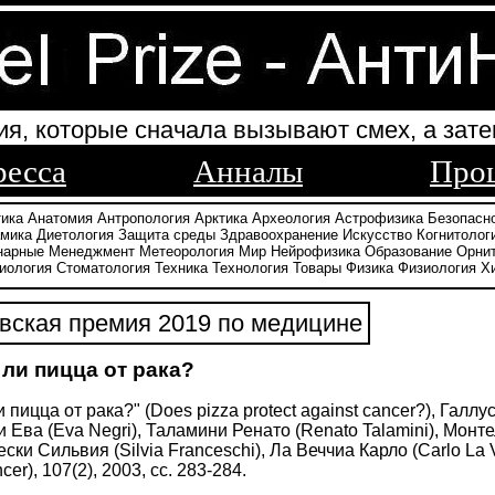
ия, которые сначала вызывают смех, а зате
ресса
Анналы
Про
тика
Анатомия
Антропология
Арктика
Археология
Астрофизика
Безопасн
амика
Диетология
Защита среды
Здравоохранение
Искусство
Когнитолог
нарные
Менеджмент
Метеорология
Мир
Нейрофизика
Образование
Орни
иология
Стоматология
Техника
Технология
Товары
Физика
Физиология
Х
ская премия 2019 по медицине
ли пицца от рака?
пицца от рака?" (Does pizza protect against cancer?), Галлус
ри Ева (Eva Negri), Таламини Ренато (Renato Talamini), Монте
ески Сильвия (Silvia Franceschi), Ла Веччиа Карло (Carlo La
cer), 107(2), 2003, сс. 283-284.