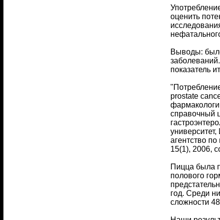
Употребление
оценить поте
исследования
нефатального
Выводы: было
заболеваний.
показатель и
"Потребление 
prostate canc
фармакологич
справочный це
гастроэнтеро
университет,
агентство по
15(1), 2006, с
Пицца была п
полового гор
предстательн
год. Среди н
сложности 48
Наши результ