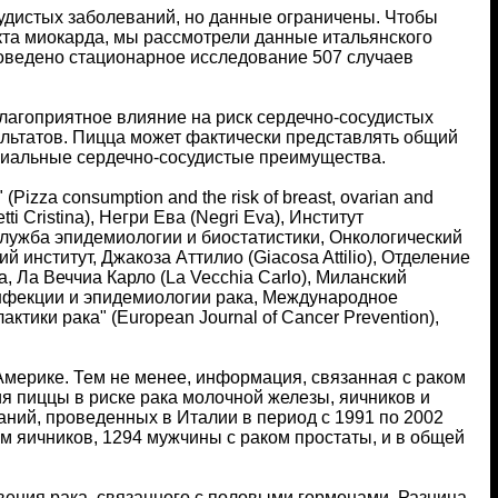
удистых заболеваний, но данные ограничены. Чтобы
кта миокарда, мы рассмотрели данные итальянского
роведено стационарное исследование 507 случаев
лагоприятное влияние на риск сердечно-сосудистых
ультатов. Пицца может фактически представлять общий
нциальные сердечно-сосудистые преимущества.
izza consumption and the risk of breast, ovarian and
ti Cristina), Негри Ева (Negri Eva), Институт
Служба эпидемиологии и биостатистики, Онкологический
 институт, Джакоза Аттилио (Giacosa Attilio), Отделение
 Ла Веччиа Карло (La Vecchia Carlo), Миланский
 инфекции и эпидемиологии рака, Международное
тики рака" (European Journal of Cancer Prevention),
Америке. Тем не менее, информация, связанная с раком
я пиццы в риске рака молочной железы, яичников и
ний, проведенных в Италии в период с 1991 по 2002
м яичников, 1294 мужчины с раком простаты, и в общей
вения рака, связанного с половыми гормонами. Разница