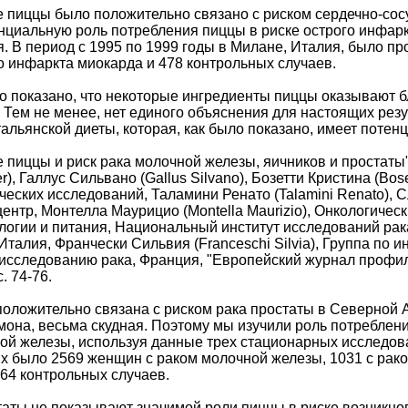
 пиццы было положительно связано с риском сердечно-сос
нциальную роль потребления пиццы в риске острого инфар
. В период с 1995 по 1999 годы в Милане, Италия, было п
 инфаркта миокарда и 478 контрольных случаев.
 показано, что некоторые ингредиенты пиццы оказывают б
 Тем не менее, нет единого объяснения для настоящих рез
тальянской диеты, которая, как было показано, имеет поте
пиццы и риск рака молочной железы, яичников и простаты" (P
er), Галлус Сильвано (Gallus Silvano), Бозетти Кристина (Boset
еских исследований, Таламини Ренато (Talamini Renato), 
нтр, Монтелла Маурицио (Montella Maurizio), Онкологический
логии и питания, Национальный институт исследований рака,
 Италия, Франчески Сильвия (Franceschi Silvia), Группа по
 исследованию рака, Франция, "Европейский журнал профилак
с. 74-76.
оложительно связана с риском рака простаты в Северной 
мона, весьма скудная. Поэтому мы изучили роль потреблени
ой железы, используя данные трех стационарных исследова
их было 2569 женщин с раком молочной железы, 1031 с рако
64 контрольных случаев.
аты не показывают значимой роли пиццы в риске возникно