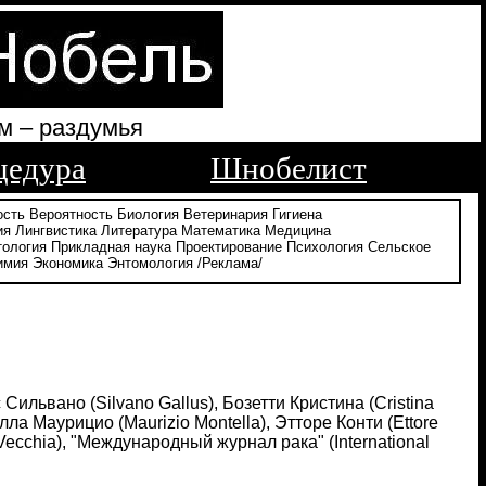
м – раздумья
цедура
Шнобелист
ость
Вероятность
Биология
Ветеринария
Гигиена
ия
Лингвистика
Литература
Математика
Медицина
тология
Прикладная наука
Проектирование
Психология
Сельское
имия
Экономика
Энтомология
/Реклама/
 Сильвано (Silvano Gallus), Бозетти Кристина (Cristina
лла Маурицио (Maurizio Montella), Этторе Конти (Ettore
 Vecchia), "Международный журнал рака" (International