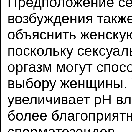
Предположение се
возбуждения такж
объяснить женску
поскольку сексуал
оргазм могут спос
выбору женщины. 
увеличивает рН вл
более благоприят
сперматозоидов.