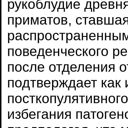
рукоблудие древня
приматов, ставша
распространенным
поведенческого р
после отделения о
подтверждает как
посткопулятивного
избегания патоге