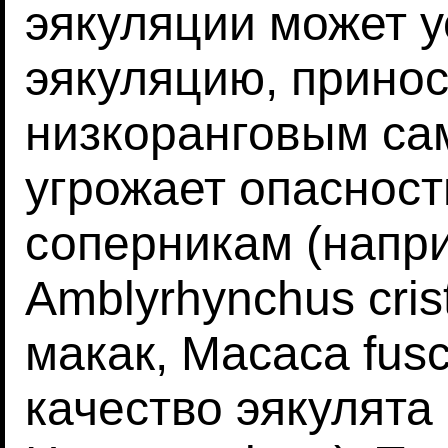
эякуляции может 
эякуляцию, принос
низкоранговым са
угрожает опасност
соперникам (напри
Amblyrhynchus cris
макак, Macaca fus
качество эякулята