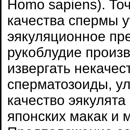
Homo sapiens). Точ
качества спермы у
эякуляционное пр
рукоблудие произ
извергать некаче
сперматозоиды, у
качество эякулята
японских макак и м