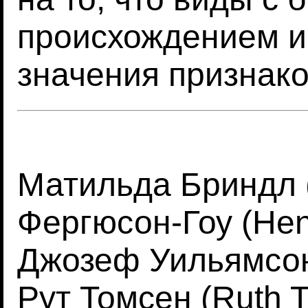
происхождением и
значения признако
Матильда Бриндл (M
Фергюсон-Гоу (Hen
Джозеф Уильямсон 
Рут Томсен (Ruth 