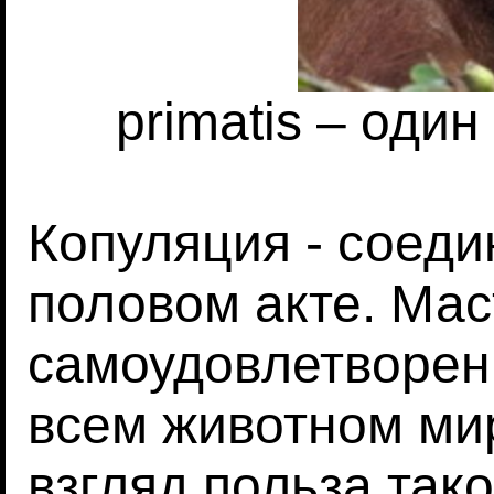
primatis – оди
Копуляция - соеди
половом акте. Ма
самоудовлетворени
всем животном ми
взгляд польза так