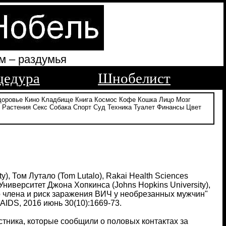
м – раздумья
цедура
Шнобелист
доровье
Кино
Кладбище
Книга
Космос
Кофе
Кошка
Лицо
Мозг
Растения
Секс
Собака
Спорт
Суд
Техника
Туалет
Финансы
Цвет
), Том Лутало (Tom Lutalo), Rakai Health Sciences
 Университет Джона Хопкинса (Johns Hopkins University),
 члена и риск заражения ВИЧ у необрезанных мужчин"
ал AIDS, 2016 июнь 30(10):1669-73.
стника, которые сообщили о половых контактах за