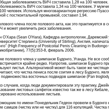
Общая заболеваемость ВИЧ составила 1,28 на 100 человек.
заболеваемость ВИЧ составила 1,34 на 100 человек. У мужчи
 100 человек. Используя многовариантную регрессию Пуас
ой с посткоитальной промывкой, составил 1,94.
лового члена после полового акта, как это практикуется в
Ч и может увеличить риск заболевания.
О'Хара (Sean O'Hara), Кафедра антропологии, Даремский уни
ерситет Стерлинга (University of Stirling), Англия, напеча
го" (High Frequency of Postcoital Penis Cleaning in Budong
кобритании), 77(5):353-8, февраль 2006.
ке полового члена у шимпанзе Будонго, Уганда. Не все соо
встречается крайне редко. Напротив, шимпанзе Будонго при
льзуют листья. Альтернативой может быть такое же чистяще
итают, что чистка пениса после соития в лесу Будонго, яв
подмножества восточных подвидов шимпанзе (Pan troglodyte
 случаев, когда люди документировали эту практику. Джейн
зование листовых салфеток известно так же в лесу Кибале, 
ксировано использование листьев.
омощник по имени Понедельник Гедеон провели в Будонго н
 самцов (чистку или не чистку) для 116 копуляций. Чистка