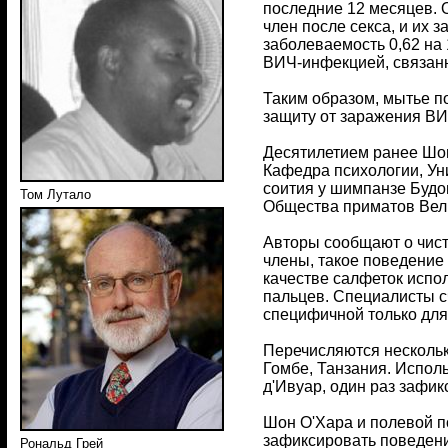
последние 12 месяцев. 
член после секса, и их 
заболеваемость 0,62 на
ВИЧ-инфекцией, связанн
Таким образом, мытье по
защиту от заражения ВИ
Десятилетием ранее Шон 
Кафедра психологии, Унив
соития у шимпанзе Будон
Том Лутало
Общества приматов Вели
Авторы сообщают о чист
члены, такое поведение 
качестве салфеток испо
пальцев. Специалисты сч
специфичной только для 
Перечисляются несколько
Гомбе, Танзания. Исполь
д'Ивуар, один раз зафи
Шон О'Хара и полевой п
зафиксировать поведение
Рональд Грей