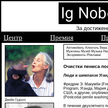
За достижен
Центр
Премия
П
Автомобиль
Алкоголь
Вера
Мужчины
Музей
Музыка
На
Экскременты
/Реклама/
Очистки пениса по
Люди и шимпанзе Уга
Фредрик Э. Макумби (Fred
Program, Уганда, Мария 
США, и другие, опублик
(Postcoital penile washin
Джейн Гудолл
В течение двухлетнего 