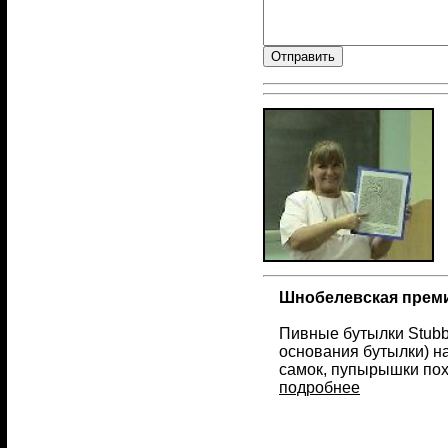
Шнобелевская преми
Пивные бутылки Stubb
основания бутылки) на
самок, пупырышки по
подробнее