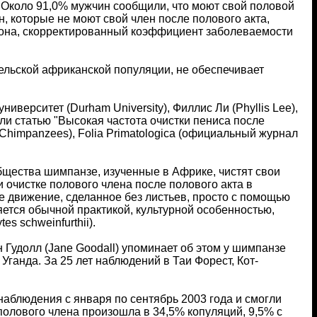
 Около 91,0% мужчин сообщили, что моют свой половой
н, которые не моют свой член после полового акта,
сона, скорректированный коэффициент заболеваемости
 сельской африканской популяции, не обеспечивает
верситет (Durham University), Филлис Ли (Phyllis Lee),
тали статью "Высокая частота очистки пениса после
o Chimpanzees), Folia Primatologica (официальный журнал
бщества шимпанзе, изученные в Африке, чистят свои
 очистке полового члена после полового акта в
е движение, сделанное без листьев, просто с помощью
ляется обычной практикой, культурной особенностью,
s schweinfurthii).
 Гудолл (Jane Goodall) упоминает об этом у шимпанзе
Уганда. За 25 лет наблюдений в Таи Форест, Кот-
аблюдения с января по сентябрь 2003 года и смогли
 полового члена произошла в 34,5% копуляций, 9,5% с