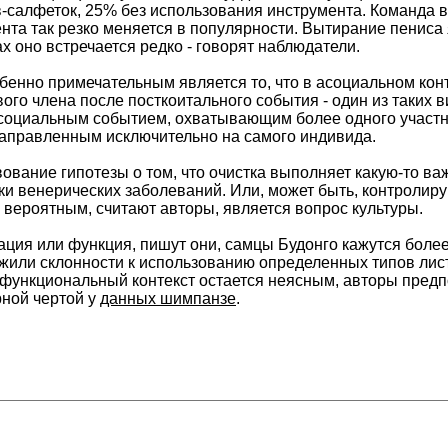
-салфеток, 25% без использования инструмента. Команда в
нта так резко меняется в популярности. Вытирание пениса
ах оно встречается редко - говорят наблюдатели.
обенно примечательным является то, что в асоциальном ко
ого члена после посткоитального события - один из таких в
социальным событием, охватывающим более одного участник
аправленным исключительно на самого индивида.
ование гипотезы о том, что очистка выполняет какую-то в
ки венерических заболеваний. Или, может быть, контролиру
 вероятным, считают авторы, является вопрос культуры.
ация или функция, пишут они, самцы Будонго кажутся более
жили склонности к использованию определенных типов лист
 функциональный контекст остается неясным, авторы предп
рной чертой у
данных шимпанзе
.