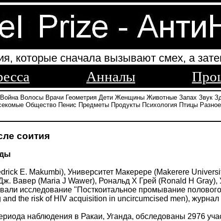
ия, которые сначала вызывают смех, а зате
ресса
Анналы
Про
Война
Волосы
Врачи
Геометрия
Дети
Женщины
Животные
Запах
Звук
З
секомые
Общество
Пенис
Предметы
Продукты
Психология
Птицы
Разное
сле соития
нды
rick E. Makumbi), Университет Макерере (Makerere University
Дж. Вавер (Maria J Wawer), Рональд Х Грей (Ronald H Gray),
овали исследование "Посткоитальное промывание полового
g and the risk of HIV acquisition in uncircumcised men), журн
периода наблюдения в Ракаи, Уганда, обследованы 2976 уча