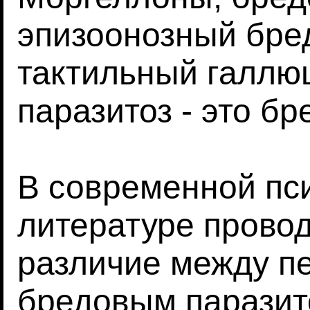
эпизоонозный бре
тактильный галлюц
паразитоз - это б
В современной пс
литературе прово
различие между п
бредовым паразит