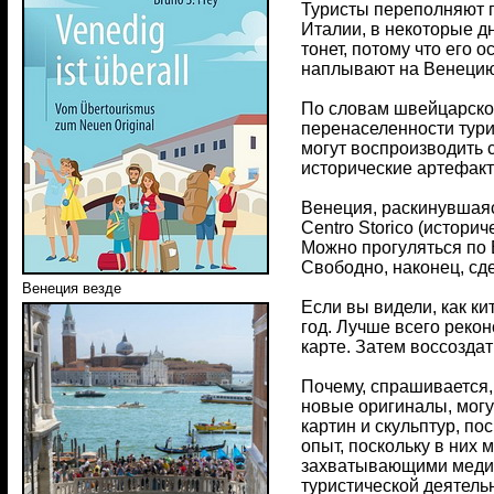
Туристы переполняют г
Италии, в некоторые д
тонет, потому что его 
наплывают на Венецию,
По словам швейцарско
перенаселенности тури
могут воспроизводить 
исторические артефакт
Венеция, раскинувшаяс
Centro Storico (истор
Можно прогуляться по В
Свободно, наконец, сд
Венеция везде
Если вы видели, как ки
год. Лучше всего реко
карте. Затем воссоздат
Почему, спрашивается, 
новые оригиналы, могу
картин и скульптур, п
опыт, поскольку в них
захватывающими медиа
туристической деятель