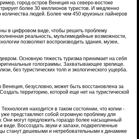
ример, город-остров Венеция на северо-востоке
стрирует более 30 миллионов туристов. И медленно
го количества людей. Более чем 450 круизных лайнеров
ны в цифровом виде, чтобы решить проблему
ополненная реальность, мультимедийные возможности,
хнологии позволяют воспроизводить здания, музеи,
девром. Основную тяжесть туризма принимает на себя
аны оригинальные голограммы. Захватывающее зрелище.
изи, без туристических толп и экологического ущерба.
то Венеция, безусловно, может быть восстановлена за
 Создать территорию, которой еще нет на туристической
Технология находится в таком состоянии, что копии -
 уже представляют собой огромную проблему для
ку. Они могут предложить гораздо более насыщенный
 виде. Воссоздать звуки и запахи, подкрепленные
ы станут дешевыми и нетребовательными к динамике