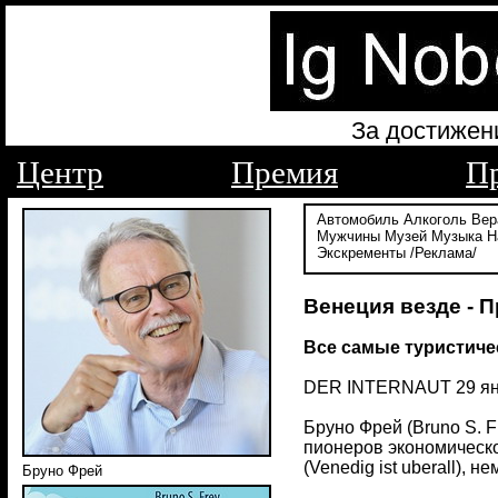
За достижен
Центр
Премия
П
Автомобиль
Алкоголь
Вер
Мужчины
Музей
Музыка
Н
Экскременты
/Реклама/
Венеция везде - 
Все самые туристиче
DER INTERNAUT 29 ян
Бруно Фрей (Bruno S. F
пионеров экономическо
(Venedig ist uberall),
Бруно Фрей