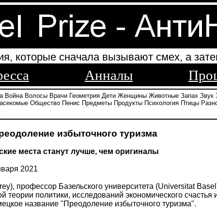
ия, которые сначала вызывают смех, а зате
ресса
Анналы
Про
а
Война
Волосы
Врачи
Геометрия
Дети
Женщины
Животные
Запах
Звук
асекомые
Общество
Пенис
Предметы
Продукты
Психология
Птицы
Разн
Преодоление избыточного туризма
ские места станут лучше, чем оригиналы
варя 2021
rey), профессор Базельского университета (Universitat Bas
й теории политики, исследований экономического счастья и
 немецкое название "Преодоление избыточного туризма".