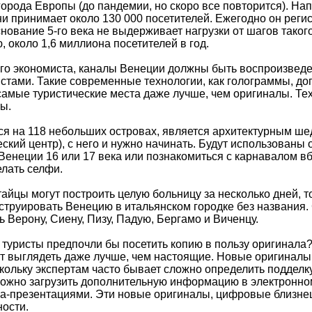
орода Европы (до пандемии, но скоро все повторится). Нап
ни принимает около 130 000 посетителей. Ежегодно он реги
основание 5-го века не выдерживает нагрузки от шагов тако
 около 1,6 миллиона посетителей в год.
го экономиста, каналы Венеции должны быть воспроизведе
стами. Такие современные технологии, как голограммы, д
самые туристические места даже лучше, чем оригиналы. Те
ы.
я на 118 небольших островах, является архитектурным ше
ический центр), с него и нужно начинать. Будут использов
енеции 16 или 17 века или познакомиться с карнавалом вбл
елать селфи.
тайцы могут построить целую больницу за несколько дней, 
нструировать Венецию в итальянском городке без названия.
ь Верону, Сиену, Пизу, Падую, Бергамо и Виченцу.
туристы предпочли бы посетить копию в пользу оригинала? 
т выглядеть даже лучше, чем настоящие. Новые оригиналы
оскольку экспертам часто бывает сложно определить поддел
 можно загрузить дополнительную информацию в электронном
-презентациями. Эти новые оригиналы, цифровые близнец
ности.