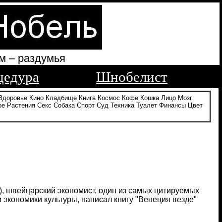
м – раздумья
цедура
Шнобелист
Здоровье
Кино
Кладбище
Книга
Космос
Кофе
Кошка
Лицо
Мозг
ое
Растения
Секс
Собака
Спорт
Суд
Техника
Туалет
Финансы
Цвет
el), швейцарский экономист, один из самых цитируемых
 экономики культуры, написал книгу "Венеция везде"