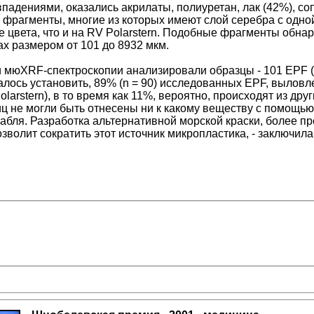
падениями, оказались акрилаты, полиуретан, лак (42%), со
 фрагменты, многие из которых имеют слой серебра с одной 
же цвета, что и на RV Polarstern. Подобные фрагменты обн
ах размером от 101 до 8932 мкм.
мюXRF-спектроскопии анализировали образцы - 101 EPF (о
далось установить, 89% (n = 90) исследованных EPF, вылов
larstern), в то время как 11%, вероятно, происходят из друг
ц не могли быть отнесены ни к какому веществу с помощь
абля. Разработка альтернативной морской краски, более пр
озволит сократить этот источник микропластика, - заключил