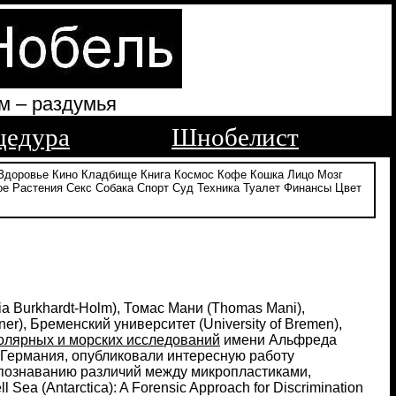
м – раздумья
цедура
Шнобелист
Здоровье
Кино
Кладбище
Книга
Космос
Кофе
Кошка
Лицо
Мозг
ое
Растения
Секс
Собака
Спорт
Суд
Техника
Туалет
Финансы
Цвет
ia Burkhardt-Holm), Томас Мани (Thomas Mani),
er), Бременский университет (University of Bremen),
олярных и морских исследований
имени Альфреда
g), Германия, опубликовали интересную работу
спознаванию различий между микропластиками,
ea (Antarctica): A Forensic Approach for Discrimination