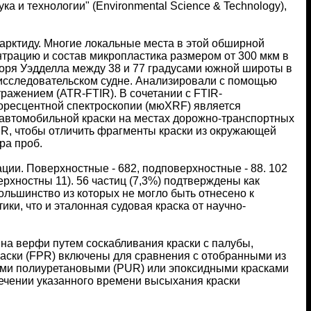
ука и технологии" (Environmental Science & Technology),
рктиду. Многие локальные места в этой обширной
трацию и состав микропластика размером от 300 мкм в
 моря Уэдделла между 38 и 77 градусами южной широты в
о-исследовательском судне. Анализировали с помощью
ажением (ATR-FTIR). В сочетании с FTIR-
оресцентной спектроскопии (мюXRF) является
 автомобильной краски на местах дорожно-транспортных
R, чтобы отличить фрагменты краски из окружающей
ра проб.
ии. Поверхностные - 682, подповерхностные - 88. 102
рхностны 11). 56 частиц (7,3%) подтверждены как
ольшинство из которых не могло быть отнесено к
ики, что и эталонная судовая краска от научно-
 на верфи путем соскабливания краски с палубы,
раски (FPR) включены для сравнения с отобранными из
ыми полиуретановыми (PUR) или эпоксидными красками
стечении указанного времени высыхания краски