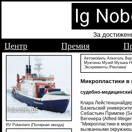
За достижен
Центр
Премия
П
Автомобиль
Алкоголь
Вер
Мужчины
Музей
Музыка
Н
Экскременты
/Реклама/
Микропластики в 
судебно-медицински
Клара Лейстеншнайдер (
Базельский университет 
Себастьян Примпке (Seb
Вегенера (Alfred-Wegen
"Микропластики в море
RV Polarstern (Полярная звезда)
вызванными окружающей с