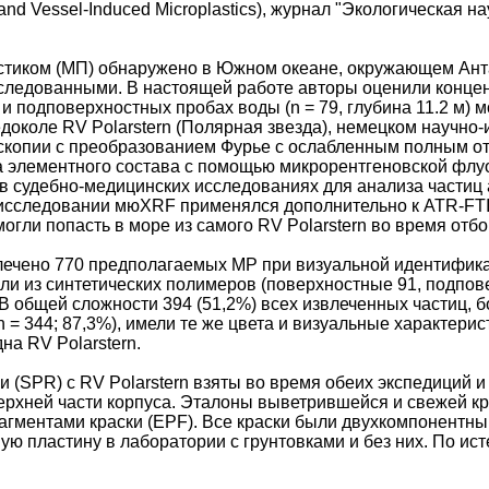
and Vessel-Induced Microplastics), журнал "Экологическая на
стиком (МП) обнаружено в Южном океане, окружающем Анта
следованными. В настоящей работе авторы оценили концен
) и подповерхностных пробах воды (n = 79, глубина 11.2 м)
едоколе RV Polarstern (Полярная звезда), немецком научн
копии с преобразованием Фурье с ослабленным полным отр
а элементного состава с помощью микрорентгеновской флу
 судебно-медицинских исследованиях для анализа частиц
 исследовании мюXRF применялся дополнительно к ATR-FTI
могли попасть в море из самого RV Polarstern во время отбо
лечено 770 предполагаемых MP при визуальной идентификац
яли из синтетических полимеров (поверхностные 91, подпове
 общей сложности 394 (51,2%) всех извлеченных частиц, б
 = 344; 87,3%), имели те же цвета и визуальные характерист
на RV Polarstern.
и (SPR) с RV Polarstern взяты во время обеих экспедиций и
верхней части корпуса. Эталоны выветрившейся и свежей к
гментами краски (EPF). Все краски были двухкомпонентн
ную пластину в лаборатории с грунтовками и без них. По и