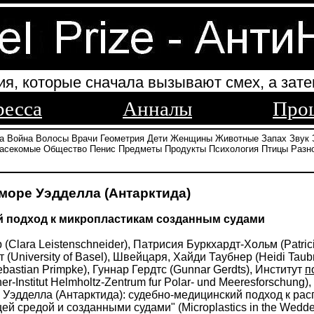
ия, которые сначала вызывают смех, а зате
ресса
Анналы
Про
а
Война
Волосы
Врачи
Геометрия
Дети
Женщины
Животные
Запах
Звук
асекомые
Общество
Пенис
Предметы
Продукты
Психология
Птицы
Разн
море Уэдделла (Антарктида)
й подход к микропластикам созданным судами
Clara Leistenschneider), Патрисия Буркхардт-Хольм (Patric
(University of Basel), Швейцаря, Хайди Таубнер (Heidi Taubn
astian Primpke), Гуннар Гердтс (Gunnar Gerdts), Институт
п
er-Institut Helmholtz-Zentrum fur Polar- und Meeresforschun
 Уэдделла (Антарктида): судебно-медицинский подход к ра
редой и созданными судами" (Microplastics in the Weddell S