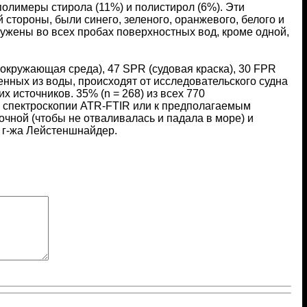
полимеры стирола (11%) и полистирол (6%). Эти
стороны, были синего, зеленого, оранжевого, белого и
аружены во всех пробах поверхностных вод, кроме одной,
кружающая среда), 47 SPR (судовая краска), 30 FPR
ленных из воды, происходят от исследовательского судна
их источников. 35% (n = 268) из всех 770
ю спектроскопии ATR-FTIR или к предполагаемым
очной (чтобы не отваливалась и падала в море) и
а г-жа Лейстеншнайдер.