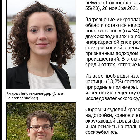
between Environmental 
55(23), 28 ноября 2021.
Загрязнение микропла
области остаются неис
поверхностных (n = 34
двух экспедициях на л
инфракрасной спектрос
спектроскопией, оценк
признанным подходом в
происшествий. В этом
среды от тех, которые 
Из всех проб воды изв
частицы (13,2%) состо
природные полимеры. В
известному веществу (n
Клара Лейстеншнайдер (Clara
исследовательского суд
Leistenschneider)
Образцы судовой краск
надстройки, кранов и 
окружающей среды фра
и наносились на сталь
соскребались.