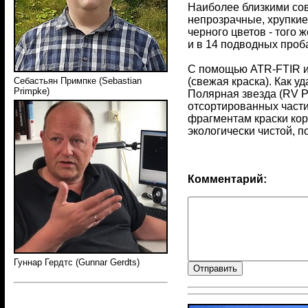
Наиболее близкими сов
непрозрачные, хрупкие
черного цветов - того 
и в 14 подводных проб
С помощью ATR-FTIR и 
(свежая краска). Как у
Себастьян Примпке (Sebastian
Primpke)
Полярная звезда (RV Po
отсортированных части
фрагментам краски кор
экологически чистой, п
Комментарий:
Гуннар Гердтс (Gunnar Gerdts)