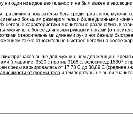
ку ни один из видов деятельности не был важен в эволюции
 - различия в показателях бега среди триатлетов-мужчин 
осительно большим размером тела и более длинными конечн
 Их беговые характеристики значительно различались в за
ты-мужчины с более длинными руками и ногами (относитель
ороткими относительными длинами рук и ног бежали быстрее
ожением также относительно быстрее бегали на более жа
ских признаков выше для мужчин, чем для женщин. Время
ми (плавание: 3520 с против 3168 с, велосипед: 18307 с про
й среды варьировалась от 17,78 C до 38,89 C (среднее зна
зависимости от формы тела
и температуры не были значите