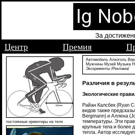
За достижен
Центр
Премия
П
Автомобиль
Алкоголь
Вер
Мужчины
Музей
Музыка
Н
Экскременты
/Реклама/
Различия в резул
Экологические прави
Райан Калсбек (Ryan C
видов также предсказы
Bergmann) и Аллена (J
температуры. Эти прав
постоянные ориентиры на теле
крупные тела и более 
тепла. Автор исследует