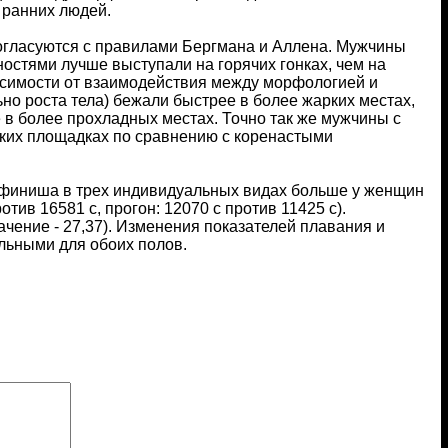
 ранних людей.
согласуются с правилами Бергмана и Аллена. Мужчины
остями лучше выступали на горячих гонках, чем на
висимости от взаимодействия между морфологией и
но роста тела) бежали быстрее в более жарких местах,
 в более прохладных местах. Точно так же мужчины с
рких площадках по сравнению с коренастыми
 финиша в трех индивидуальных видах больше у женщин
тив 16581 с, прогон: 12070 с против 11425 с).
чение - 27,37). Изменения показателей плавания и
льными для обоих полов.