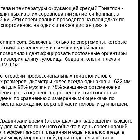
 тела и температуры окружающей среды? Триатлон -
длинных из этих соревнований является Ironman, в
,2 км. Эти соревнования проводятся на площадках по
спортсменов, на одних и тех же дистанциях, в
ronman.com. Включены только те спортсмены, которые
высоким разрешением из велосипедной части
о позволило идентифицировать постоянные ориентиры
 измерил длину туловища, бедра и голени, плеча и
v. 1.53.
фотографии профессиональных триатлонистов с
х размеров, диаметры колес всегда одинаковы - 622 мм.
упны для 90% мужчин и 78% женщин-спортсменов из
ачения роста оценены по регрессии этих известных
ерждены по сравнению с измеренными оценками по
местонахождение верхней части головы и длины шеи.
Сравнивали время (в секундах) для завершения каждого
 для каждого гоночного объекта в день соревнований.
ли эффективности плавания и езды на велосипеде, в
яции между морфологией, производительностью и