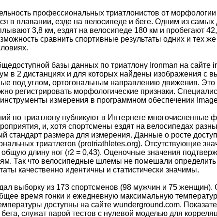
тельность профессиональных триатлонистов от морфологии
я в плавании, езде на велосипеде и беге. Одним из самых 
плывают 3,8 км, ездят на велосипеде 180 км и пробегают 42
озможность сравнить спортивные результаты одних и тех же 
ловиях.
щедоступной базы данных по триатлону Ironman на сайте i
ум в 2 дистанциях и для которых найдены изображения с 
ные под углом, ортогональным направлению движения. Эт
ожно регистрировать морфологические признаки. Специалист
 инструменты измерения в программном обеспечении ImageJ 
ий по триатлону публикуют в Интернете многочисленные 
роприятия, и, хотя спортсмены ездят на велосипедах разны
й стандарт размера для измерения. Данные о росте дост
альных триатлетов (protriathletes.org). Отсутствующие зн
а общую длину ног (r2 = 0,43). Оценочные значения подтв
м. Так что велосипедные шлемы не помешали определить 
ьтаты качественно идентичны и статистически значимы.
ал выборку из 173 спортсменов (98 мужчин и 75 женщин). 
 общее время гонки и ежедневную максимальную температуру
емпературы доступны на сайте wunderground.com. Показате
в бега, служат парой тестов с нулевой моделью для коррел