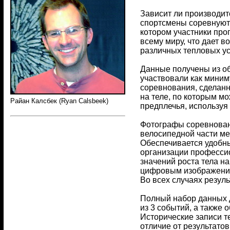
Зависит ли производи
спортсмены соревнуютс
котором участники про
всему миру, что дает в
различных тепловых ус
Данные получены из об
участвовали как миним
соревнования, сделан
на теле, по которым м
Райан Калсбек (Ryan Calsbeek)
предплечья, используя
Фотографы соревнован
велосипедной части ме
Обеспечивается удобны
организации профессион
значений роста тела н
цифровым изображения
Во всех случаях резул
Полный набор данных д
из 3 событий, а также
Исторические записи т
отличие от результато