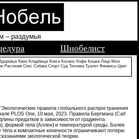
м – раздумья
цедура
Шнобелист
Здоровье
Кино
Кладбище
Книга
Космос
Кофе
Кошка
Лицо
Мозг
ое
Растения
Секс
Собака
Спорт
Суд
Техника
Туалет
Финансы
Цвет
ю "Экологические правила глобального распространения
нале PLOS One, 10 мая, 2023. Правила Бергмана (Carl
 длины придатков в зависимости от градиента
, формой тела (Аллен) и температурой среды. Более
е тела и компактные конечности ограничивают потерю
дсказаниями экологической теории.