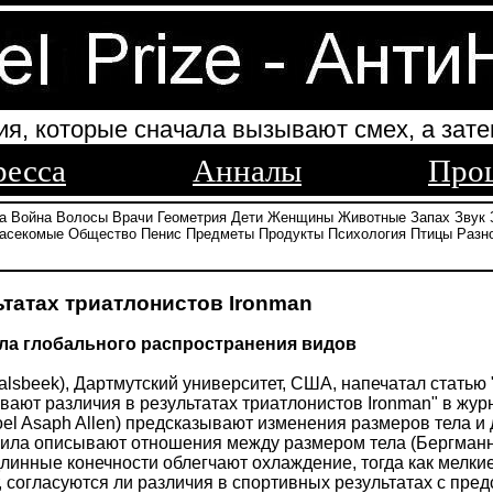
ия, которые сначала вызывают смех, а зате
ресса
Анналы
Про
а
Война
Волосы
Врачи
Геометрия
Дети
Женщины
Животные
Запах
Звук
асекомые
Общество
Пенис
Предметы
Продукты
Психология
Птицы
Разн
ьтатах триатлонистов Ironman
ла глобального распространения видов
alsbeek), Дартмутский университет, США, напечатал стать
вают различия в результатах триатлонистов Ironman" в жур
oel Asaph Allen) предсказывают изменения размеров тела и
ила описывают отношения между размером тела (Бергманн)
длинные конечности облегчают охлаждение, тогда как мелки
, согласуются ли различия в спортивных результатах с пре