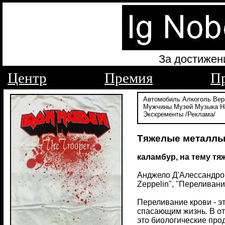
За достижен
Центр
Премия
П
Автомобиль
Алкоголь
Вер
Мужчины
Музей
Музыка
Н
Экскременты
/Реклама/
Тяжелые металлы в
каламбур, на тему т
Анджело Д'Алессандро 
Zeppelin", "Переливание
Переливание крови - э
спасающим жизнь. В от
это биологические про