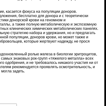
е, касается фокуса на популяции доноров.
ложения, бесплатно для донора и с теоретически
стики донорской крови на геномном и
таллы, а также полную метаболическую и экспозомную
ртных клинических химических метаболических панелях.
ьную стратегию набора и удержания, но и предлагать
нной популяции, доноров крови, но может также и
обровольцев, которые жертвуют надежду, не прося
, вдохновленный ролью железа в биологии эритроцитов,
 самых знаковых рок-групп «тяжелого металла» всех
ого одобрения, и не требовалось никакого участия ни от
ателям рекомендуется проявлять осмотрительность, и
 могла задеть.