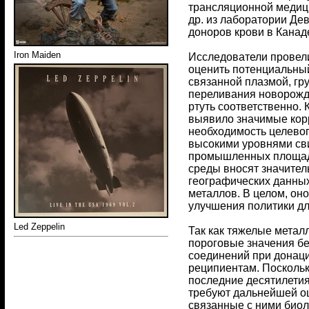
трансляционной медиц
др. из лаборатории Де
доноров крови в Канад
Iron Maiden
Исследователи провели
оценить потенциальный
связанной плазмой, гр
переливания новорожде
ртуть соответственно.
выявило значимые кор
необходимость целевог
высокими уровнями сви
промышленных площадо
среды вносят значител
географических данных
металлов. В целом, он
улучшения политики дл
Led Zeppelin
Так как тяжелые метал
пороговые значения бе
соединений при донаци
реципиентам. Поскольк
последние десятилети
требуют дальнейшей о
связанные с ними биол