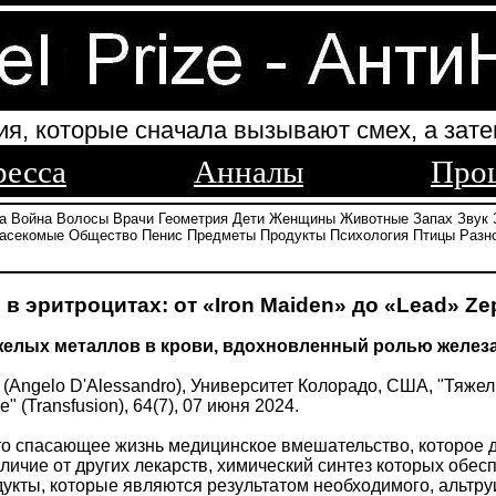
ия, которые сначала вызывают смех, а зате
ресса
Анналы
Про
а
Война
Волосы
Врачи
Геометрия
Дети
Женщины
Животные
Запах
Звук
асекомые
Общество
Пенис
Предметы
Продукты
Психология
Птицы
Разн
 эритроцитах: от «Iron Maiden» до «Lead» Ze
яжелых металлов в крови, вдохновленный ролью желез
(Angelo D'Alessandro), Университет Колорадо, США, "Тяжел
" (Transfusion), 64(7), 07 июня 2024.
то спасающее жизнь медицинское вмешательство, которое 
личие от других лекарств, химический синтез которых обес
дукты, которые являются результатом необходимого, альтр