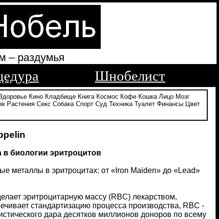
м – раздумья
цедура
Шнобелист
Здоровье
Кино
Кладбище
Книга
Космос
Кофе
Кошка
Лицо
Мозг
ое
Растения
Секс
Собака
Спорт
Суд
Техника
Туалет
Финансы
Цвет
ppelin
а в биологии эритроцитов
ые металлы в эритроцитах: от «Iron Maiden» до «Lead»
делает эритроцитарную массу (RBC) лекарством,
печивает стандартизацию процесса производства, RBC -
уистического дара десятков миллионов доноров по всему