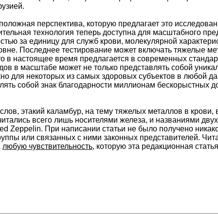
узией.
оложная перспектива, которую предлагает это исследовани
ельная технология теперь доступна для масштабного пред
стью за единицу для служб крови, молекулярной характери
вне. Последнее тестирование может включать тяжелые ме
что в настоящее время предлагается в современных станда
дов в масштабе может не только представлять собой уникал
но для некоторых из самых здоровых субъектов в любой да
лять собой знак благодарности миллионам бескорыстных д
 слов, этакий каламбур, на тему тяжелых металлов в крови
читались всего лишь носителями железа, и названиями двух
Led Zeppelin. При написании статьи не было получено никак
группы или связанных с ними законных представителей. Чит
а
любую чувствительность
, которую эта редакционная статья