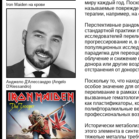
миру каждый год. Поск
Iron Maiden на крови
называемые повреждени
терапии, например, на
Перспективные рандом
стандартной практики 
исследователей перели
прогрессирование и, в
популяционных исследов
парадигма для переоце
облучение и снижение п
донора или другие воз
отстранения от донорст
Поскольку то, что нах
Анджело Д'Алессандро (Angelo
особое значение для о
D'Alessandro)
переливание в рамках 
вызванные гематологич
как пластификаторы, к
полифторалкильные вещ
профессиональных воз
Исторически метаболиз
этого элемента в синте
тяжелые металлы требу