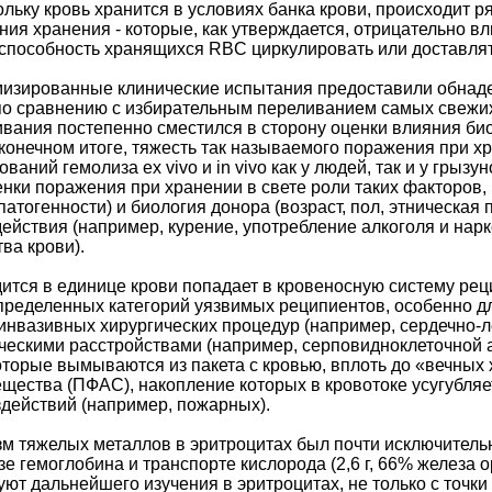
ольку кровь хранится в условиях банка крови, происходит р
я хранения - которые, как утверждается, отрицательно в
 способность хранящихся RBC циркулировать или доставля
изированные клинические испытания предоставили обнад
по сравнению с избирательным переливанием самых свежих
вания постепенно сместился в сторону оценки влияния био
 конечном итоге, тяжесть так называемого поражения при х
аний гемолиза ex vivo и in vivo как у людей, так и у грыз
нки поражения при хранении в свете роли таких факторов,
атогенности) и биология донора (возраст, пол, этническая 
действия (например, курение, употребление алкоголя и нар
ва крови).
одится в единице крови попадает в кровеносную систему р
пределенных категорий уязвимых реципиентов, особенно дл
инвазивных хирургических процедур (например, сердечно-
ескими расстройствами (например, серповидноклеточной а
оторые вымываются из пакета с кровью, вплоть до «вечных 
ества (ПФАС), накопление которых в кровотоке усугубляе
действий (например, пожарных).
м тяжелых металлов в эритроцитах был почти исключительн
зе гемоглобина и транспорте кислорода (2,6 г, 66% железа 
ют дальнейшего изучения в эритроцитах, не только с точки 