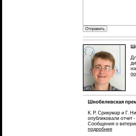
Ш
Дл
ди
на
по
Шнобелевская прем
К. Р. Срикумар и Г. 
опубликовали отчет 
Сообщения о ветери
подробнее