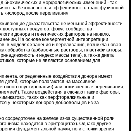
яд биохимических и морфологических изменений - так
лияют на безопасность и эффективность трансфузионной
ть кислород после переливания.
еживающие доказательства не меньшей эффективности
 доступных продуктов. фокус сообщества
логии донора и генетических факторов на начало,
ранении. На основе конвергентной интерпретации
унов, в моделях хранения и переливания, возникла новая
 как обработка (добавочные растворы, пластификаторы,
принадлежность и индекс массы тела), а также диета
котиков, которые не являются основанием для
еципиента, определенные воздействия донора имеют
я детей, которые полагаются на массивное
легочного шунтирования) или пожизненные переливания,
немией). Такие воздействия включают такие факторы,
химикатов», таких как перфторалкильные и
тся у некоторых доноров-добровольцев из-за
о сосредоточен на железе из-за существенной роли
организма находится в эритроцитах). Однако другие
зрения фундаментальной науки, но и с точки зрения