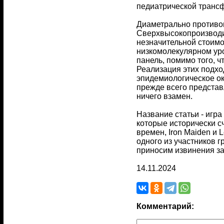
педиатрической трансф
Диаметрально противоп
Сверхвысокопроизводит
незначительной стоимо
низкомолекулярном уро
панель, помимо того, 
Реализация этих подхо
эпидемиологическое ок
прежде всего представ
ничего взамен.
Название статьи - игра
которые исторически с
времен, Iron Maiden и 
одного из участников 
приносим извинения з
14.11.2024
Комментарий: