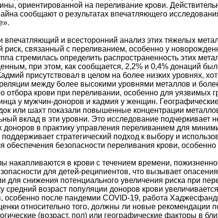
ины, ориентированной на переливание крови. Действител
вайна сообщают о результатах впечатляющего исследования
е».
 впечатляющий и всесторонний анализ этих тяжелых метал
 риск, связанный с переливанием, особенно у новорожден
уппа стремилась определить распространенность этих мет
нным, при этом, как сообщается, 2,2% и 0,4% донаций был
 Кадмий присутствовал в целом на более низких уровнях, х
реляции между более высокими уровнями металлов и более
о отбора крови при переливании, особенно для уязвимых 
нца у мужчин-доноров и кадмия у женщин. Географические
к или шахт показали повышенные концентрации металлов,
ьный вклад в эти уровни. Это исследование подчеркивает 
 доноров в практику управления переливанием для миним
о поддерживает стратегический подход к выбору и использ
я обеспечения безопасности переливания крови, особенно д
лы накапливаются в крови с течением времени, пожизненн
зопасности для детей-реципиентов, что вызывает опасения
и для снижения потенциального увеличения риска при пере
у средний возраст популяции доноров крови увеличивается
я, особенно после пандемии COVID-19, работа Хаджесфанд
ценки относительно того, должны ли новые рекомендации 
огические (возраст, пол) или географические факторы в б