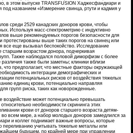
ьно, в этом выпуске TRANSFUSION Хаджесфандиари и
 под названием «Измерение свинца, ртути и кадмия у
лов среди 2529 канадских доноров крови, чтобы
ных. Используя масс-спектрометрию с индуктивно
аллов выше рекомендуемых порогов безопасности для
и протестированы выше таких порогов на свинец или
отя все еще вызывал беспокойство. Исследование
 старшим возрастом донора, подчеркивая
групп. Также наблюдался половой диморфизм с более
 различия также были заметны; клиники вблизи
 что предполагает, что местные факторы окружающей
необходимость интеграции демографических и
изации потенциальных рисков от воздействия тяжелых
ованию единиц крови, потенциально направляя
ля групп риска, таких как новорожденные.
ое воздействие может потенциально превышать
 относительно необходимости скрининга этих
ливании крови от доноров старшего возраста детям-
 во всем мире, а набор молодых доноров замедлился за
иари и коллег поднимает важные вопросы, которые
по переливанию учитывать тяжелые металлы или
лижайшем будущем, по крайней мере при управлении