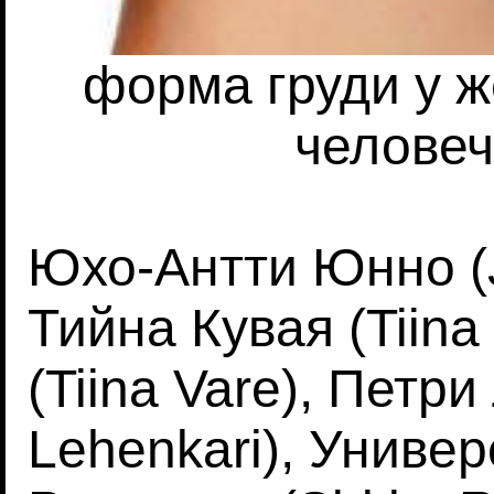
форма груди у 
человеч
Юхо-Антти Юнно (J
Тийна Кувая (Tiina
(Tiina Vare), Петри
Lehenkari), Универ