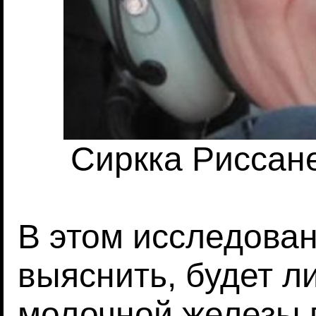
Сиркка Риссане
В этом исследова
выяснить, будет л
молочной железы 