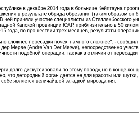
публике в декабре 2014 года в больнице Кейптауна прооп
аражения в результате обряда обрезания (таким образом он
 В ней приняли участие специалисты из Стелленбосского унив
падной Капской провинции ЮАР, приблизительно в 50 киломе
015 года, по прошествии трех месяцев, результаты операци
ьно сложнее пересадки почек, намного сложнее", - сообщи
 дер Мерве (Andre Van Der Merwe), непосредственно участ
чности подобной операции, так как в отличии от пересадки 
ги долго дискуссировали по этому поводу, но в конце-кон
но, что детородный орган дается не для красоты или шутки
о себе является величайшей загадкой мироздания.