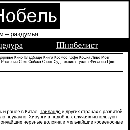
м – раздумья
цедура
Шнобелист
доровье
Кино
Кладбище
Книга
Космос
Кофе
Кошка
Лицо
Мозг
Растения
Секс
Собака
Спорт
Суд
Техника
Туалет
Финансы
Цвет
 и ранее в Китае,
Таиланде
и других странах с развитой
о неудачно. Хирурги в подобных случаях используют
я тончайшие нервные волокна и мельчайшие кровеносные