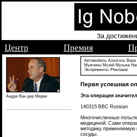
За достижен
Центр
Премия
П
Автомобиль
Алкоголь
Вера
Мужчины
Музей
Музыка
На
Экскременты
/Реклама/
Первя успешная оп
Эта операция значите
Андре Ван дер Мерве
140315 BBC Russian
Многочисленные попытки
медициной. Сами операц
методику, применяемую 
сосуды.