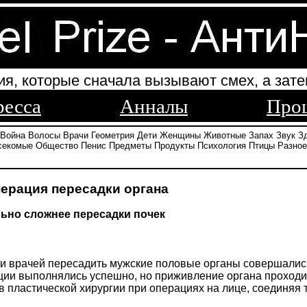
ия, которые сначала вызывают смех, а зате
ресса
Анналы
Про
Война
Волосы
Врачи
Геометрия
Дети
Женщины
Животные
Запах
Звук
З
секомые
Общество
Пенис
Предметы
Продукты
Психология
Птицы
Разное
ерация пересадки органа
льно сложнее пересадки почек
 врачей пересадить мужские половые органы совершались
ии выполнялись успешно, но приживление органа проходил
в пластической хирургии при операциях на лице, соединя