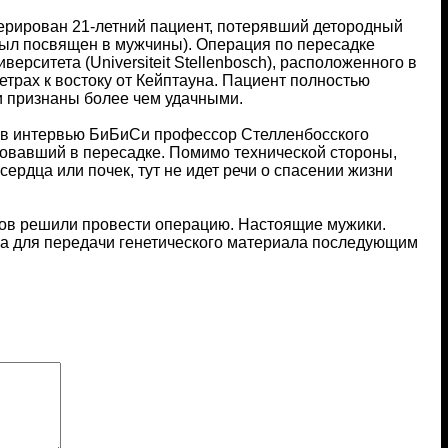
ерирован 21-летний пациент, потерявший детородный
 был посвящен в мужчины). Операция по пересадке
ерситета (Universiteit Stellenbosch), расположенного в
трах к востоку от Кейптауна. Пациент полностью
и признаны более чем удачными.
л в интервью БиБиСи профессор Стелленбосского
вовавший в пересадке. Помимо технической стороны,
сердца или почек, тут не идет речи о спасении жизни
цов решили провести операцию. Настоящие мужики.
, а для передачи генетического материала последующим