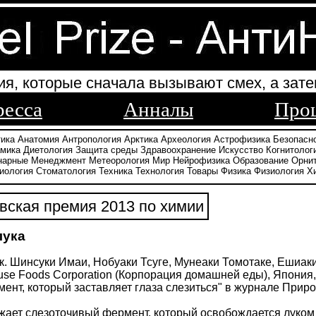
ия, которые сначала вызывают смех, а зате
ресса
Анналы
Про
тика
Анатомия
Антропология
Арктика
Археология
Астрофизика
Безопасн
амика
Диетология
Защита среды
Здравоохранение
Искусство
Когнитолог
нарные
Менеджмент
Метеорология
Мир
Нейрофизика
Образование
Орни
иология
Стоматология
Техника
Технология
Товары
Физика
Физиология
Х
ская премия 2013 по химии
лука
к. Шинсуки Имаи, Нобуаки Тсуге, Мунеаки Томотаке, Ешиак
use Foods Corporation (Корпорация домашней еды), Япония
нт, который заставляет глаза слезиться" в журнале Природа (
жает слезоточивый фермент, который освобождается луком п