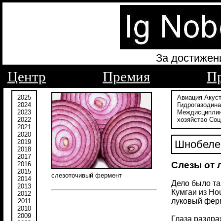
За достижен
Центр
Премия
П
2025
Авиация
Акус
2024
Гидрогазодин
2023
Междисципли
2022
хозяйство
Соц
2021
2020
2019
Шнобелев
2018
2017
Слезы от 
2016
2015
слезоточивый фермент
2014
Дело было та
2013
Кумгаи из Ho
2012
луковый ферме
2011
2010
2009
Глаза раздра