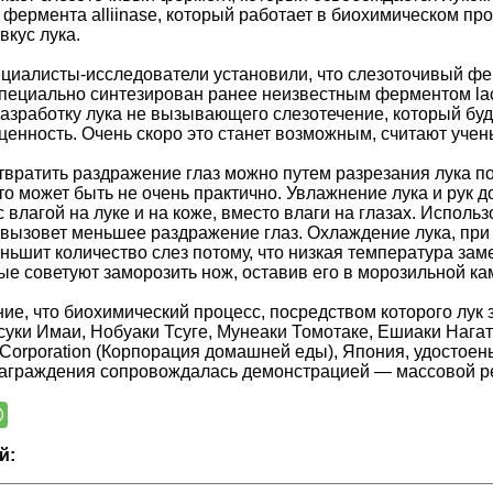
 фермента alliinase, который работает в биохимическом пр
вкус лука.
циалисты-исследователи установили, что слезоточивый фер
специально синтезирован ранее неизвестным ферментом lachr
зработку лука не вызывающего слезотечение, который буд
ценность. Очень скоро это станет возможным, считают учен
твратить раздражение глаз можно путем разрезания лука п
то может быть не очень практично. Увлажнение лука и рук д
с влагой на луке и на коже, вместо влаги на глазах. Испол
и вызовет меньшее раздражение глаз. Охлаждение лука, при
ньшит количество слез потому, что низкая температура за
рые советуют заморозить нож, оставив его в морозильной ка
ие, что биохимический процесс, посредством которого лук 
уки Имаи, Нобуаки Тсуге, Мунеаки Томотаке, Ешиаки Нагат
Corporation (Корпорация домашней еды), Япония, удостоен
аграждения сопровождалась демонстрацией — массовой ре
й: