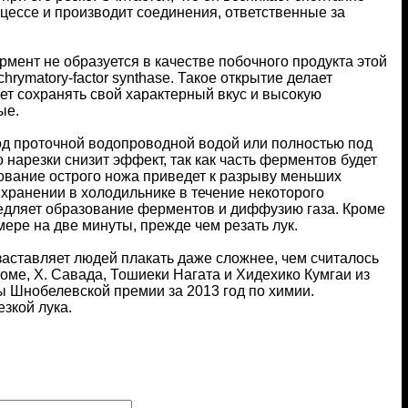
оцессе и производит соединения, ответственные за
мент не образуется в качестве побочного продукта этой
ymatory-factor synthase. Такое открытие делает
ет сохранять свой характерный вкус и высокую
ые.
од проточной водопроводной водой или полностью под
о нарезки снизит эффект, так как часть ферментов будет
ьзование острого ножа приведет к разрыву меньших
 хранении в холодильнике в течение некоторого
медляет образование ферментов и диффузию газа. Кроме
мере на две минуты, прежде чем резать лук.
заставляет людей плакать даже сложнее, чем считалось
оме, Х. Савада, Тошиеки Нагата и Хидехико Кумгаи из
ы Шнобелевской премии за 2013 год по химии.
зкой лука.