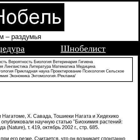
м – раздумья
цедура
Шнобелист
ость
Вероятность
Биология
Ветеринария
Гигиена
ия
Лингвистика
Литература
Математика
Медицина
тология
Прикладная наука
Проектирование
Психология
Сельское
имия
Экономика
Энтомология
/Реклама/
и Нагатоме, Х. Савада, Тошиеки Нагата и Хидехико
, опубликовали научную статью "Биохимия растений:
Nature), т. 419, октябрь 2002 г., стр. 685.
ри его резке. Считается, что он возникает спонтанно