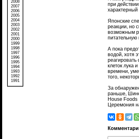
2008
при действии
2007
характерный 
2006
2005
2004
Японские спе
2003
реакции, но 
2002
возможным ра
2001
питательную 
2000
1999
1998
А пока предо
1997
водой, хотя э
1996
реагировать 
1995
клеток лука 
1994
времени, уме
1993
1992
того, некото
1991
За обнаружен
раньше, Шинс
House Foods 
Церемония н
Комментари