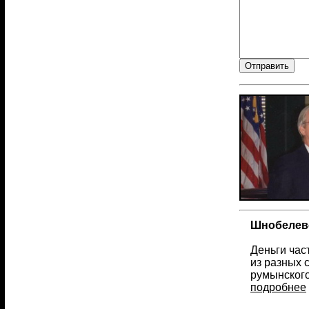
Шнобелевс
Деньги час
из разных 
румынского
подробнее