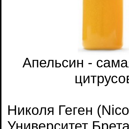
Апельсин - сам
цитрусо
Николя Геген (Nico
Университет Брета