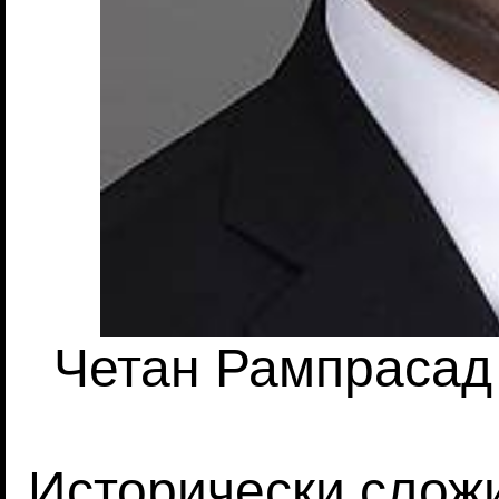
Четан Рампрасад
Исторически сложи