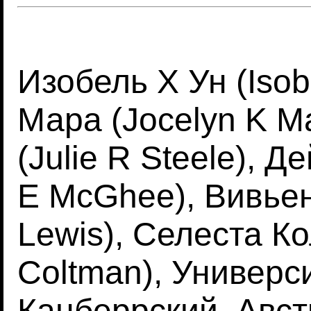
Изобель Х Ун (Iso
Мара (Jocelyn K M
(Julie R Steele), Д
E McGhee), Вивьен
Lewis), Селеста Ко
Coltman), Универс
Канберрский, Авст