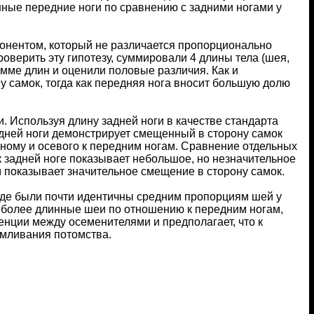
ные передние ноги по сравнению с задними ногами у
онентом, который не различается пропорционально
оверить эту гипотезу, суммировали 4 длины тела (шея,
умме длин и оценили половые различия. Как и
у самок, тогда как передняя нога вносит большую долю
. Используя длину задней ноги в качестве стандарта
адней ноги демонстрирует смещенный в сторону самок
ному и осевого к передним ногам. Сравнение отдельных
к задней ноге показывает небольшое, но незначительное
м показывает значительное смещение в сторону самок.
де были почти идентичны средним пропорциям шей у
 более длинные шеи по отношению к передним ногам,
нции между осеменителями и предполагает, что к
мливания потомства.