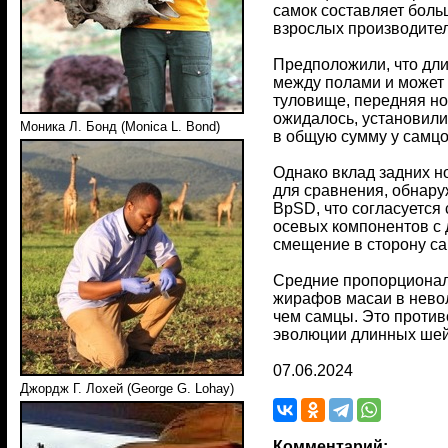
самок составляет боль
взрослых производител
Предположили, что дл
между полами и может 
туловище, передняя но
ожидалось, установили
Моника Л. Бонд (Monica L. Bond)
в общую сумму у самцо
Однако вклад задних н
для сравнения, обнару
BpSD, что согласуется
осевых компонентов с 
смещение в сторону са
Средние пропорционал
жирафов масаи в нево
чем самцы. Это против
эволюции длинных шей
07.06.2024
Джордж Г. Лохей (George G. Lohay)
Комментарий: