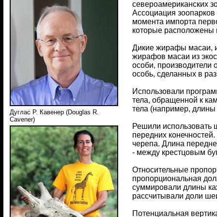
североамериканских зо
Ассоциация зоопарков 
момента импорта перво
которые расположены к
Дикие жирафы масаи, и
жирафов масаи из экос
особи, производители 
особь, сделанных в раз
Использовали программ
тела, обращенной к ка
тела (например, длины
Дуглас Р. Кавенер (Douglas R.
Cavener)
Решили использовать ш
передних конечностей.
черепа. Длина передне
- между крестцовым буг
Относительные пропорц
пропорциональная доля
суммировали длины каж
рассчитывали доли шеи
Потенциальная вертика