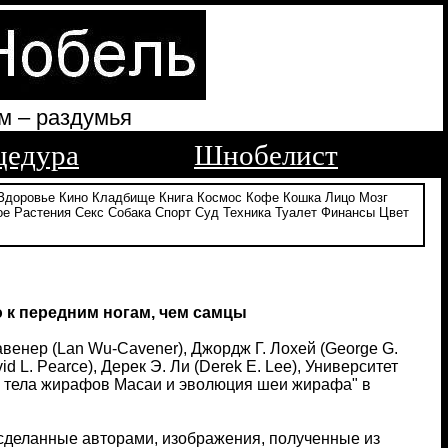
м – раздумья
цедура
Шнобелист
Здоровье
Кино
Кладбище
Книга
Космос
Кофе
Кошка
Лицо
Мозг
ое
Растения
Секс
Собака
Спорт
Суд
Техника
Туалет
Финансы
Цвет
к передним ногам, чем самцы
Кавенер (Lan Wu-Cavener), Джордж Г. Лохей (George G.
id L. Pearce), Дерек Э. Ли (Derek E. Lee), Университет
 тела жирафов Масаи и эволюция шеи жирафа" в
сделанные авторами, изображения, полученные из