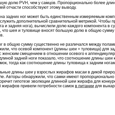
шую долю PVH, чем у самцов. Пропорционально более длин
ей отчасти способствуют этому выводу.
ина задних ног может быть единственным измеряемым комп
служить дополнительной сравнительной метрикой. Чтобы пр
га и задняя нога), вычислили долю каждого компонента в с
, что шея и туловище вносят большую долю в общую сумму 
в.
ог в общую сумму существенно не различался между полами
жили, что осевой компонент (длины шеи + туловища) для з
 с женским смещением в отношении осевого к аппендикуляр
длиной задней ноги показало, что соотношение длины шеи 
мок, тогда как соотношение длины туловища к задним нога
ьные длины шеи у взрослых жирафов масаи в дикой приро
ле. Авторы обнаружили, что самки имеют пропорционально
оречит гипотезе эволюции длинной шеи жирафа для конкуре
 жирафов привели потребности самок
в питании
для выкар