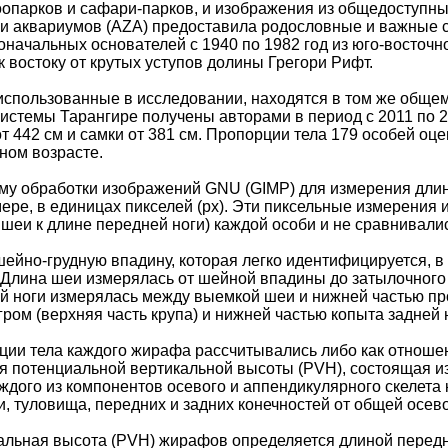
опарков и сафари-парков, и изображения из общедоступных
и аквариумов (AZA) предоставила родословные и важные с
начальных основателей с 1940 по 1982 год из юго-восточно
 востоку от крутых уступов долины Грегори Рифт.
спользованные в исследовании, находятся в том же общем
истемы Тарангире получены авторами в период с 2011 по 2
от 442 см и самки от 381 см. Пропорции тела 179 особей о
ном возрасте.
у обработки изображений GNU (GIMP) для измерения длины
мере, в единицах пикселей (px). Эти пиксельные измерения
 шеи к длине передней ноги) каждой особи и не сравнивал
ейно-грудную впадину, которая легко идентифицируется, в
 Длина шеи измерялась от шейной впадины до затылочного
й ноги измерялась между выемкой шеи и нижней частью пр
ром (верхняя часть крупа) и нижней частью копыта задней 
ии тела каждого жирафа рассчитывались либо как отношен
 потенциальной вертикальной высоты (PVH), состоящая из
дого из компонентов осевого и аппендикулярного скелета 
, туловища, передних и задних конечностей от общей осев
льная высота (PVH) жирафов определяется длиной передни