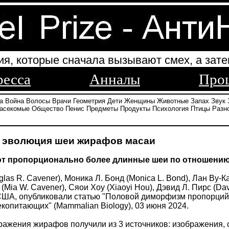
ия, которые сначала вызывают смех, а зате
ресса
Анналы
Про
а
Война
Волосы
Врачи
Геометрия
Дети
Женщины
Животные
Запах
Звук
асекомые
Общество
Пенис
Предметы
Продукты
Психология
Птицы
Разн
и эволюция шеи жирафов масаи
т пропорционально более длинные шеи по отношению 
glas R. Cavener), Моника Л. Бонд (Monica L. Bond), Лан Ву-
(Mia W. Cavener), Сяои Хоу (Xiaoyi Hou), Дэвид Л. Пирс (Dav
США, опубликовали статью "Половой диморфизм пропорций
копитающих" (Mammalian Biology), 03 июня 2024.
ажения жирафов получили из 3 источников: изображения, 