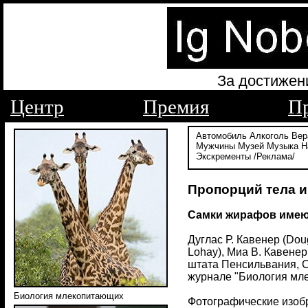
За достижен
Центр
Премия
П
Автомобиль
Алкоголь
Вер
Мужчины
Музей
Музыка
Н
Экскременты
/Реклама/
Пропорций тела 
Cамки жирафов имею
Дуглас Р. Кавенер (Dou
Lohay), Миа В. Кавенер 
штата Пенсильвания, 
журнале "Биология мле
Биология млекопитающих
Фотографические изобр