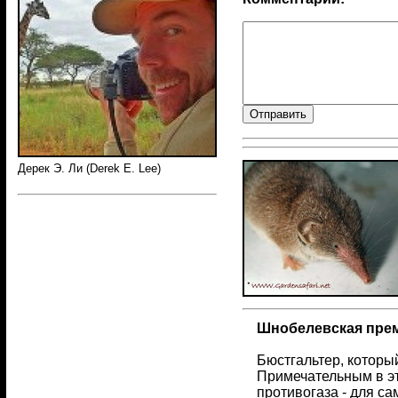
Дерек Э. Ли (Derek E. Lee)
Шнобелевская прем
Бюстгальтер, которы
Примечательным в эт
противогаза - для са