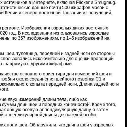
 источников в Интернете, включая Flicker и Smugmug.
татистические данные почти 500 жирафов масаи с
й Кении и северо-восточной Танзании из популяций,
 регионе. Изображения взрослых диких восточных
020 год. В исследовании использовались взрослые
ценены по 357 изображениям, по 1–5 изображений на
 шеи, туловища, передней и задней ноги со стороны
 использовались исключительно для оценки пропорций
ись напрямую с другими жирафами.
 качестве основного ориентира для измерений шеи и
 гребня около соединения шейного позвонка C1 и
оксимального копыта передней ноги. Длина задней ноги
ноги.
ие двух измерений длины тела, либо как
 суммы длин шеи и передних конечностей. Кроме того,
как общую осевую-аппендикулярную длину, а затем
ой-аппендикулярной длины для каждой особи.
х ног и шеи. Обнаружили, что длина шеи у взрослых