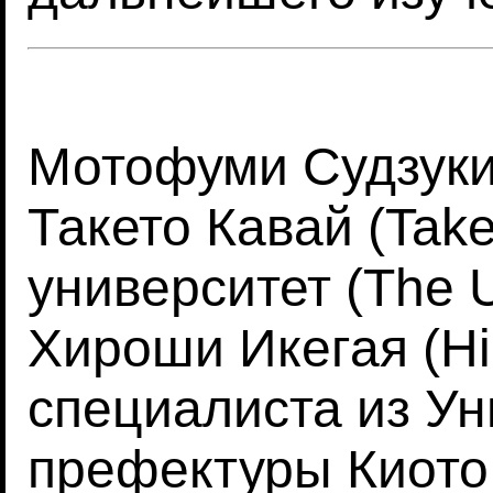
Мотофуми Судзуки 
Такето Кавай (Take
университет (The Un
Хироши Икегая (Hir
специалиста из Ун
префектуры Киото (