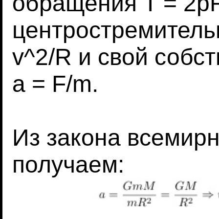
обращения T = 2pR
центростремительн
v^2/R и свой собс
a = F/m.
Из закона всемирн
получаем: