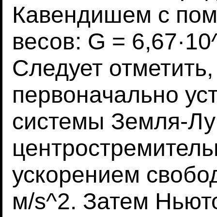
Кавендишем с по
весов: G = 6,67·10
Следует отметить,
первоначально уст
системы Земля-Лу
центростремитель
ускорением свобод
м/s^2. Затем Ньют