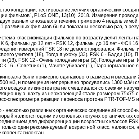
ство концепции: тестирование летучих органических соеди
ии фильмов", PLoS ONE, 13(10), 2018. Измерения проводил
двух разных кинозалах в течение примерно 4 недель зимой 2
1 различных фильмов были показаны несколько раз, в резу
стема классификации фильмов по возрасту делит ленты на
FSK 6, фильмы до 12 лет - FSK 12, фильмы до 16 лет - ФСК 
едения измерений FSK 18 не демонстрировался. Фильмы и 
воего учителя (18), Тогда я ухожу (33). FSK 6 - Бадди (10),
ти (13). FSK 12 - Очень голодные игры (2), Голодные игры
ФСК 16 - Советник (1), Мачете убивает (1), Паранормальное я
кинозала были примерно одинакового размера и вмещали 2
500 м3, и помещения непрерывно продувались 1300 м3/ч с
го воздуха из кинотеатра не смешивался со свежим наруж
иляционную шахту из нержавеющей стали размером 75x75 с
сс-спектрометра реакции переноса протона PTR-TOF-MS и 
 - несколько различных органических соединений способны
торый является одним из основных летучих органических с
оединением для дифференциации возрастных классов FSK 0
 только один рекомендуемый возрастной класс, являются,
иклопентасилоксан.