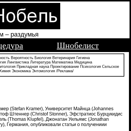
м – раздумья
цедура
Шнобелист
ность
Вероятность
Биология
Ветеринария
Гигиена
гия
Лингвистика
Литература
Математика
Медицина
итология
Прикладная наука
Проектирование
Психология
Сельское
Химия
Экономика
Энтомология
/Реклама/
рамер (Stefan Kramer), Университет Майнца (Johannes
ристоф Штеннер (Christof Stonner), Эфстратиос Бурцукидис
фель (Thomas Klupfel), Джонатан Уильямс (Jonathan
stry), Германия, опубликовали статьи о получениии