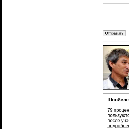
Шнобелев
79 процен
пользуютс
после уча
подробне