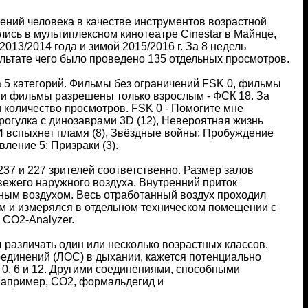
нений человека в качестве инструментов возрастной
ись в мультиплексном кинотеатре Cinestar в Майнце,
013/2014 года и зимой 2015/2016 г. За 8 недель
льтате чего было проведено 135 отдельных просмотров.
 5 категорий. Фильмы без ограничений FSK 0, фильмы
16 и фильмы разрешены только взрослым - ФСК 18. За
количество просмотров. FSK 0 - Помогите мне
 Прогулка с динозаврами 3D (12), Невероятная жизнь
: И вспыхнет пламя (8), Звёздные войны: Пробуждение
вление 5: Призраки (3).
37 и 227 зрителей соответственно. Размер залов
вежего наружного воздуха. Внутренний приток
ным воздухом. Весь отработанный воздух проходил
м и измерялся в отдельном техническом помещении с
CO2-Analyzer.
 различать один или несколько возрастных классов.
оединений (ЛОС) в дыхании, кажется потенциально
, 6 и 12. Другими соединениями, способными
 например, CO2, формальдегид и