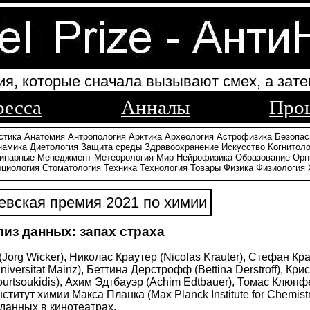
ия, которые сначала вызывают смех, а зате
ресса
Анналы
Про
стика
Анатомия
Антропология
Арктика
Археология
Астрофизика
Безопас
намика
Диетология
Защита среды
Здравоохранение
Искусство
Когнитоло
инарные
Менеджмент
Метеорология
Мир
Нейрофизика
Образование
Орн
оциология
Стоматология
Техника
Технология
Товары
Физика
Физиология
вская премия 2021 по химии
лиз данных: запах страха
(Jorg Wicker), Николас Краутер (Nicolas Krauter), Стефан К
niversitat Mainz), Беттина Дерстрофф (Bettina Derstroff), К
 Bourtsoukidis), Ахим Эдтбауэр (Achim Edtbauer), Томас Клюп
Институт химии Макса Планка (Max Planck Institute for Chemi
данных в кинотеатрах.