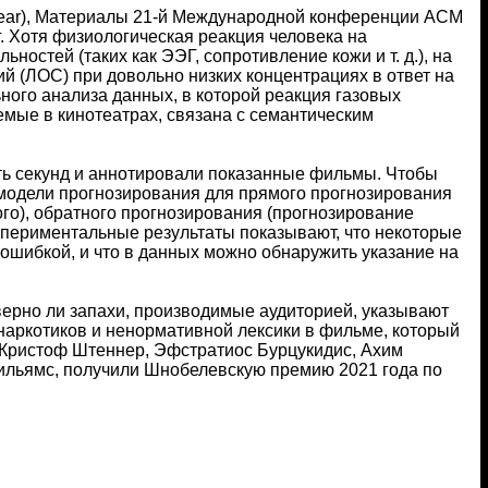
f Fear), Материалы 21-й Международной конференции ACM
г. Хотя физиологическая реакция человека на
остей (таких как ЭЭГ, сопротивление кожи и т. д.), на
й (ЛОС) при довольно низких концентрациях в ответ на
ного анализа данных, в которой реакция газовых
мые в кинотеатрах, связана с семантическим
ть секунд и аннотировали показанные фильмы. Чтобы
 модели прогнозирования для прямого прогнозирования
го), обратного прогнозирования (прогнозирование
спериментальные результаты показывают, что некоторые
 ошибкой, и что в данных можно обнаружить указание на
оверно ли запахи, производимые аудиторией, указывают
 наркотиков и ненормативной лексики в фильме, который
, Кристоф Штеннер, Эфстратиос Бурцукидис, Ахим
ильямс, получили Шнобелевскую премию 2021 года по