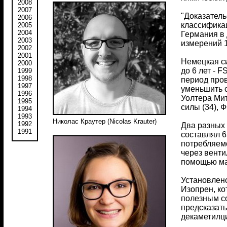
2008
2007
"Доказатель
2006
классификац
2005
2004
Германия в 
2003
измерений 1
2002
2001
Немецкая си
2000
до 6 лет - 
1999
1998
период пров
1997
уменьшить с
1996
Уолтера Мит
1995
силы (34), 
1994
1993
Николас Краутер (Nicolas Krauter)
1992
Два разных 
1991
составлял 6
потребляемо
через вент
помощью ма
Установлено
Изопрен, ко
полезным с
предсказать
декаметилц