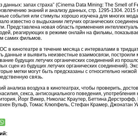
з данных: запах страха" (Cinema Data Mining: The Smell o
звлечению знаний и анализу данных, стр. 1295-1304. 2015 
ые события или стимулы хорошо изучена для многих модальн
ало известно о выдыхании летучих органических соединени
и. Представлена новая область применения интеллектуаль
юдей, реагирующих в режиме онлайн на фильмы, показывае
м самих фильмов.
С в кинотеатре в течение месяца с интервалами в тридца
ть данные и выявить неизвестные взаимосвязи, построили
вание будущих летучих органических соединений из прошло
ых сцен из будущих летучих органических соединений). Эк
орые метки могут быть предсказаны с относительно низкой
едственную связь.
ий анализа воздуха в кинотеатрах, чтобы проверить, дост
насилия, секса, антисоциального поведения, употребления
итория, Йорг Викер, Николас Краутер, Беттина Дерстрофф
Йохен Вульф, Томас Клюпфель, Стефан Крамер, Джонатан У
ий: