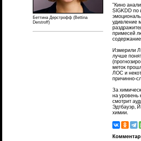
"Кино анали
SIGKDD по и
эмоциональн
Беттина Дерстрофф (Bettina
удивление м
Derstroff)
раздражител
примесей л
содержание
Измерили ЛО
лучше поня
(прогнозиро
меток прошл
ЛОС и некот
причинно-сл
За химическ
на уровень 
смотрит ауд
Эдтбауэр, 
химии.
Комментар