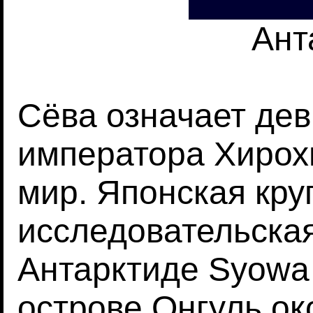
Ант
Сёва означает де
императора Хирох
мир. Японская кру
исследовательская
Антарктиде Syowa
острове Онгуль ок