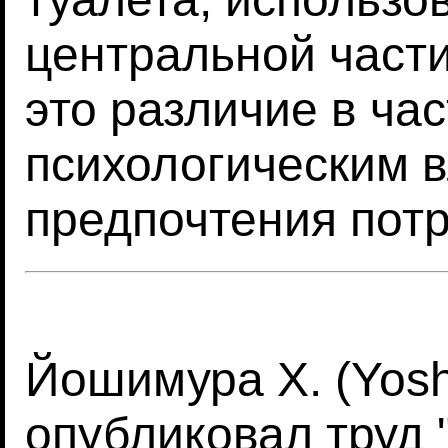
центральной част
это различие в ча
психологическим 
предпочтения потр
Йошимура Х. (Yosh
опубликовал труд