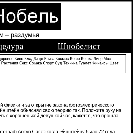
м – раздумья
цедура
Шнобелист
доровье
Кино
Кладбище
Книга
Космос
Кофе
Кошка
Лицо
Мозг
Растения
Секс
Собака
Спорт
Суд
Техника
Туалет
Финансы
Цвет
й физики и за открытие закона фотоэлектрического
Эйнштейн объяснял свою теорию так. Положите руку на
деть с хорошенькой девушкой час, кажется, что прошла
ограф Артур Сассэ когда Эйнштейну было 72 года.