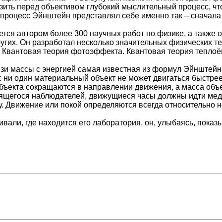
ить перед объективом глубокий мыслительный процесс, чтоб
процесс Эйнштейн представлял себе именно так – сначала 
ся автором более 300 научных работ по физике, а также о
других. Он разработал несколько значительных физических 
. Квантовая теория фотоэффекта. Квантовая теория теплоё
зи массы с энергией самая известная из формул Эйнштейн
 ни один материальный объект не может двигаться быстрее 
ъекта сокращаются в направлении движения, а масса объек
ящегося наблюдателей, движущиеся часы должны идти мед
. Движение или покой определяются всегда относительно н
али, где находится его лаборатория, он, улыбаясь, показы