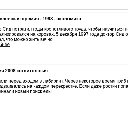
левская премия - 1998 - экономика
р Сид потратил годы кропотливого труда, чтобы научиться 
ализировался на коровах. 5 декабря 1997 года доктор Сид о
ал, что можно жить вечно
бнее
я 2008 когнитология
или перед входом в лабиринт. Через некоторое время гриб 
здваивались на каждом перекрестке. Если даже ростки попа
чинали новый поиск еды