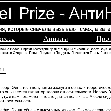
ия, которые сначала вызывают смех, а зате
ресса
Анналы
Про
Война
Волосы
Врачи
Геометрия
Дети
Женщины
Животные
Запах
Звук
З
секомые
Общество
Пенис
Предметы
Продукты
Психология
Птицы
Разное
йн
берт Эйнштейн получил за заслуги в области теоретическо
го он известен как автор теории относительности. Народу 
нуту, и вам покажется, что это длится целый час. А если си
 относительность.
афия Эйнштейна – с высунутым языком. Снимок сделал фот