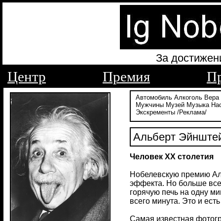
За достижен
Центр
Премия
П
Автомобиль
Алкоголь
Вера
Мужчины
Музей
Музыка
На
Экскременты
/Реклама/
Альберт Эйнште
Человек ХХ столетия
Нобелевскую премию Аль
эффекта. Но больше все
горячую печь на одну ми
всего минута. Это и есть
Самая известная фотогр