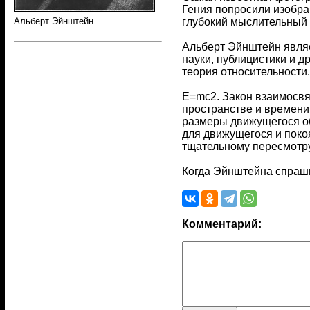
Гения попросили изобраз
глубокий мыслительный 
Альберт Эйнштейн
Альберт Эйнштейн являет
науки, публицистики и 
теория относительности
Е=mс2. Закон взаимосвя
пространстве и времени:
размеры движущегося об
для движущегося и поко
тщательному пересмотру
Когда Эйнштейна спрашив
Комментарий: