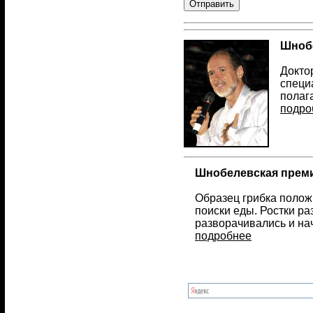
Шнобе
Докто
специ
полаг
подро
Шнобелевская преми
Образец грибка полож
поиски еды. Ростки ра
разворачивались и на
подробнее