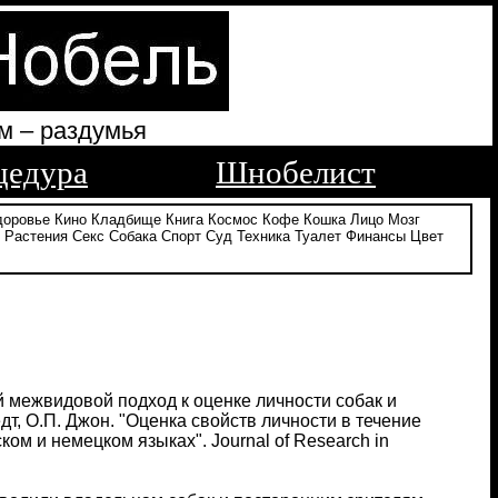
м – раздумья
цедура
Шнобелист
доровье
Кино
Кладбище
Книга
Космос
Кофе
Кошка
Лицо
Мозг
Растения
Секс
Собака
Спорт
Суд
Техника
Туалет
Финансы
Цвет
ый межвидовой подход к оценке личности собак и
едт, О.П. Джон. "Оценка свойств личности в течение
ом и немецком языках". Journal of Research in