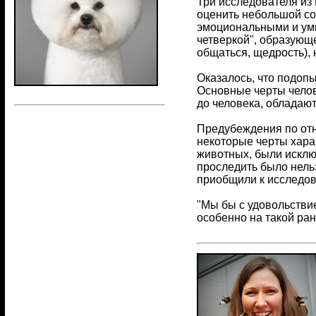
Три исследователя из
оценить небольшой со
эмоциональными и ум
четверкой", образующ
общаться, щедрость), 
Оказалось, что подопы
Основные черты челов
до человека, обладают
Предубеждения по отн
некоторые черты хара
животных, были исклю
проследить было нель
приобщили к исследов
"Мы бы с удовольствие
особенно на такой ран