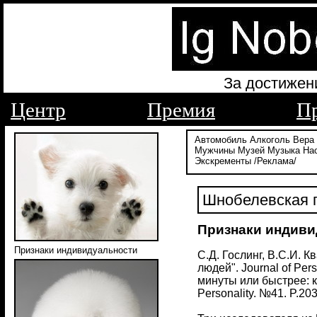
За достижен
Центр
Премия
П
Автомобиль
Алкоголь
Вера
Мужчины
Музей
Музыка
На
Экскременты
/Реклама/
Шнобелевская п
Признаки индиви
Признаки индивидуальности
С.Д. Гослинг, В.С.И. 
людей". Journal of Per
минуты или быстрее: к
Personality. №41. P.20