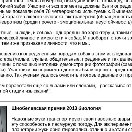
 Принстона, Техаса и Беркли, объединившись в команду, по
бачий забег. Участники эксперимента должны были определ
ными показали себя 78 четвероногих испытуемых. Вышена
ей характер любого человека: экстраверсия (обращенность
невротизм (среди прочего - эмоциональная неустойчивость) 
тные - и люди, и собака - однородны по характеру и, таким
еческой личности имеются и у собак. И наоборот: с точки 
 теми же признаками личности, что и мы.
ошению к определенным породам собак в этом исследовании
ктера (милые, глупые, общительные, преданные и так дал
чены с помощью методики демонстрации фотографий (сами
зя). Участники эксперимента должны были оценить предст
анию. Так ученым удалось очистить итоговые данные от пр
м поработали еще со львами или слонами, - рассказывают и
ней стадии изысканий".
Шнобелевская премия 2013 биология
Навозные жуки транспортируют свои навозные шары в
эту способность в пасмурную погоду. Для эксперимен
планетарии жуки ориентировались отлично и катали 