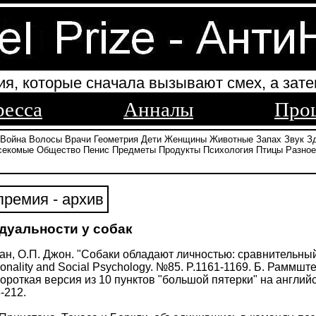
ия, которые сначала вызывают смех, а зате
ресса
Анналы
Про
Война
Волосы
Врачи
Геометрия
Дети
Женщины
Животные
Запах
Звук
З
секомые
Общество
Пенис
Предметы
Продукты
Психология
Птицы
Разное
ремия - архив
дуальности у собак
Кван, О.П. Джон. "Собаки обладают личностью: сравнительн
sonality and Social Psychology. №85. P.1161-1169. Б. Раммшт
ороткая версия из 10 пунктов "большой пятерки" на английск
3-212.