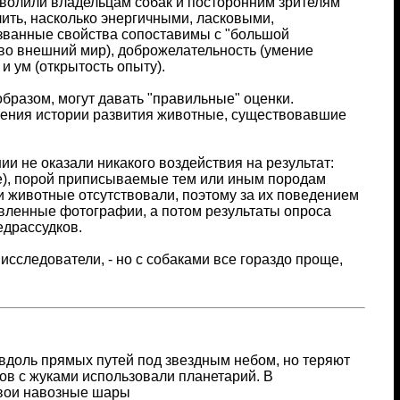
зволили владельцам собак и посторонним зрителям
ить, насколько энергичными, ласковыми,
званные свойства сопоставимы с "большой
 во внешний мир), доброжелательность (умение
и ум (открытость опыту).
 образом, могут давать "правильные" оценки.
зрения истории развития животные, существовавшие
 не оказали никакого воздействия на результат:
ее), порой приписываемые тем или иным породам
 животные отсутствовали, поэтому за их поведением
авленные фотографии, а потом результаты опроса
едрассудков.
сследователи, - но с собаками все гораздо проще,
доль прямых путей под звездным небом, но теряют
тов с жуками использовали планетарий. В
свои навозные шары