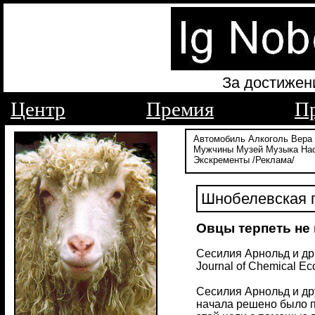
За достижен
Центр
Премия
П
Автомобиль
Алкоголь
Вера
Мужчины
Музей
Музыка
На
Экскременты
/Реклама/
Шнобелевская п
Овцы терпеть не
Сесилия Арнольд и др
Journal of Chemical Ec
Сесилия Арнольд и др
начала решено было п