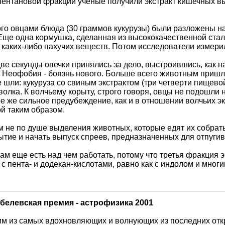
пентановой фракции ученые получили экстракт кишечных выд
го овцами блюда (30 граммов кукурузы) были разложены на
 Еще одна кормушка, сделанная из высококачественной стал
й каких-либо пахучих веществ. Потом исследователи измери
ве секунды овечки принялись за дело, выстроившись, как на
Неофобия - боязнь нового. Больше всего животным пришлас
шли: кукуруза со свиным экстрактом (три четверти пищевой 
волка. К волчьему корыту, строго говоря, овцы не подошли 
е же сильное предубеждение, как и в отношении волчьих э
ой таким образом.
ам не по душе выделения животных, которые едят их собра
ытие и начать выпуск спреев, предназначенных для отпугив
там еще есть над чем работать, потому что третья фракция 
с пента- и додекан-кислотами, равно как с индолом и мн
елевская премия - астрофизика 2001
м из самых вдохновляющих и волнующих из последних откр