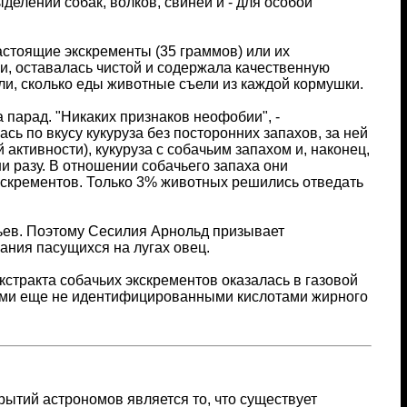
елений собак, волков, свиней и - для особой
стоящие экскременты (35 граммов) или их
и, оставалась чистой и содержала качественную
ли, сколько еды животные съели из каждой кормушки.
 парад. "Никаких признаков неофобии", -
ь по вкусу кукуруза без посторонних запахов, за ней
активности), кукуруза с собачьим запахом и, наконец,
ни разу. В отношении собачьего запаха они
кскрементов. Только 3% животных решились отведать
тьев. Поэтому Сесилия Арнольд призывает
ания пасущихся на лугах овец.
экстракта собачьих экскрементов оказалась в газовой
огими еще не идентифицированными кислотами жирного
ытий астрономов является то, что существует