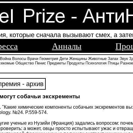
ия, которые сначала вызывают смех, а зате
ресса
Анналы
Про
Война
Волосы
Врачи
Геометрия
Дети
Женщины
Животные
Запах
Звук
З
секомые
Общество
Пенис
Предметы
Продукты
Психология
Птицы
Разное
ремия - архив
 могут собачьи экскременты
. "Какие химические компоненты собачьих экскрементов вы
ology. №24. P.559-574.
угие ученые из Нузийи (Франция) задались вопросом: поче
роверить: а может, овцы просто испытывают ужас и отвр