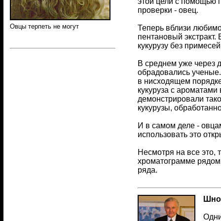
этой цели с помощью 
проверки - овец.
Овцы терпеть не могут
Теперь вблизи любимо
пентановый экстракт.
кукурузу без примесе
В среднем уже через д
обрадовались ученые. 
в нисходящем порядке 
кукуруза с ароматами 
демонстрировали тако
кукурузы, обработанн
И в самом деле - овц
использовать это откр
Несмотря на все это, 
хроматограмме рядом 
ряда.
Шноб
Одни