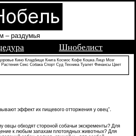
м – раздумья
цедура
Шнобелист
доровье
Кино
Кладбище
Книга
Космос
Кофе
Кошка
Лицо
Мозг
Растения
Секс
Собака
Спорт
Суд
Техника
Туалет
Финансы
Цвет
зывают эффект их пищевого отторжения у овец".
му овцы обходят стороной собачьи экскременты? Для
ащение к любым запахам плотоядных животных? Для