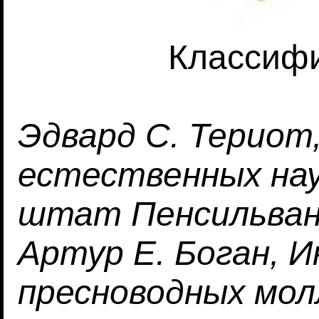
Классиф
Эдвард С. Териот
естественных нау
штат Пенсильва
Артур Е. Боган, 
пресноводных молл