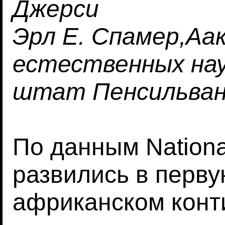
Джерси
Эрл Е. Спамер,Аа
естественных нау
штат Пенсильва
По данным Nationa
развились в перву
африканском конт