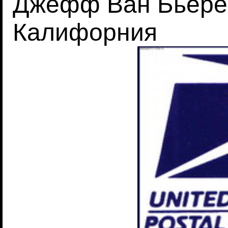
Джефф Ван Бьере
Калифорния